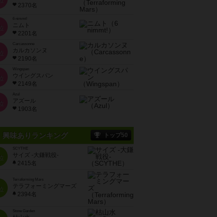
位
2370名
6 nimmt!
ニムト
位
2201名
Carcassonne
カルカソンヌ
位
2190名
Wingspan
ウイングスパン
位
2149名
Azul
アズール
位
1903名
興味ありランキング
トップ50
SCYTHE
サイズ -大鎌戦役-
位
2415名
Terraforming Mars
テラフォーミングマーズ
位
2394名
Stone Garden