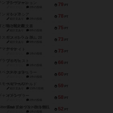
テンプテーション
79
PT
紹介文なし
2件の投稿
インドネシア
78
PT
紹介文あり
2件の投稿
宵と暁の呪文書
75
PT
紹介文あり
8件の投稿
リスボン・トラム 28
73
PT
紹介文あり
9件の投稿
アマナイト
73
PT
紹介文なし
1件の投稿
ブラヴェスト
66
PT
紹介文なし
1件の投稿
スペクタキュラー
60
PT
紹介文なし
1件の投稿
スモールワールド
59
PT
紹介文あり
13件の投稿
ギャンブラー
58
PT
紹介文なし
2件の投稿
Bitter End ブタペスト救出作戦
52
PT
紹介文なし
1件の投稿