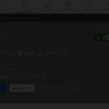
索
新着レビュー
ボードゲーム会
コミュニティ
掲示板一覧
カ
徳島市ボードゲーム会 inチョコハウス
シェ
盛り上
土
13:00～23:59
曜日
ゲーム会 inチョコハウス
コハウス
島県ボードゲーム会 "こよ～て"
参加および気になる！機能の利用には
気になる！
ボドゲーマへのログイン
が必要です。