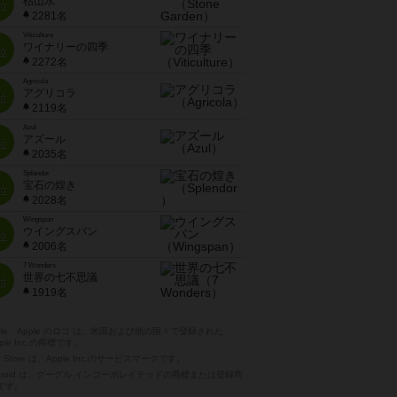
枯山水
位
2281名
Viticulture
ワイナリーの四季
位
2272名
Agricola
アグリコラ
位
2119名
Azul
アズール
位
2035名
Splendor
宝石の煌き
位
2028名
Wingspan
ウイングスパン
位
2006名
7 Wonders
世界の七不思議
位
1919名
pple、Apple のロゴ は、米国および他の国々で登録された
ple Inc.の商標です。
p Store は、Apple Inc.のサービスマークです。
ndroid は、グーグル インコーポレイテッドの商標または登録商
です。