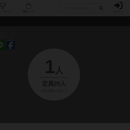
ログイン
フェ/店舗
人気ボードゲーム
通販ストア
アして
げよう
1
人
定員20人
（0人が気になる！）