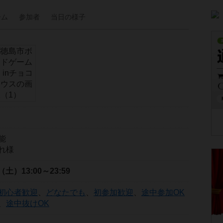
ーム
参加者
当日の
様子
能
れ様
日（土）
13:00～23:59
初心者歓迎
、
どなたでも
、
初参加歓迎
、
途中参加OK
、
途中抜けOK