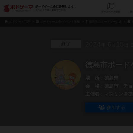
ボードゲーム会に参加しよう！
イベント作成・参加サービス
データベース
検
ボドゲーマTOP
ボードゲーム会/イベント情報
徳島県のボードゲーム会
2024
6
15
終了
年
月
日
徳島市ボード
場 所：
徳島県
会 場：
徳島市 チョ
主催者：
マスミン＠徳
参加する