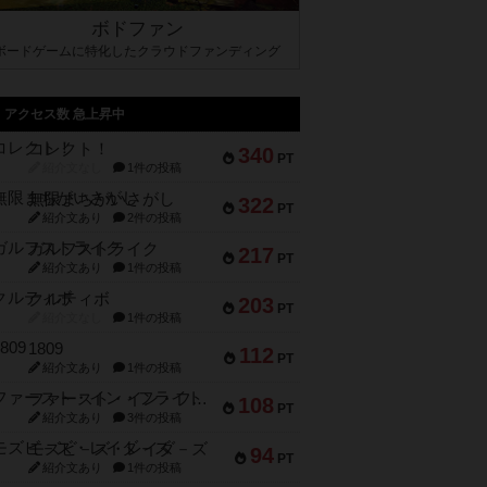
ボドファン
ボードゲームに特化したクラウドファンディング
アクセス数 急上昇中
コレクト！
340
PT
紹介文なし
1件の投稿
無限まちがいさがし
322
PT
紹介文あり
2件の投稿
ガルフストライク
217
PT
紹介文あり
1件の投稿
クルティボ
203
PT
紹介文なし
1件の投稿
1809
112
PT
紹介文あり
1件の投稿
ファースト・イン・フライト
108
PT
紹介文あり
3件の投稿
モズビ－ズ・レイダ－ズ
94
PT
紹介文あり
1件の投稿