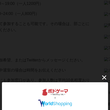
0～19:00（一人1200円）
~24:00（一人800円）
て参加することも可能です。その場合は、部ごとに
ください。
希望、またはTwitterからメッセージください。
中退室の場合は時間をお伝えください
にも参加窓口があり、参加人数は平均10名程度おり