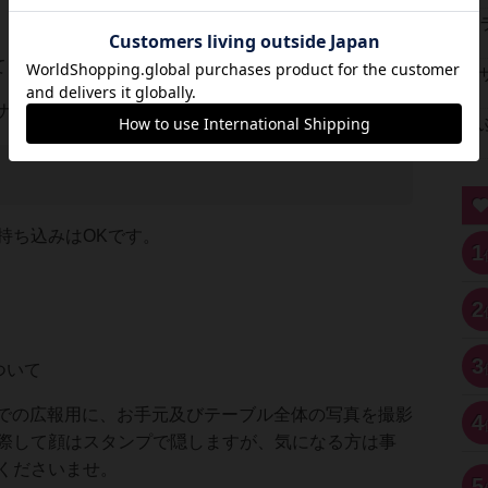
て
ナップは、リンク先を参照ください
持ち込みはOKです。
1
2
3
ついて
terでの広報用に、お手元及びテーブル全体の写真を撮影
4
際して顔はスタンプで隠しますが、気になる方は事
くださいませ。
5