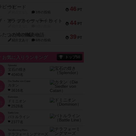
ラピード
46
PT
紹介文なし
1件の投稿
ザ・フラッフィー・ライト
44
PT
紹介文なし
0件の投稿
ふたつの城の物語
39
PT
紹介文あり
6件の投稿
お気に入りランキング
トップ50
Splendor
宝石の煌き
位
4040名
Die Siedler von Catan
カタン
位
3616名
Dominion
ドミニオン
位
2528名
Battle Line
バトルライン
位
2377名
Terraforming Mars
テラフォーミングマーズ