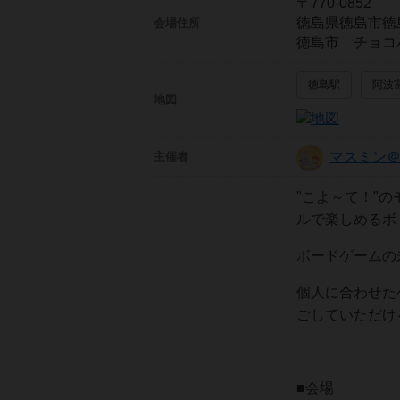
〒770-0852
徳島県徳島市徳
会場住所
徳島市 チョコ
徳島駅
阿波
地図
マスミン＠
主催者
"こよ～て！"
ルで楽しめるボ
ボードゲームの
個人に合わせた
ごしていただけ
■会場