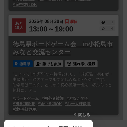
#途中抜けOK
2026
08
30
日
年
月
日
曜日
1
あと
13:00～19:00
19人
0
徳島県ボードゲーム会 in小松島市
みなと交流センター
徳島県
誰でも参加
連れ添い登録
"こよ～て"は以下3つを特徴とした、「未経験・初心者・
中級者が一緒のテーブルで楽しめるボドゲ会」です。
①常連は二の次、とにかく初心者第一優先 ②ふらっと
気軽に、ア...
#ボードゲーム
#初心者歓迎
#どなたでも
#初参加歓迎
#途中参加OK
#お一人様歓迎
#途中抜けOK
閉じる
Copyright (c)