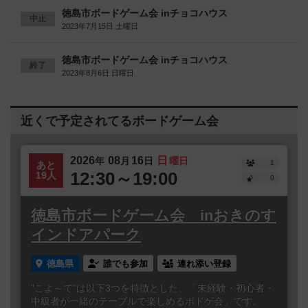
徳島市ボードゲーム会 inチョコハウス
中止
2023年7月15日 土曜日
徳島市ボードゲーム会 inチョコハウス
終了
2023年8月6日 日曜日
近くで予定されてるボードゲーム会
2026
08
16
日
年
月
日
曜日
1
あと
12:30～19:00
19人
0
徳島市ボードゲーム会 inおきのす
インドアパーク
徳島県
誰でも参加
連れ添い登録
"こよ～て"は以下3つを特徴とした、「未経験・初心者・
中級者が一緒のテーブルで楽しめるボドゲ会」です。