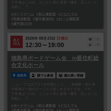
①常連は二の次、とにかく初心者第一優先 ②ふらっと
気軽に、ア...
#ボードゲーム
#初心者歓迎
#どなたでも
#初参加歓迎
#途中参加OK
#お一人様歓迎
#途中抜けOK
2026
08
23
日
年
月
日
曜日
1
あと
12:30～19:00
19人
0
徳島県ボードゲーム会 in藍住町総
合文化ホール
徳島県
誰でも参加
連れ添い登録
"こよ～て"は以下3つを特徴とした、「未経験・初心者・
中級者が一緒のテーブルで楽しめるボドゲ会」です。
①常連は二の次、とにかく初心者第一優先 ②ふらっと
気軽に、ア...
#ボードゲーム
#初心者歓迎
#どなたでも
#初参加歓迎
#途中参加OK
#お一人様歓迎