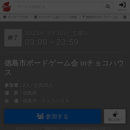
ログイン
ボドゲーマTOP
ボードゲーム会/イベント情報
徳島県のボードゲーム会
徳
2023
9
30
土
年
月
日
曜日
終了
09:00～23:59
徳島市ボードゲーム会 inチョコハウ
ス
参加者：
2人 / 定員20人
場 所：
徳島県
会 場：
徳島市 チョコハウス
参加する
気になる！
参加および気になる！機能の利用には
ボドゲーマへのログイン
が必要です。