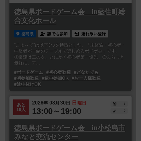
徳島県ボードゲーム会 in藍住町総
合文化ホール
徳島県
誰でも参加
連れ添い登録
"こよ～て"は以下3つを特徴とした、「未経験・初心者・
中級者が一緒のテーブルで楽しめるボドゲ会」です。
①常連は二の次、とにかく初心者第一優先 ②ふらっと
気軽に、ア...
#ボードゲーム
#初心者歓迎
#どなたでも
#初参加歓迎
#途中参加OK
#お一人様歓迎
#途中抜けOK
2026
08
30
日
年
月
日
曜日
1
あと
13:00～19:00
19人
0
徳島県ボードゲーム会 in小松島市
みなと交流センター