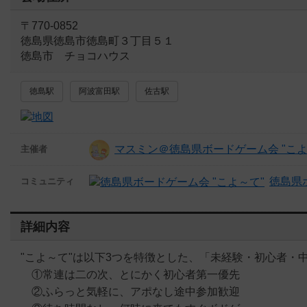
〒770-0852
徳島県徳島市徳島町３丁目５１
徳島市 チョコハウス
徳島駅
阿波富田駅
佐古駅
マスミン＠徳島県ボードゲーム会 "こよ
主催者
徳島県
コミュニティ
詳細内容
"こよ～て"は以下3つを特徴とした、「未経験・初心者・
①常連は二の次、とにかく初心者第一優先
②ふらっと気軽に、アポなし途中参加歓迎