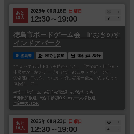
2026
08
16
日
年
月
日
曜日
1
あと
12:30～19:00
19人
0
徳島市ボードゲーム会 inおきのす
インドアパーク
徳島県
誰でも参加
連れ添い登録
"こよ～て"は以下3つを特徴とした、「未経験・初心者・
中級者が一緒のテーブルで楽しめるボドゲ会」です。
①常連は二の次、とにかく初心者第一優先 ②ふらっと
気軽に、ア...
#ボードゲーム
#初心者歓迎
#どなたでも
#初参加歓迎
#途中参加OK
#お一人様歓迎
#途中抜けOK
2026
08
23
日
年
月
日
曜日
1
あと
12:30～19:00
19人
0