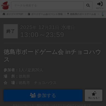
ログイン
ボドゲーマTOP
ボードゲーム会/イベント情報
徳島県のボードゲーム会
2025
12
31
水
年
月
日
曜日
終了
13:00～23:59
徳島市ボードゲーム会 inチョコハウ
ス
参加者：
1人 / 定員20人
場 所：
徳島県
会 場：
徳島市 チョコハウス
参加する
気になる！
参加および気になる！機能の利用には
ボドゲーマへのログイン
が必要です。