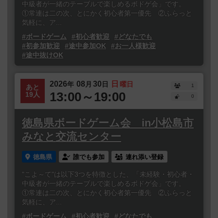
中級者が一緒のテーブルで楽しめるボドゲ会」です。
①常連は二の次、とにかく初心者第一優先 ②ふらっと
気軽に、ア...
#ボードゲーム
#初心者歓迎
#どなたでも
#初参加歓迎
#途中参加OK
#お一人様歓迎
#途中抜けOK
2026
08
30
日
年
月
日
曜日
1
あと
13:00～19:00
19人
0
徳島県ボードゲーム会 in小松島市
みなと交流センター
徳島県
誰でも参加
連れ添い登録
"こよ～て"は以下3つを特徴とした、「未経験・初心者・
中級者が一緒のテーブルで楽しめるボドゲ会」です。
①常連は二の次、とにかく初心者第一優先 ②ふらっと
気軽に、ア...
#ボードゲーム
#初心者歓迎
#どなたでも