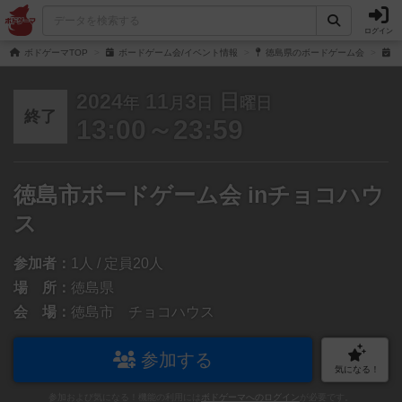
ログイン
ボドゲーマTOP
ボードゲーム会/イベント情報
徳島県のボードゲーム会
徳
2024
11
3
日
年
月
日
曜日
終了
13:00～23:59
徳島市ボードゲーム会 inチョコハウ
ス
参加者：
1人 / 定員20人
場 所：
徳島県
会 場：
徳島市 チョコハウス
参加する
気になる！
参加および気になる！機能の利用には
ボドゲーマへのログイン
が必要です。