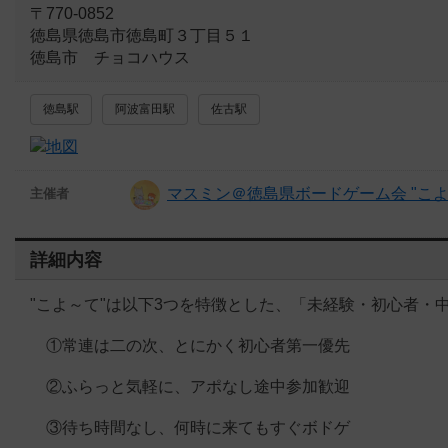
〒770-0852
徳島県徳島市徳島町３丁目５１
徳島市 チョコハウス
徳島駅
阿波富田駅
佐古駅
マスミン＠徳島県ボードゲーム会 "こよ
主催者
詳細内容
"こよ～て"は以下3つを特徴とした、「未経験・初心者・
①常連は二の次、とにかく初心者第一優先
②ふらっと気軽に、アポなし途中参加歓迎
③待ち時間なし、何時に来てもすぐボドゲ