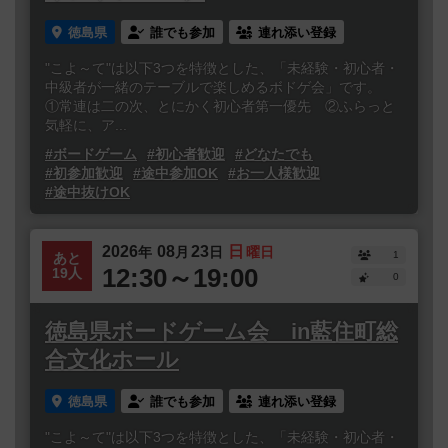
徳島県
誰でも参加
連れ添い登録
"こよ～て"は以下3つを特徴とした、「未経験・初心者・
中級者が一緒のテーブルで楽しめるボドゲ会」です。
①常連は二の次、とにかく初心者第一優先 ②ふらっと
気軽に、ア...
#ボードゲーム
#初心者歓迎
#どなたでも
#初参加歓迎
#途中参加OK
#お一人様歓迎
#途中抜けOK
2026
08
23
日
年
月
日
曜日
1
あと
12:30～19:00
19人
0
徳島県ボードゲーム会 in藍住町総
合文化ホール
徳島県
誰でも参加
連れ添い登録
"こよ～て"は以下3つを特徴とした、「未経験・初心者・