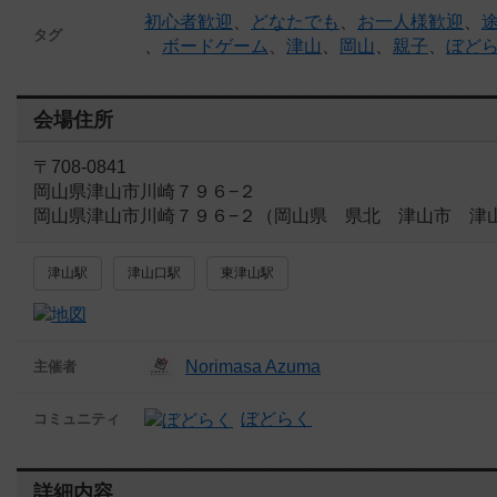
初心者歓迎
、
どなたでも
、
お一人様歓迎
、
タグ
、
ボードゲーム
、
津山
、
岡山
、
親子
、
ぼど
会場住所
〒708-0841
岡山県津山市川崎７９６−２
岡山県津山市川崎７９６−２（岡山県 県北 津山市 津
津山駅
津山口駅
東津山駅
Norimasa Azuma
主催者
ぼどらく
コミュニティ
詳細内容