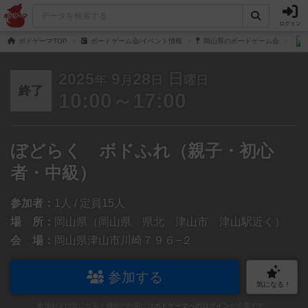
ログイン
ボドゲーマTOP
ボードゲーム会/イベント情報
岡山県のボードゲーム会
2025
9
28
日
年
月
日
曜日
終了
10:00～17:00
ぼどらく ボドふれ（親子・初心
者・中級）
参加者：
1人 / 定員15人
場 所：
岡山県（岡山県 県北 津山市 津山駅近く）
会 場：
岡山県津山市川崎７９６−２
参加する
気になる！
参加および気になる！機能の利用には
ボドゲーマへのログイン
が必要です。