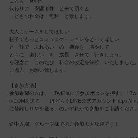
こども 300円
代わりに 保護者様 と来て頂くと
こどもの料金は 無料 と致します。
大人もゲームをしてほしい
親子でもっとコミュニケーションをとってほしい
と 皆で ふれあい の 機会を 増やして
ともに 楽しい を 成長 させて 行きしょう。
を理念に このたび 料金の改定を決断 いたしました
ご協力 お願い致します。
【参加方法】
参加希望の方は、「TwiPlaにて参加ボタンを押す」「Twitt
riにDMを送る」「ぼどらくLINE公式アカウントhttps://lin.e
に登録しＤＭを送る」のいずれかで参加をご申請くださ
途中入場、グループ様でのご参加も大歓迎です！