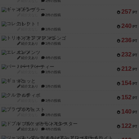
紹介文なし
1件の投稿
ギャンブラー
257
PT
紹介文なし
2件の投稿
コレクト！
240
PT
紹介文なし
1件の投稿
トリオンフ ア マレンゴ
236
PT
紹介文あり
1件の投稿
エレメンツ
232
PT
紹介文あり
4件の投稿
バー！パーティー
212
PT
紹介文なし
1件の投稿
ギョッと
154
PT
紹介文あり
1件の投稿
クルティボ
152
PT
紹介文なし
1件の投稿
ブラヴェスト
140
PT
紹介文なし
1件の投稿
ドブル：ポケットモンスター
122
PT
紹介文あり
4件の投稿
ジャンヌ・ダルク-オルレアン ドロー＆ライト