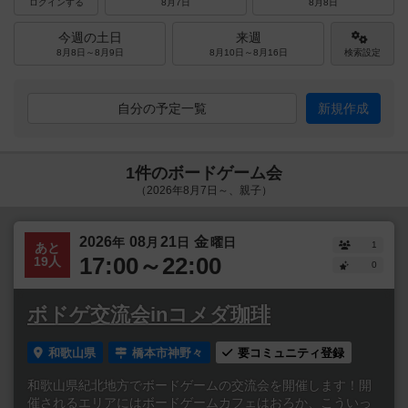
ログインする
8月7日
8月8日
今週の土日
来週
8月8日～8月9日
8月10日～8月16日
検索設定
自分の予定一覧
新規作成
1件のボードゲーム会
（2026年8月7日～、親子）
2026
08
21
金
年
月
日
曜日
1
あと
17:00～22:00
19人
0
ボドゲ交流会inコメダ珈琲
和歌山県
橋本市神野々
要コミュニティ登録
和歌山県紀北地方でボードゲームの交流会を開催します！開
催されるエリアにはボードゲームカフェはおろか、こういっ