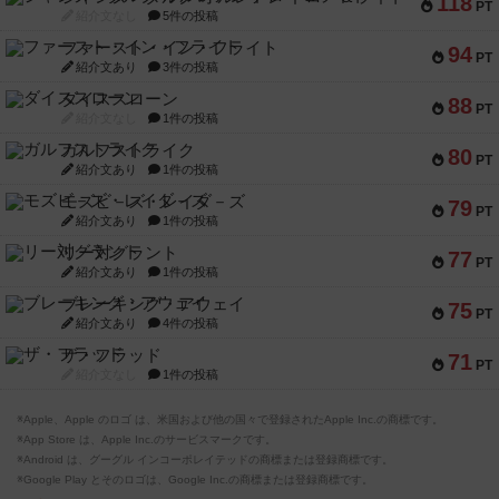
118
PT
紹介文なし
5件の投稿
ファースト・イン・フライト
94
PT
紹介文あり
3件の投稿
ダイススローン
88
PT
紹介文なし
1件の投稿
ガルフストライク
80
PT
紹介文あり
1件の投稿
モズビ－ズ・レイダ－ズ
79
PT
紹介文あり
1件の投稿
リー対グラント
77
PT
紹介文あり
1件の投稿
ブレーキング・アウェイ
75
PT
紹介文あり
4件の投稿
ザ・フラッド
71
PT
紹介文なし
1件の投稿
※Apple、Apple のロゴ は、米国および他の国々で登録されたApple Inc.の商標です。
※App Store は、Apple Inc.のサービスマークです。
※Android は、グーグル インコーポレイテッドの商標または登録商標です。
※Google Play とそのロゴは、Google Inc.の商標または登録商標です。