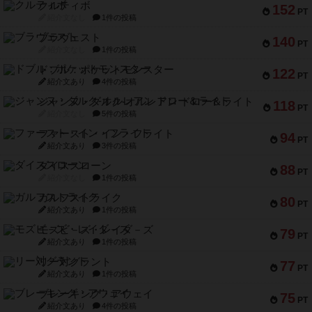
クルティボ
152
PT
紹介文なし
1件の投稿
ブラヴェスト
140
PT
紹介文なし
1件の投稿
ドブル：ポケットモンスター
122
PT
紹介文あり
4件の投稿
ジャンヌ・ダルク-オルレアン ドロー＆ライト
118
PT
紹介文なし
5件の投稿
ファースト・イン・フライト
94
PT
紹介文あり
3件の投稿
ダイススローン
88
PT
紹介文なし
1件の投稿
ガルフストライク
80
PT
紹介文あり
1件の投稿
モズビ－ズ・レイダ－ズ
79
PT
紹介文あり
1件の投稿
リー対グラント
77
PT
紹介文あり
1件の投稿
ブレーキング・アウェイ
75
PT
紹介文あり
4件の投稿