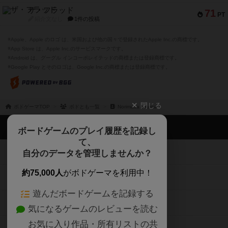
ザ・フラッド
71
PT
紹介文なし
1件の投稿
※Apple、Apple のロゴ は、米国および他の国々で登録されたApple Inc.の商標です。
※App Store は、Apple Inc.のサービスマークです。
※Android は、グーグル インコーポレイテッドの商標または登録商標です。
※Google Play とそのロゴは、Google Inc.の商標または登録商標です。
閉じる
ボドゲーマTOP
ボドとも一覧
Norimasa Azuma
ボドゲーマTOP
ボードゲームのプレイ履歴を記録し
て、
ボードゲームを検索する
自分のデータを管理しませんか？
約75,000人
がボドゲーマを利用中！
ボードゲームの新着レビュー
遊んだボードゲームを記録する
ボードゲーム会情報
気になるゲームのレビューを読む
お気に入り作品・所有リストの共