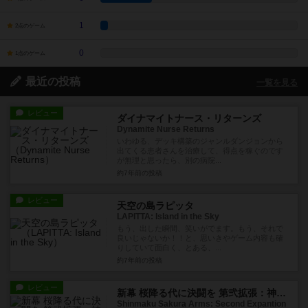
1
2点のゲーム
0
1点のゲーム
最近の投稿
一覧を見る
レビュー
ダイナマイトナース・リターンズ
Dynamite Nurse Returns
いわゆる、デッキ構築のジャンルダンジョンから
出てくる患者さんを治療して、得点を稼ぐのです
が無理と思ったら、別の病院...
約7年前
の投稿
レビュー
天空の島ラピッタ
LAPITTA: Island in the Sky
もう、出した瞬間、笑いがでます。もう、それで
良いじゃないか！！と、思いきやゲーム内容も確
りしていて面白く、とある、...
約7年前
の投稿
レビュー
新幕 桜降る代に決闘を 第弐拡張：神語転晴
Shinmaku Sakura Arms: Second Expantion