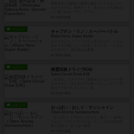
桜降る代に決闘をの拡張と修正カードが入ってい
るのでまずは、基本セット、達人セットを買わな
いと遊べれないです。アズが...
約7年前
の投稿
レビュー
キャプテン・リノ：スーパーバトル
Rhino Hero: Super Battle
キャプテンリノ！！バトルと言うだけに、いろん
なキャラで高いところを狙ってバトル、バトルな
んですけど。個人的には普通...
約7年前
の投稿
レビュー
精霊回路ドライヴEXE
Spirit Circuit Drive EXE
いわゆる、パズドラや、黒猫みたいなソシャゲ好
きがやると、はまるのでわ無いでしょうか？？同
色カードをプレイしたら、攻...
約7年前
の投稿
レビュー
おっぱい・おしり・サンシャイン
Titten Ärsche Sonnenschein
『おっぱい』と叫びたいからと、購入！！最初は
そんなノリでいいのでわないでしょうか(笑)内容
的には段々、おっぱい発言...
約7年前
の投稿