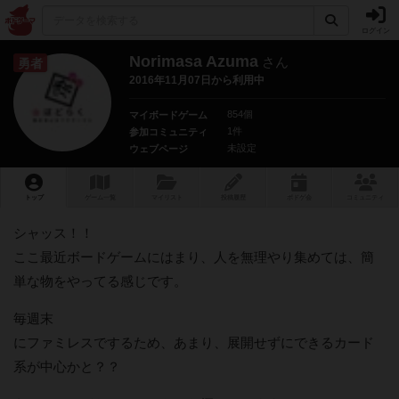
ログイン
Norimasa Azuma
さん
勇者
2016年11月07日から利用中
854個
マイボードゲーム
1件
参加コミュニティ
未設定
ウェブページ
トップ
ゲーム一覧
マイリスト
投稿履歴
ボ
ドゲ
会
コミュニティ
シャッス！！
ここ最近ボードゲームにはまり、人を無理やり集めては、簡
単な物をやってる感じです。
毎週末
にファミレスでするため、あまり、展開せずにできるカード
系が中心かと？？