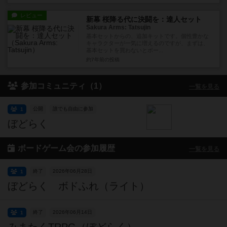
レビュー
新幕 桜降る代に決闘を：達人セット
Sakura Arms: Tatsujin
基本セットからの、追加キットです。個性豊かな
キャラクターが一気に増えるのですが、まずは、
基本セットを買わないとボー...
約7年前
の投稿
参加コミュニティ（1）
一覧を見る
公開
誰でも自由に参加
1
ぼどらく
ボードゲーム会の参加履歴
一覧を見る
終了
2026年06月28日
1
ぼどらく ボドふれ（ライト）
終了
2026年06月14日
1