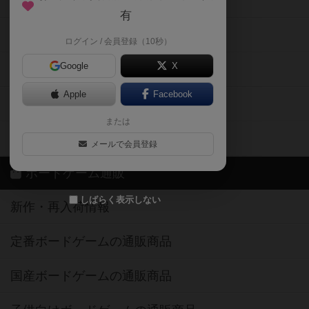
メカニクス特集
有
掲示板・トピックス
ログイン / 会員登録（10秒）
Google
X
ボドとも・会員一覧
Apple
Facebook
ボードゲーム業界コラム
または
ボドゲーマご利用案内
メールで会員登録
ボードゲーム通販
しばらく表示しない
新作・再入荷情報
定番ボードゲームの通販商品
国産ボードゲームの通販商品