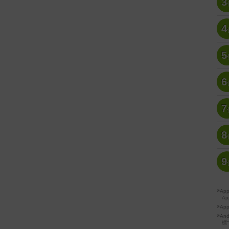
3
4
5
6
7
8
9
※A
Ap
※Ap
※A
標