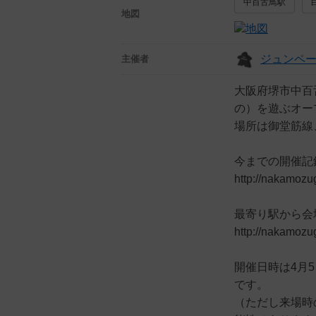
中百舌鳥駅
地図
ジュンペ
主催者
大阪府堺市中百
の）を遊ぶオー
場所は御堂筋線
今までの開催記
http://nakamoz
最寄り駅から会
http://nakamoz
開催日時は4月5
です。
（ただし来場時