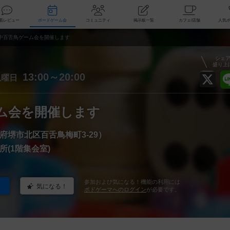
索
新着レビュー
ボードゲーム会
コミュニティ
掲示板一覧
カ
中百舌鳥ゲーム会を開催します
シェ
盛り上
土
13:00～20:00
曜日
ム会を開催します
府堺市北区百舌鳥梅町3-29）
所(1階集会室)
参加および気になる！機能の利用には
気になる！
ボドゲーマへのログイン
が必要です。