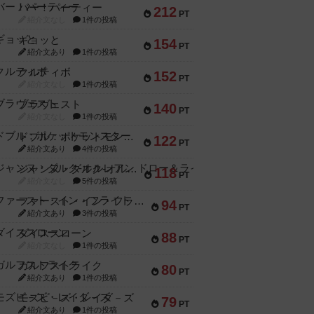
バー！パーティー
212
PT
紹介文なし
1件の投稿
ギョッと
154
PT
紹介文あり
1件の投稿
クルティボ
152
PT
紹介文なし
1件の投稿
ブラヴェスト
140
PT
紹介文なし
1件の投稿
ドブル：ポケットモンスター
122
PT
紹介文あり
4件の投稿
ジャンヌ・ダルク-オルレアン ドロー＆ライト
118
PT
紹介文なし
5件の投稿
ファースト・イン・フライト
94
PT
紹介文あり
3件の投稿
ダイススローン
88
PT
紹介文なし
1件の投稿
ガルフストライク
80
PT
紹介文あり
1件の投稿
モズビ－ズ・レイダ－ズ
79
PT
紹介文あり
1件の投稿