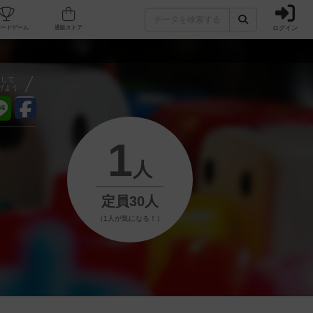
ログイン
フェ/店舗
人気ボードゲーム
通販ストア
アして
げよう
1
人
定員30人
（1人が気になる！）