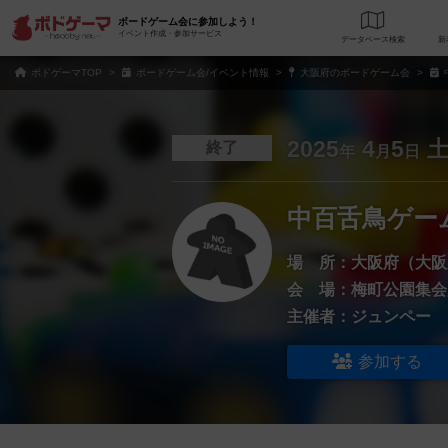
ボードゲーム会に参加しよう！
イベント作成・参加サービス
データベース
検
ボドゲーマTOP
ボードゲーム会/イベント情報
大阪府のボードゲーム会
2025
4
5
終了
年
月
日
中百舌鳥ゲー
場 所：
大阪府（大阪
会 場：
梅町公園集会
主催者：
ジュンペー
参加する