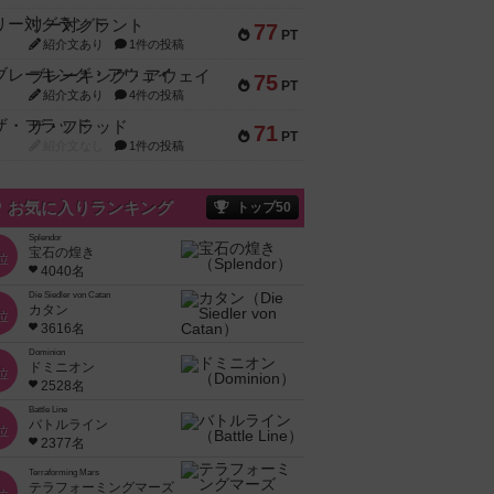
リー対グラント
77
PT
紹介文あり
1件の投稿
ブレーキング・アウェイ
75
PT
紹介文あり
4件の投稿
ザ・フラッド
71
PT
紹介文なし
1件の投稿
お気に入りランキング
トップ50
Splendor
宝石の煌き
位
4040名
Die Siedler von Catan
カタン
位
3616名
Dominion
ドミニオン
位
2528名
Battle Line
バトルライン
位
2377名
Terraforming Mars
テラフォーミングマーズ