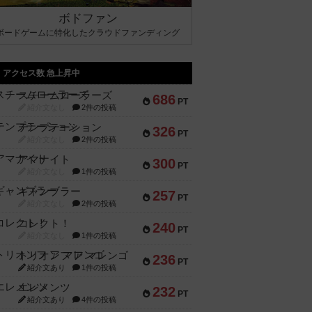
ボドファン
ボードゲームに特化したクラウドファンディング
アクセス数 急上昇中
スチームローラーズ
686
PT
紹介文なし
2件の投稿
テンプテーション
326
PT
紹介文なし
2件の投稿
アマナイト
300
PT
紹介文なし
1件の投稿
ギャンブラー
257
PT
紹介文なし
2件の投稿
コレクト！
240
PT
紹介文なし
1件の投稿
トリオンフ ア マレンゴ
236
PT
紹介文あり
1件の投稿
エレメンツ
232
PT
紹介文あり
4件の投稿