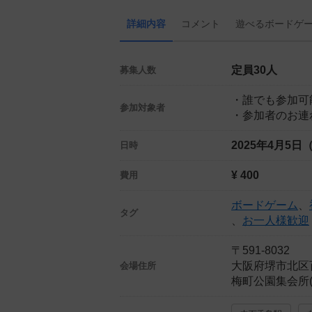
詳細内容
コメント
遊べる
ボード
ゲ
定員30人
募集人数
・誰でも参加可
参加対象者
・参加者のお連
2025年4月5日
日時
¥ 400
費用
ボードゲーム
、
タグ
、
お一人様歓迎
〒591-8032
大阪府堺市北区
会場住所
梅町公園集会所(