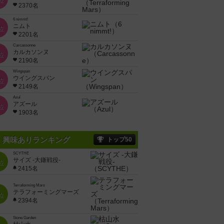
位
2370名
6 nimmt!
ニムト
位
2201名
Carcassonne
カルカソンヌ
位
2190名
Wingspan
ウイングスパン
位
2149名
Azul
アズール
位
1903名
興味ありランキング
トップ50
SCYTHE
サイズ -大鎌戦役-
位
2415名
Terraforming Mars
テラフォーミングマーズ
位
2394名
Stone Garden