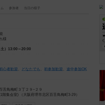
ーム
参加者
当日の
様子
能
れ様
（土）
13:00～20:00
初心者歓迎
、
どなたでも
、
初参加歓迎
、
途中参加OK
百舌鳥梅町３丁２９−２９
1階集会室) （大阪府堺市北区百舌鳥梅町3-29）