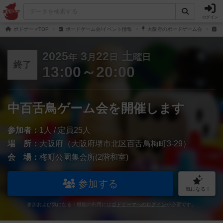
ログイン
ボドゲーマTOP
ボードゲーム会/イベント情報
大阪府のボードゲーム会
中
2025
3
22
土
年
月
日
曜日
終了
13:00～20:00
中百舌鳥ゲーム会を開催します
参加者：
1人 / 定員25人
場 所：
大阪府（大阪府堺市北区百舌鳥梅町3-29）
会 場：
梅町公園集会所(2階和室)
参加する
気になる！
参加および気になる！機能の利用には
ボドゲーマへのログイン
が必要です。