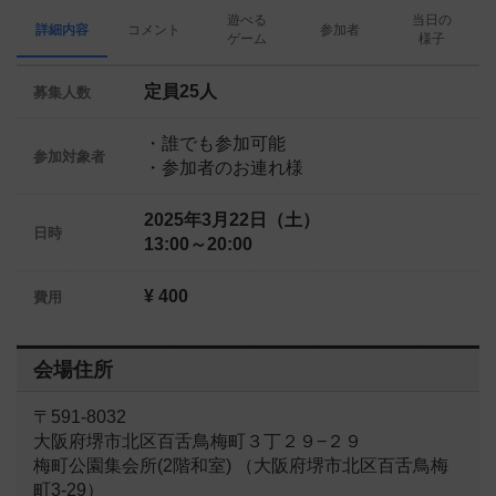
遊べる
当日の
詳細内容
コメント
参加者
ゲーム
様子
定員25人
募集人数
・誰でも参加可能
参加対象者
・参加者のお連れ様
2025年3月22日（土）
日時
13:00～20:00
¥ 400
費用
会場住所
〒591-8032
大阪府堺市北区百舌鳥梅町３丁２９−２９
梅町公園集会所(2階和室) （大阪府堺市北区百舌鳥梅
町3-29）