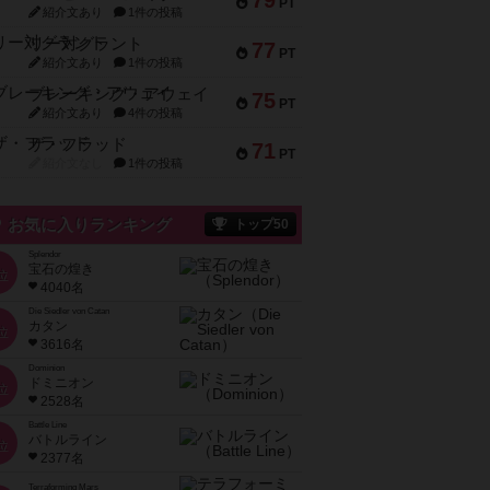
79
PT
紹介文あり
1件の投稿
リー対グラント
77
PT
紹介文あり
1件の投稿
ブレーキング・アウェイ
75
PT
紹介文あり
4件の投稿
ザ・フラッド
71
PT
紹介文なし
1件の投稿
お気に入りランキング
トップ50
Splendor
宝石の煌き
位
4040名
Die Siedler von Catan
カタン
位
3616名
Dominion
ドミニオン
位
2528名
Battle Line
バトルライン
位
2377名
Terraforming Mars