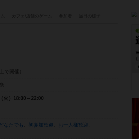
ーム
カフェ/
店舗の
ゲーム
参加者
当日の
様子
以上で開催）
能
日（火）
18:00～22:00
どなたでも
、
初参加歓迎
、
お一人様歓迎
、