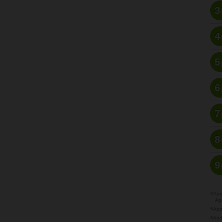
3
4
5
6
7
8
9
※A
Ap
※Ap
※A