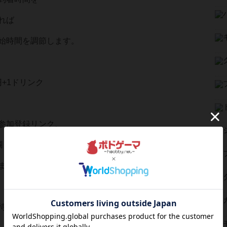
れば
始時間を調節します。
円+1ドリンク
参加登録リンク、
欄またはお電話より
ます。
待ちしております！