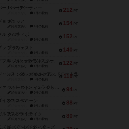
バー！パーティー
212
PT
紹介文なし
1件の投稿
ギョッと
154
PT
紹介文あり
1件の投稿
クルティボ
152
PT
紹介文なし
1件の投稿
ブラヴェスト
140
PT
紹介文なし
1件の投稿
ドブル：ポケットモンスター
122
PT
紹介文あり
4件の投稿
ジャンヌ・ダルク-オルレアン ドロー＆ライト
118
PT
紹介文なし
5件の投稿
ファースト・イン・フライト
94
PT
紹介文あり
3件の投稿
ダイススローン
88
PT
紹介文なし
1件の投稿
ガルフストライク
80
PT
紹介文あり
1件の投稿
モズビ－ズ・レイダ－ズ