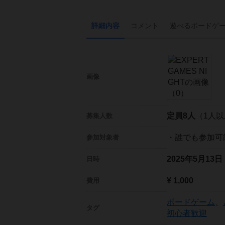
詳細内容
コメント
遊べる
ボード
ゲ
画像
定員8人
（1人
募集人数
・誰でも参加可
参加対象者
2025年5月13
日時
¥ 1,000
費用
ボードゲーム
、
タグ
初心者歓迎