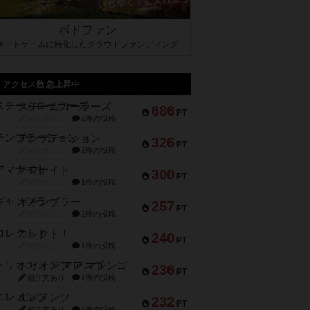
ボドファン
ボードゲームに特化したクラウドファンディング
アクセス数 急上昇中
スチームローラーズ
686
PT
紹介文なし
2件の投稿
テンプテーション
326
PT
紹介文なし
2件の投稿
アマナイト
300
PT
紹介文なし
1件の投稿
ギャンブラー
257
PT
紹介文なし
2件の投稿
コレクト！
240
PT
紹介文なし
1件の投稿
トリオンフ ア マレンゴ
236
PT
紹介文あり
1件の投稿
エレメンツ
232
PT
紹介文あり
4件の投稿