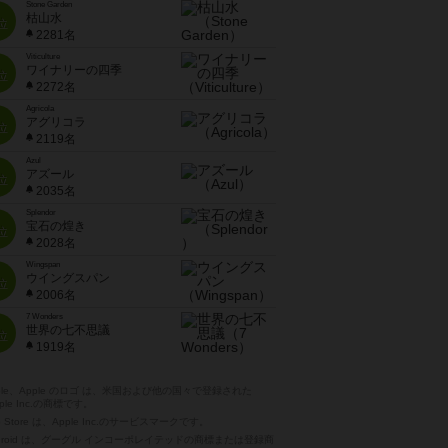
Stone Garden
枯山水
位
2281名
Viticulture
ワイナリーの四季
位
2272名
Agricola
アグリコラ
位
2119名
Azul
アズール
位
2035名
Splendor
宝石の煌き
位
2028名
Wingspan
ウイングスパン
位
2006名
7 Wonders
世界の七不思議
位
1919名
pple、Apple のロゴ は、米国および他の国々で登録された
ple Inc.の商標です。
p Store は、Apple Inc.のサービスマークです。
ndroid は、グーグル インコーポレイテッドの商標または登録商