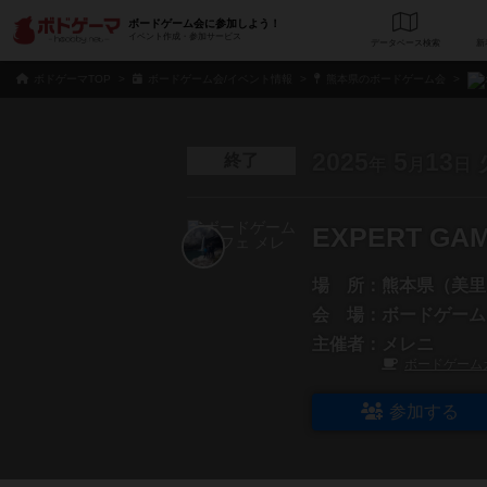
ボードゲーム会に参加しよう！
イベント作成・参加サービス
データベース
検
ボドゲーマTOP
ボードゲーム会/イベント情報
熊本県のボードゲーム会
2025
5
13
終了
年
月
日
EXPERT GAM
場 所：
熊本県（美里
会 場：
ボードゲーム
主催者：
メレニ
ボードゲーム
参加する