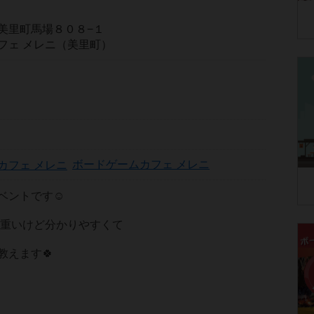
美里町馬場８０８−１
フェ メレニ（美里町）
ボードゲームカフェ メレニ
ベントです☺
し重いけど分かりやすくて
教えます🍀
象