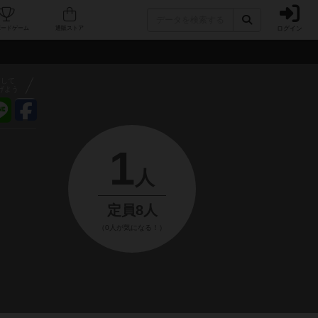
ログイン
フェ/店舗
人気ボードゲーム
通販ストア
アして
げよう
1
人
定員8人
（0人が気になる！）