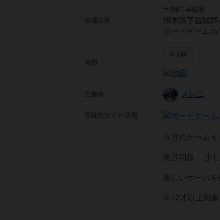
〒861-4406
熊本県下益城郡
会場住所
ボードゲームカ
小川駅
地図
メレニ
主催者
登録先
カフェ/店舗
５月のゲームイ
先月同様、 少
楽しいゲームを
※12才以上対