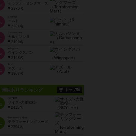
テラフォーミングマーズ
位
2370名
6 nimmt!
ニムト
位
2201名
Carcassonne
カルカソンヌ
位
2190名
Wingspan
ウイングスパン
位
2148名
Azul
アズール
位
1903名
興味ありランキング
トップ50
SCYTHE
サイズ -大鎌戦役-
位
2415名
Terraforming Mars
テラフォーミングマーズ
位
2394名