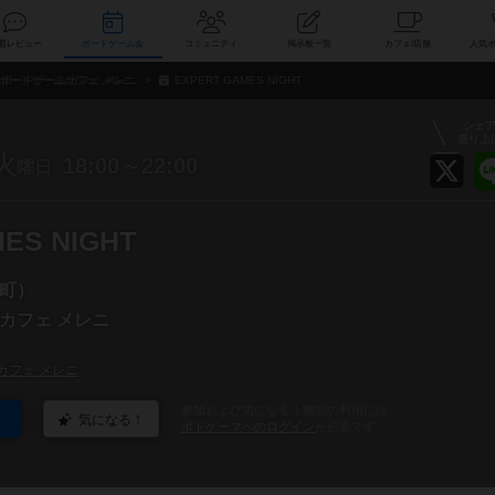
索
新着レビュー
ボードゲーム会
コミュニティ
掲示板一覧
カ
ボードゲームカフェ メレニ
EXPERT GAMES NIGHT
シェ
盛り上
火
18:00～22:00
曜日
ES NIGHT
町）
カフェ メレニ
カフェ メレニ
参加および気になる！機能の利用には
気になる！
ボドゲーマへのログイン
が必要です。