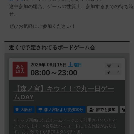
途中参加の場合、ゲームの性質上、参加するまでの待ち時
せ。
ぜひお気軽にご参加ください！
近くで予定されてるボードゲーム会
2026
08
15
土
年
月
日
曜日
1
あと
08:00～23:00
19人
0
【森ノ宮】キウイ！で丸一日ゲー
ムDAY
大阪府
森ノ宮駅より徒歩10分
誰でも参加
連
※トップ画像は公式ホームページより引用させていただ
いております。※会場はパスコードによる施錠がありま
す。お手数ですが参加ボタン押下後、