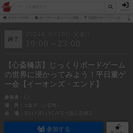
ログイン
ボドゲーマTOP
ボードゲーム会/イベント情報
大阪府のボードゲーム会
2024
9
10
火
年
月
日
曜日
終了
19:00～23:00
【心斎橋店】じっくりボードゲーム
の世界に浸かってみよう！平日重ゲ
ー会【イーオンズ・エンド】
参加者：
1人
場 所：
大阪府（心斎橋）
会 場：
JELLYJELLYCAFE大阪心斎橋店
参加する
気になる！