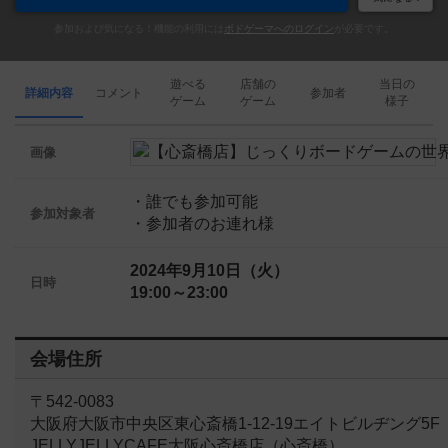
参加および気になる！機能の利用には
ボドゲーマへのログイン
が必要です。
遊べる
店舗の
当日の
詳細内容
コメント
参加者
ゲーム
ゲーム
様子
画像
・誰でも参加可能
参加対象者
・参加者のお連れ様
2024年9月10日（火）
日時
19:00～23:00
会場住所
〒542-0083
大阪府大阪市中央区東心斎橋1-12-19エイトビルヂング5F
JELLYJELLYCAFE大阪心斎橋店（心斎橋）