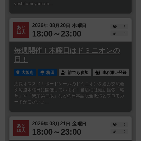
yoshifumi.yamam...
2026
08
20
木
年
月
日
曜日
1
あと
18:00～23:00
11人
0
毎週開催！木曜日はドミニオンの
日！
大阪府
梅田
誰でも参加
連れ添い登録
店長オススメ！ボードゲームのドミニオンを遊ぶ交流会
を毎週木曜日に開催しています！当店には最新拡張「略
奪」や「繁栄第二版」などの日本語版全拡張とプロモカ
ードがございま...
2026
08
21
金
年
月
日
曜日
2
あと
18:00～23:00
10人
0