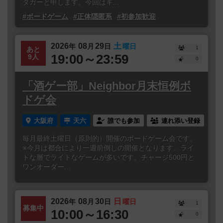
ダガーと申します。今回はギ...
#ボードゲーム
#正体隠匿系
#初参加歓迎
2026
08
29
土
年
月
日
曜日
1
あと
19:00～23:59
9人
0
「酒ゲー部」Neighbor月末恒例ボ
ドゲ会
大阪府
天六
誰でも参加
連れ添い登録
毎月最終土曜日（原則的）開催のボードゲーム会です。
※今月は都合により一週前倒しの開催となります。ライ
トな層でライトなゲームが多いです。チャージ500円と
ワンオーダー...
2026
08
30
日
年
月
日
曜日
1
募集中
10:00～16:30
0