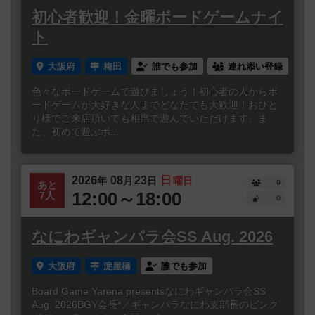
初心者歓迎！金曜ボードゲームナイ
ト
大阪府
梅田
誰でも参加
連れ添い登録
色々なボードゲームで遊びましょう！初心者の人からボ
ードゲームが大好きな人までどなたでも大歓迎！おひと
り様でご来店頂いても相席で遊んでいただけます。ま
た、初めて遊ぶボ...
2026
08
23
日
年
月
日
曜日
9
あと
12:00～18:00
7人
0
なにわギャンパラ会SS Aug. 2026
大阪府
淀屋橋
誰でも参加
Board Game Yarena presentsなにわギャンパラ会SS
Aug. 2026BGY会長*／ギャンパラなにわ支部長のピンク