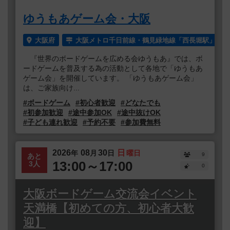
ゆうもあゲーム会・大阪
大阪府
大阪メトロ千日前線・鶴見緑地線「西長堀駅」より
『世界のボードゲームを広める会ゆうもあ』では、ボ
ードゲームを普及する為の活動として各地で「ゆうもあ
ゲーム会」を開催しています。 「ゆうもあゲーム会」
は、ご家族向け...
#ボードゲーム
#初心者歓迎
#どなたでも
#初参加歓迎
#途中参加OK
#途中抜けOK
#子ども連れ歓迎
#予約不要
#参加費無料
2026
08
30
日
年
月
日
曜日
9
あと
13:00～17:00
3人
0
大阪ボードゲーム交流会イベント
天満橋【初めての方、初心者大歓
迎】