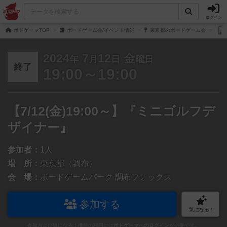
ログイン
ボドゲーマTOP
ボードゲーム会/イベント情報
東京都のボードゲーム会
2024
7
12
金
年
月
日
曜日
終了
19:00～19:00
【7/12(金)19:00～】『ミニゴルフデ
ザイナー』
参加者：
1人
場 所：
東京都（調布）
会 場：
ボードゲームパーク 調布フォックス
参加する
気になる！
参加および気になる！機能の利用には
ボドゲーマへのログイン
が必要です。