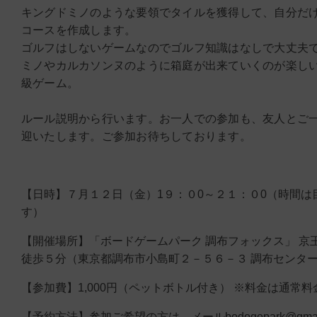
キングドミノのような要領でタイルを獲得して、自分だ
コースを作成します。
ゴルフはしないゲームなのでゴルフ知識はなしで大丈夫
ミノやカルカソンヌのように箱庭が出来ていくのが楽し
級ゲーム。
ルール説明から行います。お一人での参加も、友人とご
迎いたします。ご参加お待ちしております。
【日時】７月１２日（金）1９：０0～２１：０0（時間は
す）
【開催場所】「ボードゲームパーク 調布フォックス」 京
徒歩５分（東京都調布市小島町２－５６－３ 調布センター
【参加費】1,000円（ペットボトル付き） ※料金は通常
【予約方法】参加ご希望の方は、メールbodogepark@gmail