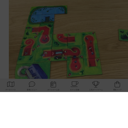
閉じる
Copyright (c)
ボードゲームのプレイ履歴を記録し
【ボドゲーマ】ボードゲームの総合情報サイト
て、
All rights reserved.
自分のデータを管理しませんか？