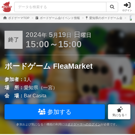
ログイン
ボドゲーマTOP
ボードゲーム会/イベント情報
愛知県のボードゲーム会
2024
5
19
日
年
月
日
曜日
終了
15:00～15:00
ボードゲーム FleaMarket
参加者：
1人
場 所：
愛知県（一宮）
会 場：
Bar Casita
参加する
気になる！
参加および気になる！機能の利用には
ボドゲーマへのログイン
が必要です。