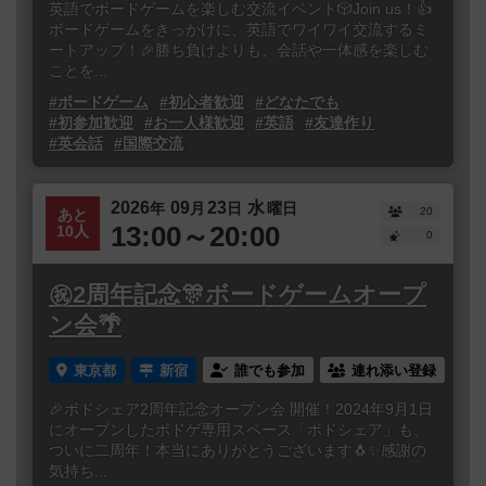
英語でボードゲームを楽しむ交流イベント🎲Join us！👍
ボードゲームをきっかけに、英語でワイワイ交流するミ
ートアップ！🎉勝ち負けよりも、会話や一体感を楽しむ
ことを...
#ボードゲーム
#初心者歓迎
#どなたでも
#初参加歓迎
#お一人様歓迎
#英語
#友達作り
#英会話
#国際交流
2026
09
23
水
年
月
日
曜日
20
あと
13:00～20:00
10人
0
㊗️2周年記念🎊ボードゲームオープ
ン会🌴
東京都
新宿
誰でも参加
連れ添い登録
🎉ボドシェア2周年記念オープン会 開催！2024年9月1日
にオープンしたボドゲ専用スペース「ボドシェア」も、
ついに二周年！本当にありがとうございます🐧✨感謝の
気持ち...