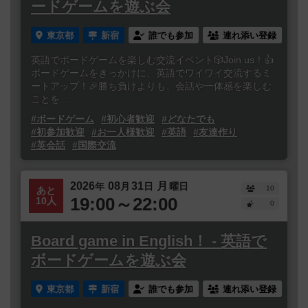
ードゲームを遊ぶ会
東京都
新宿
誰でも参加
連れ添い登録
英語でボードゲームを楽しむ交流イベント🎲Join us！👍
ボードゲームをきっかけに、英語でワイワイ交流するミ
ートアップ！🎉勝ち負けよりも、会話や一体感を楽しむ
ことを...
#ボードゲーム
#初心者歓迎
#どなたでも
#初参加歓迎
#お一人様歓迎
#英語
#友達作り
#英会話
#国際交流
2026
08
31
月
年
月
日
曜日
10
あと
19:00～22:00
10人
0
Board game in English！ - 英語で
ボードゲームを遊ぶ会
東京都
新宿
誰でも参加
連れ添い登録