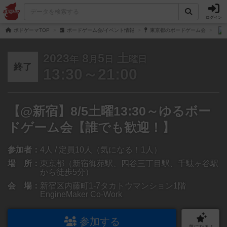
ログイン
ボドゲーマTOP
ボードゲーム会/イベント情報
東京都のボードゲーム会
2023
8
5
土
年
月
日
曜日
終了
13:30～21:00
【@新宿】8/5土曜13:30～ゆるボー
ドゲーム会【誰でも歓迎！】
参加者：
4人 / 定員10人（気になる！1人）
場 所：
東京都（新宿御苑駅、四谷三丁目駅、千駄ヶ谷駅
から徒歩5分）
会 場：
新宿区内藤町1-7タカトウマンション1階
EngineMaker Co-Work
参加する
気になる！