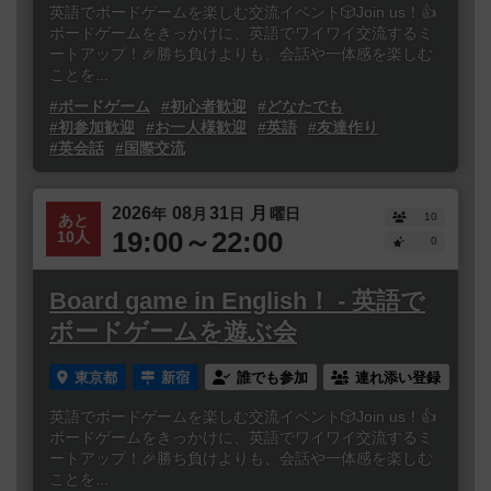
英語でボードゲームを楽しむ交流イベント🎲Join us！👍
ボードゲームをきっかけに、英語でワイワイ交流するミ
ートアップ！🎉勝ち負けよりも、会話や一体感を楽しむ
ことを...
#ボードゲーム
#初心者歓迎
#どなたでも
#初参加歓迎
#お一人様歓迎
#英語
#友達作り
#英会話
#国際交流
2026
08
31
月
年
月
日
曜日
10
あと
19:00～22:00
10人
0
Board game in English！ - 英語で
ボードゲームを遊ぶ会
東京都
新宿
誰でも参加
連れ添い登録
英語でボードゲームを楽しむ交流イベント🎲Join us！👍
ボードゲームをきっかけに、英語でワイワイ交流するミ
ートアップ！🎉勝ち負けよりも、会話や一体感を楽しむ
ことを...