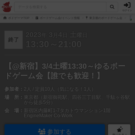
ログイン
ボドゲーマTOP
ボードゲーム会/イベント情報
東京都のボードゲーム会
2023
3
4
土
年
月
日
曜日
終了
13:30～21:00
【@新宿】3/4土曜13:30～ゆるボー
ドゲーム会【誰でも歓迎！】
参加者：
2人 / 定員10人（気になる！1人）
場 所：
東京都（新宿御苑駅、四谷三丁目駅、千駄ヶ谷駅
から徒歩5分）
会 場：
新宿区内藤町1-7タカトウマンション1階
EngineMaker Co-Work
参加する
気になる！