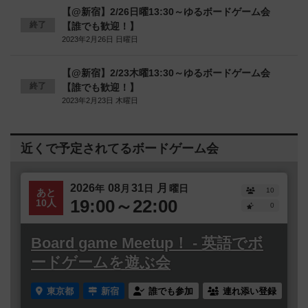
【@新宿】2/26日曜13:30～ゆるボードゲーム会
終了
【誰でも歓迎！】
2023年2月26日 日曜日
【@新宿】2/23木曜13:30～ゆるボードゲーム会
終了
【誰でも歓迎！】
2023年2月23日 木曜日
近くで予定されてるボードゲーム会
2026
08
31
月
年
月
日
曜日
10
あと
19:00～22:00
10人
0
Board game Meetup！ - 英語でボ
ードゲームを遊ぶ会
東京都
新宿
誰でも参加
連れ添い登録