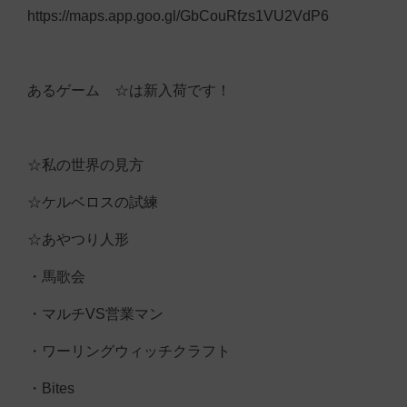
https://maps.app.goo.gl/GbCouRfzs1VU2VdP6
あるゲーム ☆は新入荷です！
☆私の世界の見方
☆ケルベロスの試練
☆あやつり人形
・馬歌会
・マルチVS営業マン
・ワーリングウィッチクラフト
・Bites