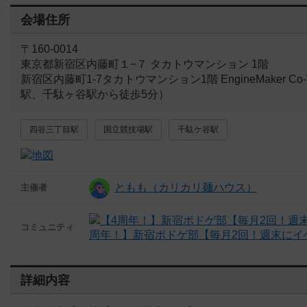
会場住所
〒160-0014
東京都新宿区内藤町１−７ タカトウマンション 1階
新宿区内藤町1-7タカトウマンション1階 EngineMaker 
駅、千駄ヶ谷駅から徒歩5分）
四谷三丁目駅
国立競技場駅
千駄ケ谷駅
ともも（カリカリ麺ハウス）
主催者
コミュニティ
周年！】新宿ボドゲ部【毎月2回！週末にイ
詳細内容