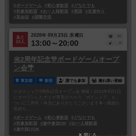
#ボードゲーム
#初心者歓迎
#どなたでも
#初参加歓迎
#お一人様歓迎
#英語
#友達作り
#英会話
#国際交流
2026
09
23
水
年
月
日
曜日
20
あと
13:00～20:00
10人
0
㊗️2周年記念🎊ボードゲームオープ
ン会🌴
東京都
新宿
誰でも参加
連れ添い登録
🎉ボドシェア2周年記念オープン会 開催！2024年9月1日
にオープンしたボドゲ専用スペース「ボドシェア」も、
ついに二周年！本当にありがとうございます🐧✨感謝の
気持ち...
#ボードゲーム
#初心者歓迎
#どなたでも
#初参加歓迎
#途中参加OK
#お一人様歓迎
#途中抜けOK
閉じる