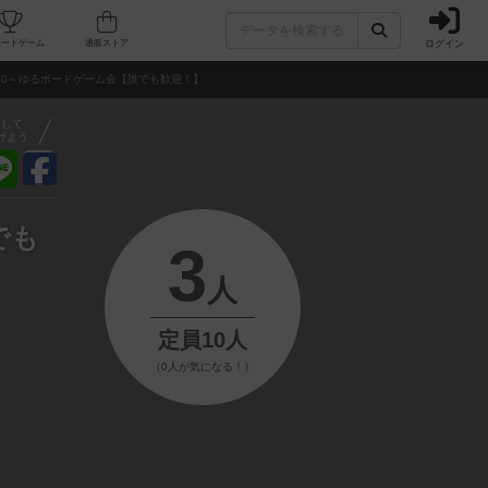
ログイン
フェ/店舗
人気ボードゲーム
通販ストア
3:30～ゆるボードゲーム会【誰でも歓迎！】
アして
げよう
でも
3
人
定員10人
（0人が気になる！）