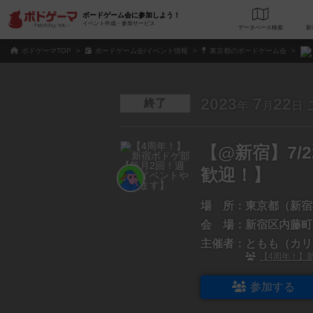
ボードゲーム会に参加しよう！
イベント作成・参加サービス
データベース
検
ボドゲーマTOP
ボードゲーム会/イベント情報
東京都のボードゲーム会
2023
7
22
終了
年
月
日
【@新宿】7/
歓迎！】
場 所：
東京都（新宿
会 場：
新宿区内藤町1-
主催者：
ともも（カリ
【4周年！】
参加する