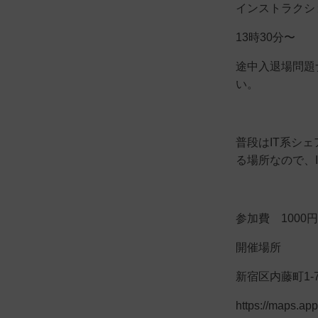
インストラクシ
13時30分〜
途中入退場問題
い。
普段はIT系シ
る場所なので、
参加費 1000
開催場所
新宿区内藤町1-7 
https://maps.a