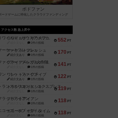
ボドファン
ボードゲームに特化したクラウドファンディング
アクセス数 急上昇中
リワイルド：サウスアメリカ
552
PT
紹介文なし
2件の投稿
マーケットフレッシュ
170
PT
紹介文あり
1件の投稿
ファイアー・ブルズ / 火牛陣
141
PT
紹介文なし
1件の投稿
ワン・トゥ・ファイブ
122
PT
紹介文あり
1件の投稿
トランスオリエント・エクスプレス
119
PT
紹介文なし
1件の投稿
フラットアイアン
118
PT
紹介文なし
2件の投稿
エコーズ・オブ・タイム
118
PT
紹介文なし
8件の投稿