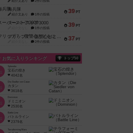
紹介文あり
2件の投稿
海兵隊
39
PT
紹介文あり
1件の投稿
スーパーストア3000
39
PT
紹介文なし
1件の投稿
フリップ７：復讐心とともに
37
PT
紹介文なし
2件の投稿
お気に入りランキング
トップ50
Splendor
宝石の煌き
位
4042名
Die Siedler von Catan
カタン
位
3618名
Dominion
ドミニオン
位
2530名
Battle Line
バトルライン
位
2379名
Terraforming Mars