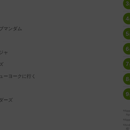
3
4
ブマンダム
5
6
ジャ
7
ズ
ューヨークに行く
8
9
ダーズ
※A
Ap
※Ap
※A
標