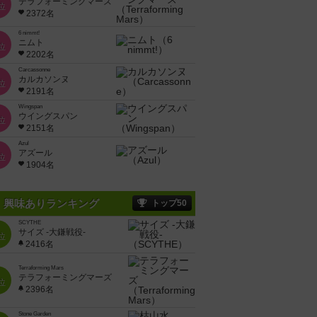
テラフォーミングマーズ
位
2372名
6 nimmt!
ニムト
位
2202名
Carcassonne
カルカソンヌ
位
2191名
Wingspan
ウイングスパン
位
2151名
Azul
アズール
位
1904名
興味ありランキング
トップ50
SCYTHE
サイズ -大鎌戦役-
位
2416名
Terraforming Mars
テラフォーミングマーズ
位
2396名
Stone Garden