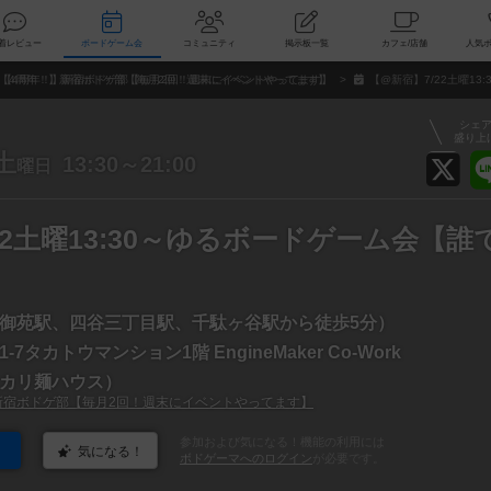
索
新着レビュー
ボードゲーム会
コミュニティ
掲示板一覧
カ
【4周年！】新宿ボドゲ部【毎月2回！週末にイベントやってます】
【@新宿】7/22土曜1
シェ
盛り上
土
13:30～21:00
曜日
22土曜13:30～ゆるボードゲーム会【誰
御苑駅、四谷三丁目駅、千駄ヶ谷駅から徒歩5分）
7タカトウマンション1階 EngineMaker Co-Work
カリ麺ハウス）
新宿ボドゲ部【毎月2回！週末にイベントやってます】
参加および気になる！機能の利用には
気になる！
ボドゲーマへのログイン
が必要です。