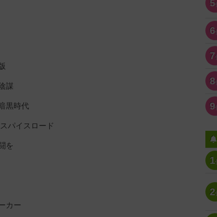
5
6
7
版
8
陰謀
9
暗黒時代
:スパイスロード
闘を
1
2
ーカー