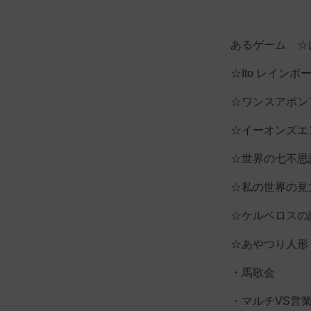
あるゲーム ☆
☆Ito レインボ
☆ワンスアポン
☆イーオンズエ
☆世界の七不思
☆私の世界の見
☆ケルベロスの
☆あやつり人形
・馬歌会
・マルチVS営