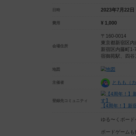
2023年7月22
日時
¥ 1,000
費用
〒160-0014
東京都新宿区内藤
会場住所
新宿区内藤町1-7タ
宿御苑駅、四谷
地図
ともも（
主催者
登録先
コミュニティ
【4周年！】新
ゆる〜くボード
ボードゲームも