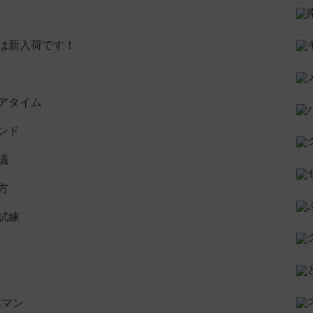
は新入荷です！
ー
アタイム
ンド
議
方
試練
業マン