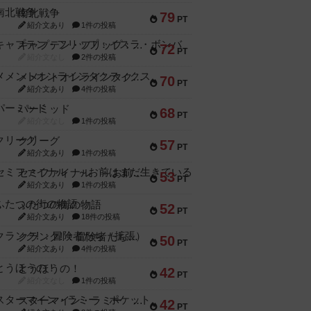
南北戦争
79
PT
紹介文あり
1件の投稿
キャプテン・フリップ：イスラ・ボンバ
72
PT
紹介文なし
2件の投稿
メメントオンラインタクティクス
70
PT
紹介文あり
4件の投稿
パーミッド
68
PT
紹介文なし
1件の投稿
クリーグ
57
PT
紹介文あり
1件の投稿
セミファイナル ～お前はまだ生きている～
53
PT
紹介文あり
1件の投稿
ふたつの街の物語
52
PT
紹介文あり
18件の投稿
クランク! ：冒険者たち（拡張）
50
PT
紹介文あり
4件の投稿
とうほうの！
42
PT
紹介文なし
1件の投稿
スターマイン・ラミー ポケット
42
PT