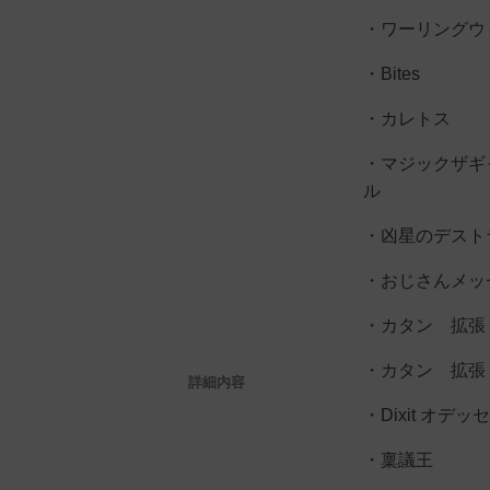
・ワーリングウ
・Bites
・カレトス
・マジックザギ
ル
・凶星のデスト
・おじさんメッ
・カタン 拡張
・カタン 拡張
詳細内容
・Dixit オデッ
・稟議王