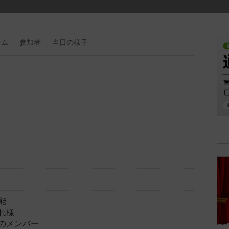
ーム
参加者
当日の
様子
能
れ様
のメンバー