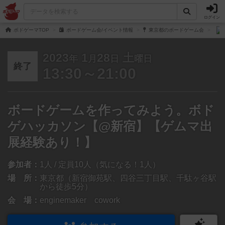
ログイン
ボドゲーマTOP
ボードゲーム会/イベント情報
東京都のボードゲーム会
2023
1
28
土
年
月
日
曜日
終了
13:30～21:00
ボードゲームを作ってみよう。ボド
ゲハッカソン【@新宿】【ゲムマ出
展経験あり！】
参加者：
1人 / 定員10人（気になる！1人）
場 所：
東京都（新宿御苑駅、四谷三丁目駅、千駄ヶ谷駅
から徒歩5分）
会 場：
enginemaker cowork