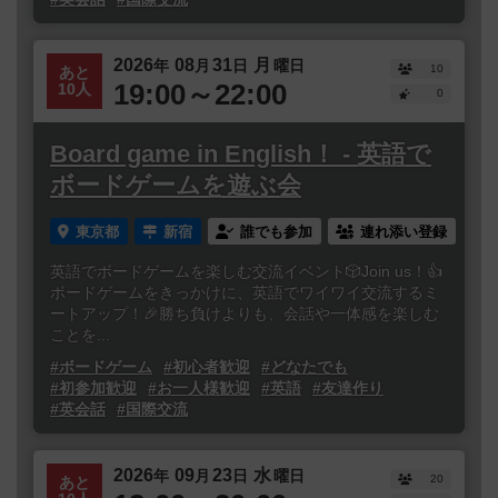
2026
08
31
月
年
月
日
曜日
10
あと
19:00～22:00
10人
0
Board game in English！ - 英語で
ボードゲームを遊ぶ会
東京都
新宿
誰でも参加
連れ添い登録
英語でボードゲームを楽しむ交流イベント🎲Join us！👍
ボードゲームをきっかけに、英語でワイワイ交流するミ
ートアップ！🎉勝ち負けよりも、会話や一体感を楽しむ
ことを...
#ボードゲーム
#初心者歓迎
#どなたでも
#初参加歓迎
#お一人様歓迎
#英語
#友達作り
#英会話
#国際交流
2026
09
23
水
年
月
日
曜日
20
あと