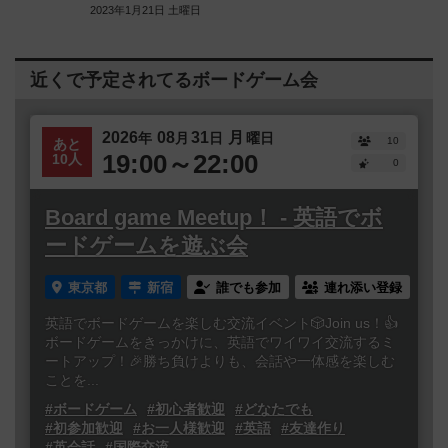
2023年1月21日 土曜日
近くで予定されてるボードゲーム会
2026
08
31
月
年
月
日
曜日
10
あと
19:00～22:00
10人
0
Board game Meetup！ - 英語でボ
ードゲームを遊ぶ会
東京都
新宿
誰でも参加
連れ添い登録
英語でボードゲームを楽しむ交流イベント🎲Join us！👍
ボードゲームをきっかけに、英語でワイワイ交流するミ
ートアップ！🎉勝ち負けよりも、会話や一体感を楽しむ
ことを...
#ボードゲーム
#初心者歓迎
#どなたでも
#初参加歓迎
#お一人様歓迎
#英語
#友達作り
#英会話
#国際交流