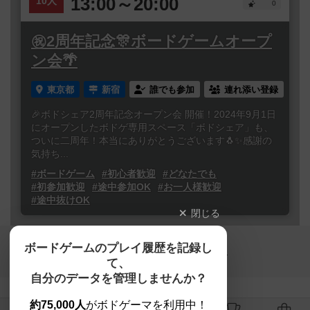
13:00～20:00
10人
0
㊗️2周年記念🎊ボードゲームオープ
ン会🌴
東京都
新宿
誰でも参加
連れ添い登録
🎉ボドシェア2周年記念オープン会 開催！2024年9月1日
にオープンしたボドゲ専用スペース「ボドシェア」も、
ついに二周年！本当にありがとうございます🐧✨感謝の
気持ち...
#ボードゲーム
#初心者歓迎
#どなたでも
#初参加歓迎
#途中参加OK
#お一人様歓迎
#途中抜けOK
閉じる
Copyright (c)
ボードゲームのプレイ履歴を記録し
【ボドゲーマ】ボードゲームの総合情報サイト
て、
All rights reserved.
自分のデータを管理しませんか？
約75,000人
がボドゲーマを利用中！