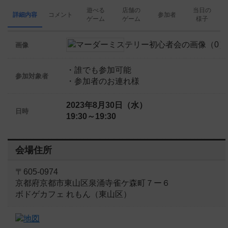
遊べる
店舗の
当日の
詳細内容
コメント
参加者
ゲーム
ゲーム
様子
画像
・誰でも参加可能
参加対象者
・参加者のお連れ様
2023年8月30日（水）
日時
19:30～19:30
会場住所
〒605-0974
京都府京都市東山区泉涌寺雀ケ森町７ー６
ボドゲカフェ れもん（東山区）