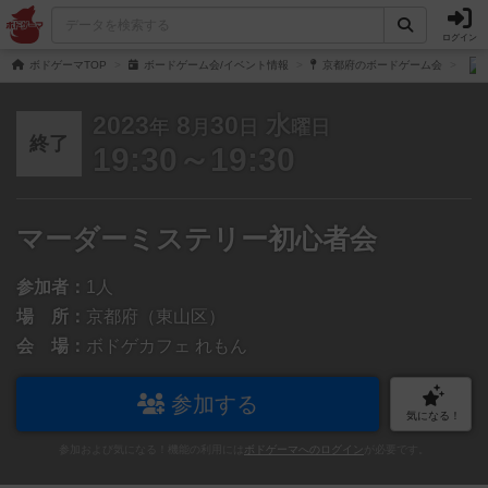
ログイン
ボドゲーマTOP
ボードゲーム会/イベント情報
京都府のボードゲーム会
2023
8
30
水
年
月
日
曜日
終了
19:30～19:30
マーダーミステリー初心者会
参加者：
1人
場 所：
京都府（東山区）
会 場：
ボドゲカフェ れもん
参加する
気になる！
参加および気になる！機能の利用には
ボドゲーマへのログイン
が必要です。