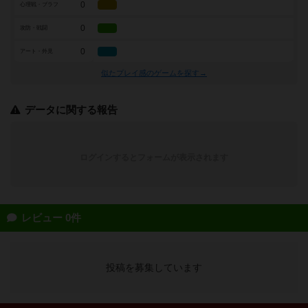
0
心理戦・ブラフ
0
攻防・戦闘
0
アート・外見
似たプレイ感のゲームを探す→
データに関する報告
ログインするとフォームが表示されます
レビュー 0件
投稿を募集しています