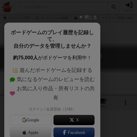
ログイン
閉じる
ボドゲーマTOP
ボードゲームの検索
[ミニシリーズ] ケイヴァー 洞窟の煌めき
ボードゲームのプレイ履歴を記録し
て、
自分のデータを管理しませんか？
ケイヴァー 洞窟の煌めき
約75,000人
がボドゲーマを利用中！
The Cavers
遊んだボードゲームを記録する
気になるゲームのレビューを読む
お気に入り作品・所有リストの共
有
1
9
トップ
画像
動画
レビュー
カフェ
ログイン / 会員登録（10秒）
Google
X
Apple
ご協力ください
Facebook