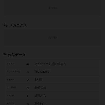
未登録
メカニクス
未登録
作品データ
ケイヴァー 洞窟の煌めき
タイトル
The Cavers
原題・英題表記
4人用
参加人数
90分前後
プレイ時間
15歳から
対象年齢
2024年～
発売時期