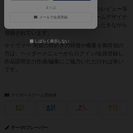
または
当サイトに掲載されている作品説明文やレビュー等
の情報は、ボドゲーマ運営事務局・ゲームデザイナ
メールで会員登録
ーご本人様・有志の皆様にご協力をいただきながら
登録されています。
しばらく表示しない
ケイヴァー 洞窟の煌めきの特徴や概要を御存知の
方は、ヘッダーメニューからログイン/会員登録し
作品説明文の作成/編集にご協力いただければ幸い
です。
マイボードゲーム登録者
11
12
1
17
興味あり
経験あり
お気に入り
持ってる
テーマ/フレーバー