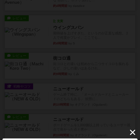
な 目的で、ボドゲ慣れし...
約4時間前
by daisdice
レビュー
充実
ウイングスパン
期待値を上げすぎた、というのが正直な感想。２
人で何度かプレイ。ここでも...
約4時間前
by S
レビュー
街コロ通
街コロとの違いは初めから二つサイコロを振れる
など、少しの違いはあるけれ...
約9時間前
by くみ
戦略やコツ
ニューオールド
ゲーム終了時に、「オールドカードとニューカー
ドのどちらもある」 状態に...
約10時間前
by オグランド（Oguland）
レビュー
ニューオールド
ボードゲームを1,000個以上持っているユーザー視
点で良かった点と悪か...
約10時間前
by オグランド（Oguland）