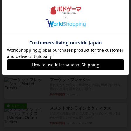
レビュー
デクリプト
プレイ感がしっかりしてるから、超ボードゲーム
やったなって感じ。パーティ...
約11時間前
by ヒロ(新！ボードゲーム家族)
レビュー
充実
アルナックの失われし遺跡
アナログ対人プレイ数回。クニツィア先生の名作
「エルドラドを探して」にあ...
約13時間前
by おーちゃん
ルール/インスト
画像付き
充実
マーケットフレッシュ
目的あなたの店先に農産物の木箱を戦略的に積み
重ねて在庫を最大化し、競合...
約18時間前
by jurong
レビュー
メメントオンラインタクティクス
どんどん物量が増えて大変になっていく押し付け
合いが楽しいゲーム盛り上が...
約18時間前
by nekomanma222