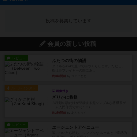
投稿を募集しています
会員の新しい投稿
レビュー
ふたつの街の物語
タイルを4×4で並べて街づくりします。ただし、
街は各プレイヤーの間にあ...
約3時間前
by ジェイとと
ルール/インスト
画像付き
ざりかに将棋
３種類の駒だけが登場する超シンプルな将棋系ゲ
ーム入門作品です♪(＾＾)...
約3時間前
by あんちっく
レビュー
エージェントアベニュー
追いついたら勝ち。シンプルな ルールとで直感的