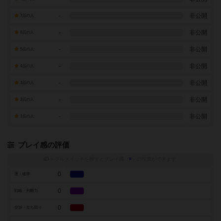
-
非公開
7点の人
-
非公開
6点の人
-
非公開
5点の人
-
非公開
4点の人
-
非公開
3点の人
-
非公開
2点の人
-
非公開
1点の人
プレイ感の評価
トグルスイッチを押すとプレイ感（
※
）の投票ができます
0
運・確率
0
戦略・判断力
0
交渉・立ち回り