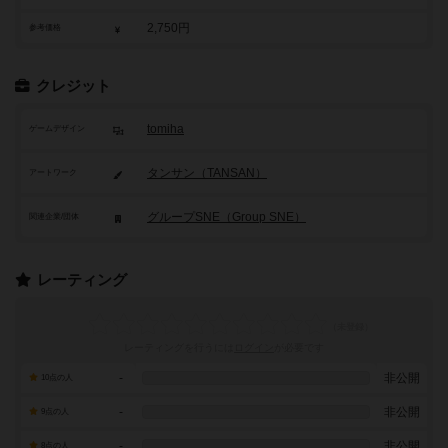
2,750円
参考価格
クレジット
tomiha
ゲームデザイン
タンサン（TANSAN）
アートワーク
グループSNE（Group SNE）
関連企業/団体
レーティング
レーティングを行うには
ログイン
が必要です
-
非公開
10点の人
-
非公開
9点の人
-
非公開
8点の人