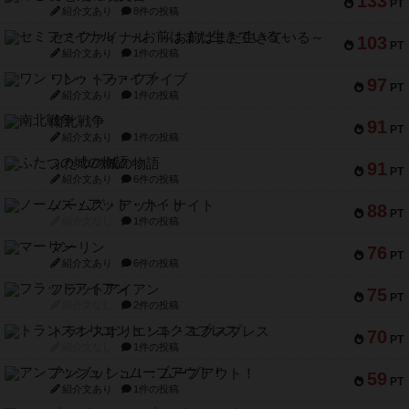
133
PT
紹介文あり
8件の投稿
セミファイナル ～お前はまだ生きている～
103
PT
紹介文あり
1件の投稿
ワン・トゥ・ファイブ
97
PT
紹介文あり
1件の投稿
南北戦争
91
PT
紹介文あり
1件の投稿
ふたつの城の物語
91
PT
紹介文あり
6件の投稿
ノームズ・アット・ナイト
88
PT
紹介文なし
1件の投稿
マーリン
76
PT
紹介文あり
6件の投稿
フラットアイアン
75
PT
紹介文なし
2件の投稿
トランスオリエント・エクスプレス
70
PT
紹介文なし
1件の投稿
アンブッシュ！：ムーブアウト！
59
PT
紹介文あり
1件の投稿