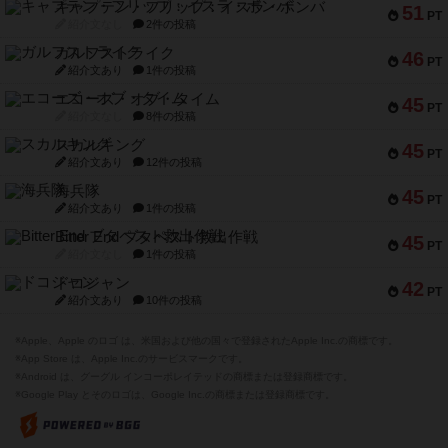
キャプテン・フリップ：イスラ・ボンバ
51
PT
紹介文なし
2件の投稿
ガルフストライク
46
PT
紹介文あり
1件の投稿
エコーズ・オブ・タイム
45
PT
紹介文なし
8件の投稿
スカルキング
45
PT
紹介文あり
12件の投稿
海兵隊
45
PT
紹介文あり
1件の投稿
Bitter End ブタペスト救出作戦
45
PT
紹介文なし
1件の投稿
ドコジャン
42
PT
紹介文あり
10件の投稿
※Apple、Apple のロゴ は、米国および他の国々で登録されたApple Inc.の商標です。
※App Store は、Apple Inc.のサービスマークです。
※Android は、グーグル インコーポレイテッドの商標または登録商標です。
※Google Play とそのロゴは、Google Inc.の商標または登録商標です。