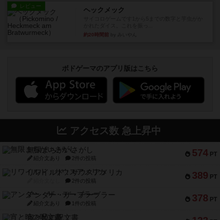
レビュー
ヘックメック
サイコロゲームです1から5までの数字と芋虫がか
かれたダイス。これを振っ...
約20時間前
by みいやん
ボドゲーマのアプリ版はこちら
アクセス数 急上昇中
無限まちがいさがし
574
PT
紹介文あり
2件の投稿
リワイルド：サウスアメリカ
389
PT
紹介文なし
2件の投稿
アンダー・ザ・テーブラー
378
PT
紹介文あり
1件の投稿
宵と暁の呪文書