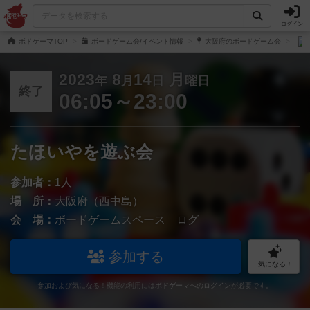
ログイン
ボドゲーマTOP
ボードゲーム会/イベント情報
大阪府のボードゲーム会
2023
8
14
月
年
月
日
曜日
終了
06:05～23:00
たほいやを遊ぶ会
参加者：
1人
場 所：
大阪府（西中島）
会 場：
ボードゲームスペース ログ
参加する
気になる！
参加および気になる！機能の利用には
ボドゲーマへのログイン
が必要です。