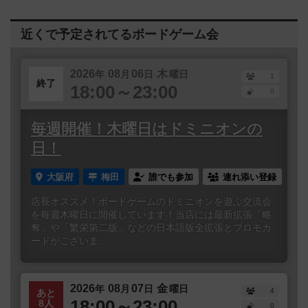
近くで予定されてるボードゲーム会
2026
08
06
木
年
月
日
曜日
1
終了
18:00～23:00
0
毎週開催！木曜日はドミニオンの
日！
大阪府
梅田
誰でも参加
連れ添い登録
店長オススメ！ボードゲームのドミニオンを遊ぶ交流会
を毎週木曜日に開催しています！当店には最新拡張「略
奪」や「繁栄第二版」などの日本語版全拡張とプロモカ
ードがございま...
2026
08
07
金
年
月
日
曜日
4
あと
18:00～23:00
8人
0