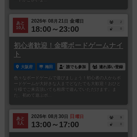
2026
08
21
金
年
月
日
曜日
2
あと
18:00～23:00
10人
0
初心者歓迎！金曜ボードゲームナイ
ト
大阪府
梅田
誰でも参加
連れ添い登録
色々なボードゲームで遊びましょう！初心者の人からボ
ードゲームが大好きな人までどなたでも大歓迎！おひと
り様でご来店頂いても相席で遊んでいただけます。ま
た、初めて遊ぶボ...
2026
08
30
日
年
月
日
曜日
9
あと
13:00～17:00
3人
0