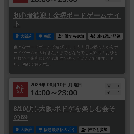
初心者歓迎！金曜ボードゲームナイ
ト
大阪府
梅田
誰でも参加
連れ添い登録
色々なボードゲームで遊びましょう！初心者の人からボ
ードゲームが大好きな人までどなたでも大歓迎！おひと
り様でご来店頂いても相席で遊んでいただけます。ま
た、初めて遊ぶボ...
2026
08
10
月
年
月
日
曜日
5
あと
14:00～23:00
5人
0
8/10(月)-大阪-ボドゲを楽しむ会そ
の69
大阪府
阪急淡路駅の近く
誰でも参加