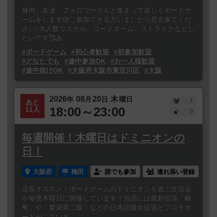
身内、友達、フォロワーさんと集まって楽しくボードゲ
ームをします🎲ご参加できる方いましたら是非来てくだ
さい♪大人数でスカル、コードネーム、ストライクなどし
たいです🥰あ...
#ボードゲーム
#初心者歓迎
#初参加歓迎
#どなたでも
#途中参加OK
#お一人様歓迎
#途中抜けOK
#大阪府大阪市東淀川区
#大阪
2026
08
20
木
年
月
日
曜日
1
あと
18:00～23:00
11人
0
毎週開催！木曜日はドミニオンの
日！
大阪府
梅田
誰でも参加
連れ添い登録
店長オススメ！ボードゲームのドミニオンを遊ぶ交流会
を毎週木曜日に開催しています！当店には最新拡張「略
奪」や「繁栄第二版」などの日本語版全拡張とプロモカ
ードがございま...