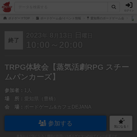
ログイン
ボドゲーマTOP
ボードゲーム会/イベント情報
愛知県のボードゲーム会
2023
8
13
日
年
月
日
曜日
終了
10:00～20:00
TRPG体験会【蒸気活劇RPG スチー
ムパンカーズ】
参加者：
1人
場 所：
愛知県（豊橋）
会 場：
ボードゲーム&カフェDEJANA
参加する
気になる！
参加および気になる！機能の利用には
ボドゲーマへのログイン
が必要です。