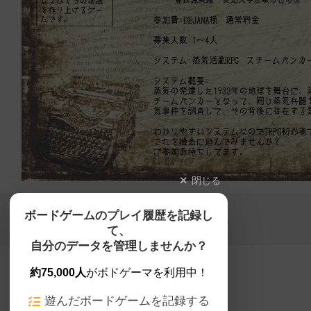
閉じる
Copyright (c)
ボードゲームのプレイ履歴を記録し
【ボドゲーマ】ボードゲームの総合情報サイト
て、
All rights reserved.
自分のデータを管理しませんか？
約75,000人
がボドゲーマを利用中！
遊んだボードゲームを記録する