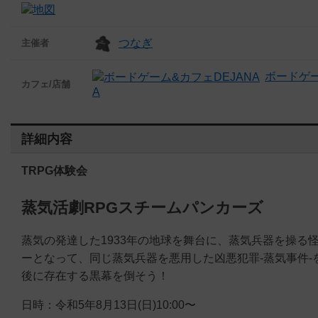
つなぎ
主催者
ボードゲー
カフェ/店舗
A
詳細内容
TRPG体験会
蒸気活劇RPGスチームパンカーズ
蒸気の発達した1933年の地球を舞台に、蒸気兵器を操る
ーとなって、同じ蒸気兵器を悪用した凶悪犯罪-蒸気事件-
後に存在する黒幕を倒そう！
日時：令和5年8月13日(日)10:00〜