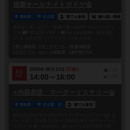
放題オールナイトボドゲ会
愛知県
名古屋
誰でも参加
連れ添い登録
夜中から楽しもう！！駄菓子食べ放題オールナイトボド
ゲ会 ❶時間:22時～5時 ❷料金:(税込価格) 飲み放題
A➪３,３００円 （ソフトドリンク飲み放題...
#初心者歓迎
#ボードゲーム
#初参加歓迎
#どなたでも
#お一人様歓迎
#途中抜けOK
2026
08
23
日
年
月
日
曜日
1
あと
14:00～16:00
3人
0
※内容必読 マーダーミステリー会
愛知県
名古屋 栄
誰でも参加
8/23(日)は1グループ限定の【マーダーミステリー会】を
行います！ 大人気【グループSNE】様の小箱マーダーミ
ステリーが遊べる会です。遊ぶゲームは当日当店で販