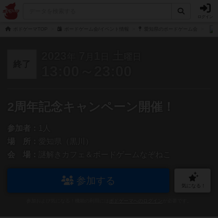
ログイン
ボドゲーマTOP
ボードゲーム会/イベント情報
愛知県のボードゲーム会
2023
7
1
土
年
月
日
曜日
終了
13:00～23:00
2周年記念キャンペーン開催！
参加者：
1人
場 所：
愛知県（黒川）
会 場：
謎解きカフェ＆ボードゲームなぞねこ
参加する
気になる！
参加および気になる！機能の利用には
ボドゲーマへのログイン
が必要です。