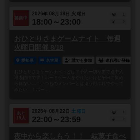
2026
08
18
火
年
月
日
曜日
1
募集中
18:00～23:00
0
おひとりさまゲームナイト 毎週
火曜日開催 8/18
愛知県
名古屋
誰でも参加
連れ添い登録
おひとりさまゲームナイトとは？予約一切不要で途中入
退場自由です！ボードゲームをやりたいけど平日に集め
られない…！いつものメンバーとは違う顔ぶれでやって
みたい…！ボー...
2026
08
22
土
年
月
日
曜日
1
あと
22:00～23:59
19人
0
夜中から楽しもう！！ 駄菓子食べ