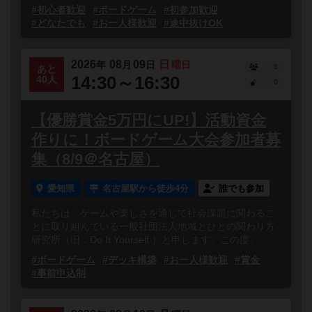
#初心者歓迎
#ボードゲーム
#初参加歓迎
#どなたでも
#お一人様歓迎
#途中抜けOK
2026
08
09
日
年
月
日
曜日
5
あと
14:30～16:30
40人
0
【優勝賞金5万円にUP!】活動資金
作りに！ボードゲーム大会参加者募
集（8/9＠名古屋）
愛知県
名古屋駅から徒歩4分
誰でも参加
私たちは、ゲームや楽しさを通じて社会課題に関わるこ
とに取り組んでいる一般社団法人地域とひとの関わり方
研究所（旧：Do It Yourself ）と申します。この度、...
#ボードゲーム
#デッキ構築
#お一人様歓迎
#賞金
#事前申込制