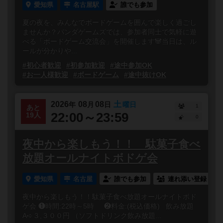
愛知県
名古屋駅
誰でも参加
夏の夜を、みんなでボードゲームを囲んで楽しく過ごし
ませんか？パンダゲームズでは、参加者同士で気軽に遊
べる「ボードゲーム交流会」を開催します🐼当日は、ル
ールが分かりや...
#初心者歓迎
#初参加歓迎
#途中参加OK
#お一人様歓迎
#ボードゲーム
#途中抜けOK
2026
08
08
土
年
月
日
曜日
1
あと
22:00～23:59
19人
0
夜中から楽しもう！！ 駄菓子食べ
放題オールナイトボドゲ会
愛知県
名古屋
誰でも参加
連れ添い登録
夜中から楽しもう！！駄菓子食べ放題オールナイトボド
ゲ会 ❶時間:22時～5時 ❷料金:(税込価格) 飲み放題
A➪３,３００円 （ソフトドリンク飲み放題...