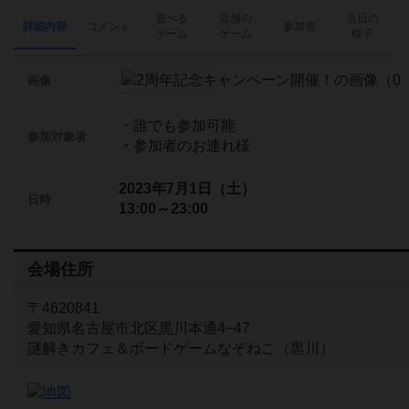
遊べる
店舗の
当日の
詳細内容
コメント
参加者
ゲーム
ゲーム
様子
画像
・誰でも参加可能
参加対象者
・参加者のお連れ様
2023年7月1日（土）
日時
13:00～23:00
会場住所
〒4620841
愛知県名古屋市北区黒川本通4−47
謎解きカフェ＆ボードゲームなぞねこ（黒川）