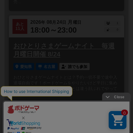
売...
2026
08
24
月
年
月
日
曜日
1
あと
18:00～23:00
11人
0
おひとりさまゲームナイト 毎週
月曜日開催 8/24
愛知県
名古屋
誰でも参加
おひとりさまゲームナイトとは？予約一切不要で途中入
退場自由です！ボードゲームをやりたいけど平日に集め
られない…！いつものメンバーとは違う顔ぶれでやって
みたい…！ボー...
閉じる
Copyright (c)
ボードゲームのプレイ履歴を記録し
【ボドゲーマ】ボードゲームの総合情報サイト
て、
All rights reserved.
自分のデータを管理しませんか？