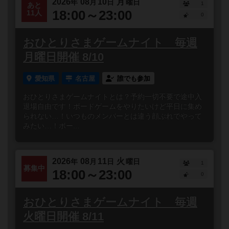
2026
08
10
月
年
月
日
曜日
1
あと
18:00～23:00
11人
0
おひとりさまゲームナイト 毎週
月曜日開催 8/10
愛知県
名古屋
誰でも参加
おひとりさまゲームナイトとは？予約一切不要で途中入
退場自由です！ボードゲームをやりたいけど平日に集め
られない…！いつものメンバーとは違う顔ぶれでやって
みたい…！ボー...
2026
08
11
火
年
月
日
曜日
1
募集中
18:00～23:00
0
おひとりさまゲームナイト 毎週
火曜日開催 8/11