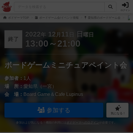
ログイン
ボドゲーマTOP
ボードゲーム会/イベント情報
愛知県のボードゲーム会
2022
12
11
日
年
月
日
曜日
終了
13:00～21:00
ボードゲームミニチュアペイント会
参加者：
1人
場 所：
愛知県（一宮）
会 場：
Board Game＆Cafe Lupinus
参加する
気になる！
参加および気になる！機能の利用には
ボドゲーマへのログイン
が必要です。