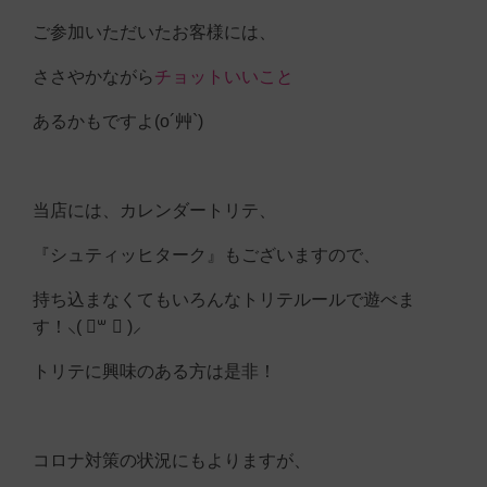
ご参加いただいたお客様には、
ささやかながら
チョットいいこと
あるかもですよ(o´艸`)
当店には、カレンダートリテ、
『シュティッヒターク』もございますので、
持ち込まなくてもいろんなトリテルールで遊べま
す！‪⸜( ॑꒳ ॑ )⸝‬
トリテに興味のある方は是非！
コロナ対策の状況にもよりますが、