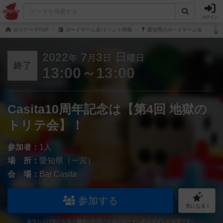
ログイン
ボドゲーマTOP
ボードゲーム会/イベント情報
愛知県のボードゲーム会
2022
7
3
日
年
月
日
曜日
終了
13:00～13:00
Casita10周年記念は【第4回 地獄の
トリテ会】！
参加者：
1人
場 所：
愛知県（一宮）
会 場：
Bar Casita
参加する
気になる！
参加および気になる！機能の利用には
ボドゲーマへのログイン
が必要です。