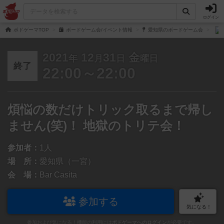
ログイン
ボドゲーマTOP
ボードゲーム会/イベント情報
愛知県のボードゲーム会
2021
12
31
金
年
月
日
曜日
終了
22:00～22:00
煩悩の数だけトリック取るまで帰し
ません(笑)！ 地獄のトリテ会！
参加者：
1人
場 所：
愛知県（一宮）
会 場：
Bar Casita
参加する
気になる！
参加および気になる！機能の利用には
ボドゲーマへのログイン
が必要です。