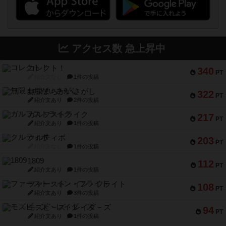
アクセス数 急上昇中
コレクト！
340
PT
紹介文なし
1件の投稿
無限まちがいさがし
322
PT
紹介文あり
2件の投稿
ガルフストライク
217
PT
紹介文あり
1件の投稿
クルティボ
203
PT
紹介文なし
1件の投稿
1809
112
PT
紹介文あり
1件の投稿
ファースト・イン・フライト
108
PT
紹介文あり
3件の投稿
モズビ－ズ・レイダ－ズ
94
PT
紹介文あり
1件の投稿