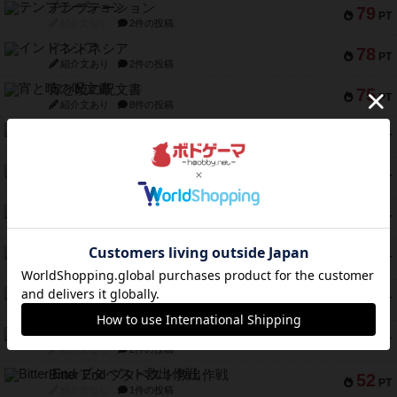
テンプテーション
79
PT
紹介文なし
2件の投稿
インドネシア
78
PT
紹介文あり
2件の投稿
宵と暁の呪文書
75
PT
紹介文あり
8件の投稿
リスボン・トラム 28
73
PT
紹介文あり
9件の投稿
アマナイト
73
PT
紹介文なし
1件の投稿
ブラヴェスト
66
PT
紹介文なし
1件の投稿
スペクタキュラー
60
PT
紹介文なし
1件の投稿
スモールワールド
59
PT
紹介文あり
13件の投稿
ギャンブラー
58
PT
紹介文なし
2件の投稿
Bitter End ブタペスト救出作戦
52
PT
紹介文なし
1件の投稿