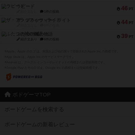
ラピード
46
PT
紹介文なし
1件の投稿
ザ・フラッフィー・ライト
44
PT
紹介文なし
0件の投稿
ふたつの城の物語
39
PT
紹介文あり
6件の投稿
※Apple、Apple のロゴ は、米国および他の国々で登録されたApple Inc.の商標です。
※App Store は、Apple Inc.のサービスマークです。
※Android は、グーグル インコーポレイテッドの商標または登録商標です。
※Google Play とそのロゴは、Google Inc.の商標または登録商標です。
ボドゲーマTOP
ボードゲームを検索する
ボードゲームの新着レビュー