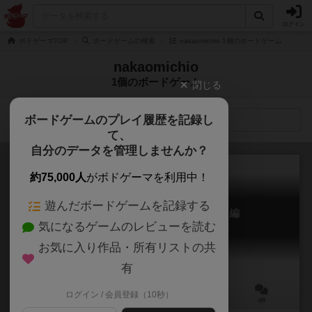
ログイン
ボドゲーマTOP
ボードゲームの検索
nakaomichio 1個のボードゲーム
nakaomichio
1個のボードゲーム
閉じる
ボードゲームのプレイ履歴を記録し
検索メニュー
て、
自分のデータを管理しませんか？
約75,000人
がボドゲーマを利用中！
遊んだボードゲームを記録する
キャット&チョコレート オカルト編
気になるゲームのレビューを読む
Cat & Chocolate: Occult
お気に入り作品・所有リストの共
有
ログイン / 会員登録（10秒）
3～6人
20分前後
15歳～
3件