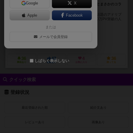
Google
X
人気アドリブカードゲームがオカルト系WEBメディアとまさかのコラ
ボ！！
UFO！ネッシー！超能力！怪奇現象！呪いの人形！ 超話題のアドリブ
Apple
Facebook
カードゲーム「キャット&チョコレート」が、月間5000万PV突破の人
気オカルト系WEBメディア「TOCAN...
または
秋口 ぎぐる（Giguru Akiguchi）
メールで会員登録
nakaomichio
TOCANA
株式会社サイゾー
36
42
4
36
しばらく表示しない
興味あり
経験あり
お気に入り
持ってる
クイック検索
登録状況
最近登録された順
紹介文あり
レビューあり
画像あり