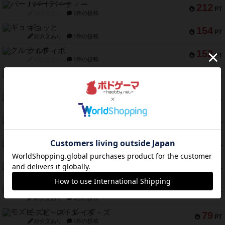
バー！パーティー
212
PT
紹介文なし
1件の投稿
ギョッと
154
PT
紹介文あり
1件の投稿
クルティボ
152
PT
紹介文なし
1件の投稿
ブラヴェスト
140
PT
紹介文なし
1件の投稿
ドブル：ポケットモンスター
122
PT
紹介文あり
4件の投稿
ジャンヌ・ダルク-オルレアン ドロー＆ライト
118
PT
紹介文なし
5件の投稿
ファースト・イン・フライト
94
PT
紹介文あり
3件の投稿
ダイススローン
88
PT
紹介文なし
1件の投稿
ガルフストライク
80
PT
紹介文あり
1件の投稿
モズビ－ズ・レイダ－ズ
79
PT
紹介文あり
1件の投稿