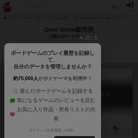
ログイン
ボドゲーマTOP
ボードゲームの検索
Over Drive販売所 1個のボードゲーム
Over Drive販売所
1個のボードゲーム
閉じる
ボードゲームのプレイ履歴を記録し
検索メニュー
て、
自分のデータを管理しませんか？
約75,000人
がボドゲーマを利用中！
遊んだボードゲームを記録する
ミッドガルド年代記 オーバードライブ
気になるゲームのレビューを読む
Midgald Chronicles Over Drive
お気に入り作品・所有リストの共
有
ログイン / 会員登録（10秒）
2～4人
30～50分
10歳～
4件