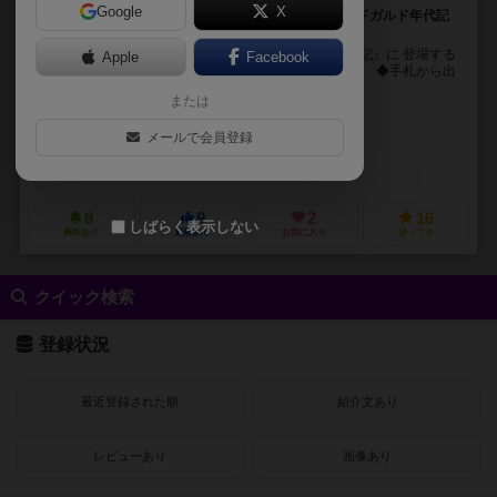
Google
X
魔法原石と命を賭けて、天空闘技場で強制対戦！ミッドガルド年代記
の英雄を召喚し、OVER DRIVEを発動させろ！！
◆オーバードライブは 架空歴史書『ミッドガルド年代記』に 登場する
Apple
Facebook
伝説の英雄同士を戦わせる、 複数対戦型カードゲーム。 ◆手札から出
した英雄の攻撃力を比較する、...
または
企業戦士くまーる（Kigyo Senshi Kumaru）
メールで会員登録
企業戦士くまーる（Kigyo Senshi Kumaru）
Over Drive販売所
8
9
2
16
しばらく表示しない
興味あり
経験あり
お気に入り
持ってる
クイック検索
登録状況
最近登録された順
紹介文あり
レビューあり
画像あり