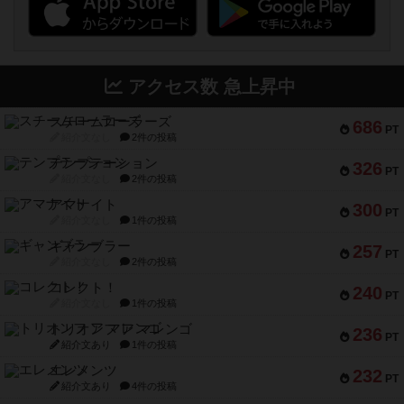
アクセス数 急上昇中
スチームローラーズ
686
PT
紹介文なし
2件の投稿
テンプテーション
326
PT
紹介文なし
2件の投稿
アマナイト
300
PT
紹介文なし
1件の投稿
ギャンブラー
257
PT
紹介文なし
2件の投稿
コレクト！
240
PT
紹介文なし
1件の投稿
トリオンフ ア マレンゴ
236
PT
紹介文あり
1件の投稿
エレメンツ
232
PT
紹介文あり
4件の投稿