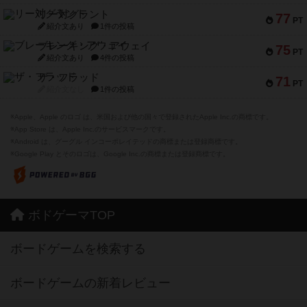
リー対グラント
77
PT
紹介文あり
1件の投稿
ブレーキング・アウェイ
75
PT
紹介文あり
4件の投稿
ザ・フラッド
71
PT
紹介文なし
1件の投稿
※Apple、Apple のロゴ は、米国および他の国々で登録されたApple Inc.の商標です。
※App Store は、Apple Inc.のサービスマークです。
※Android は、グーグル インコーポレイテッドの商標または登録商標です。
※Google Play とそのロゴは、Google Inc.の商標または登録商標です。
ボドゲーマTOP
ボードゲームを検索する
ボードゲームの新着レビュー