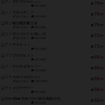
テンプテーション
79
PT
紹介文なし
2件の投稿
インドネシア
78
PT
紹介文あり
2件の投稿
宵と暁の呪文書
75
PT
紹介文あり
8件の投稿
リスボン・トラム 28
73
PT
紹介文あり
9件の投稿
アマナイト
73
PT
紹介文なし
1件の投稿
ブラヴェスト
66
PT
紹介文なし
1件の投稿
スペクタキュラー
60
PT
紹介文なし
1件の投稿
スモールワールド
59
PT
紹介文あり
13件の投稿
ギャンブラー
58
PT
紹介文なし
2件の投稿
Bitter End ブタペスト救出作戦
52
PT
紹介文なし
1件の投稿