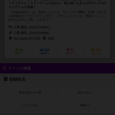
ーティゲーム！メインゲームのほかに、初心者にもあそびやすい3つの
ミニゲームも収録！
『Suggestion !』は、検索エンジンの「サジェスト機能」を用いてあそ
ぶ新感覚のパーティゲームです！ （※サジェストとは、検索エンジンに
語句を入力した際、これまで...
小島 健史（Kent Kojima）
小島 健史（Kent Kojima）
hox jeans BY HOX
HOX
34
164
21
110
興味あり
経験あり
お気に入り
持ってる
クイック検索
登録状況
最近登録された順
紹介文あり
レビューあり
画像あり