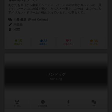
背徳の街へようこそ！
あなたも今日から麻薬王ヘイデン・バーンズの強大なカルテルの一員
です。バーンズに忠誠を誓い、きちんと仕事をこなせば、あなたにも
アメリカン・ドリームが確約されています。仕事もとて...
小島 健史（Kent Kojima）
未登録
HOX
15
22
7
36
興味あり
経験あり
お気に入り
持ってる
サンドッグ
Sun Dog
9～10人
240分前後
ー
0件