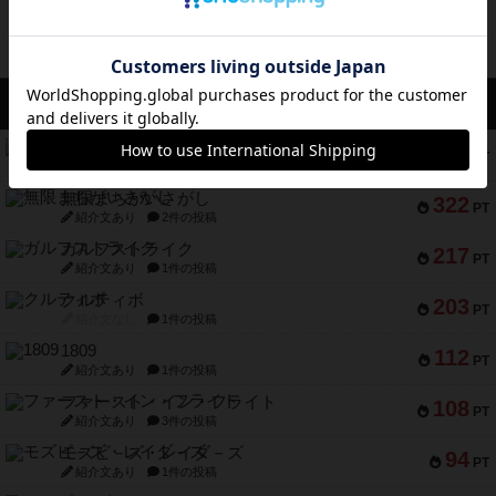
アクセス数 急上昇中
コレクト！
340
PT
紹介文なし
1件の投稿
無限まちがいさがし
322
PT
紹介文あり
2件の投稿
ガルフストライク
217
PT
紹介文あり
1件の投稿
クルティボ
203
PT
紹介文なし
1件の投稿
1809
112
PT
紹介文あり
1件の投稿
ファースト・イン・フライト
108
PT
紹介文あり
3件の投稿
モズビ－ズ・レイダ－ズ
94
PT
紹介文あり
1件の投稿