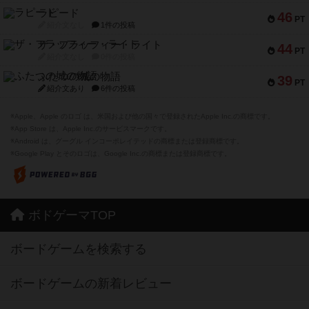
ラピード
46
PT
紹介文なし
1件の投稿
ザ・フラッフィー・ライト
44
PT
紹介文なし
0件の投稿
ふたつの城の物語
39
PT
紹介文あり
6件の投稿
※Apple、Apple のロゴ は、米国および他の国々で登録されたApple Inc.の商標です。
※App Store は、Apple Inc.のサービスマークです。
※Android は、グーグル インコーポレイテッドの商標または登録商標です。
※Google Play とそのロゴは、Google Inc.の商標または登録商標です。
ボドゲーマTOP
ボードゲームを検索する
ボードゲームの新着レビュー