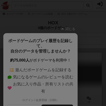
ログイン
ボドゲーマTOP
ボードゲームの検索
HOX 4個のボードゲーム
HOX
4個のボードゲーム
閉じる
ボードゲームのプレイ履歴を記録し
検索メニュー
て、
自分のデータを管理しませんか？
約75,000人
がボドゲーマを利用中！
遊んだボードゲームを記録する
セスプール
気になるゲームのレビューを読む
CESSPOOL
5.8
お気に入り作品・所有リストの共
有
ログイン / 会員登録（10秒）
3～5人
90分前後
18歳～
1件