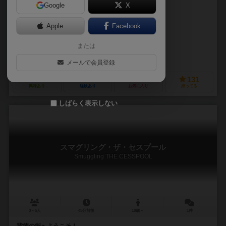
Google
X
作品説明文の編集者を募集中
Apple
Facebook
小島 健史（Kent Kojima）
または
未登録
HOX
メールで会員登録
84
143
32
131
興味あり
経験あり
お気に入り
持ってる
しばらく表示しない
スマグリング・ザ・セスプール
Smuggling THE CESSPOOL
3～5人
45分前後
18歳～
1件