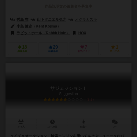
作品説明文の編集者を募集中
秀島 在
山下ダニエル弘之
オグラカズキ
小島 健史（Kent Kojima）
ラビットホール（Rabbit Hole）
HOX
18
29
7
1
興味あり
経験あり
お気に入り
持ってる
サジェッション！
Suggestion
6.1
3～6人
10～20分
10歳～
1件
クイズ x オークション！検索エンジンを用いてあそぶ、ユニークなパ