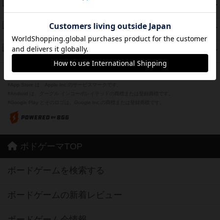
海兵隊
45
PT
紹介文あり
1件の投稿
Bitter End ブタペスト救出作戦
45
PT
紹介文なし
1件の投稿
ドコジャン
42
PT
紹介文あり
10件の投稿
※Apple、Apple のロゴ は、米国および他の国々で登録されたApple Inc.の商標です。
※App Store は、Apple Inc.のサービスマークです。
※Android は、グーグル インコーポレイテッドの商標または登録商標です。
※Google Play とそのロゴは、Google Inc.の商標または登録商標です。
ボドゲーマTOP
ボードゲームを検索する
ボードゲームの新着レビュー
ボードゲーム会情報