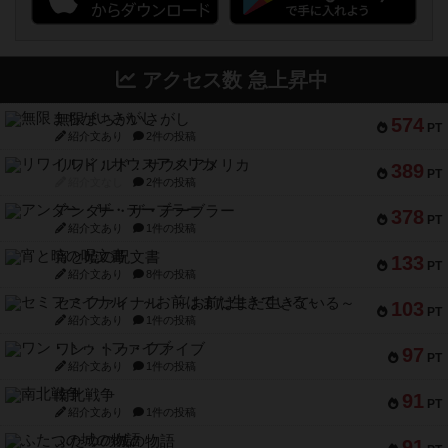
アクセス数 急上昇中
無限まちがいさがし
574
PT
紹介文あり
2件の投稿
リワイルド：サウスアメリカ
389
PT
紹介文なし
2件の投稿
アンダー・ザ・テーブラー
378
PT
紹介文あり
1件の投稿
宵と暁の呪文書
133
PT
紹介文あり
8件の投稿
セミファイナル ～お前はまだ生きている～
103
PT
紹介文あり
1件の投稿
ワン・トゥ・ファイブ
97
PT
紹介文あり
1件の投稿
南北戦争
91
PT
紹介文あり
1件の投稿
ふたつの城の物語
91