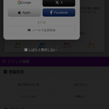
Google
X
脱出を目指しドアを開け
神経衰弱型の協力型脱出ゲームです。ゲームマーケット2023春の体験
会で体験し、めちゃくちゃ面白かったです。 各プレイヤーになりき
Apple
Facebook
り、ゾンビがいる建物から脱出するアイテムを集...
または
比嘉 勇二（Yuji Higa）
黒澤 桂子（Keiko Kurosawa）
メールで会員登録
アルジャーノンプロダクト（ALGERNON PRODUCT）
かごめかんぱに
3
6
0
6
興味あり
経験あり
お気に入り
持ってる
しばらく表示しない
クイック検索
登録状況
最近登録された順
紹介文あり
レビューあり
画像あり