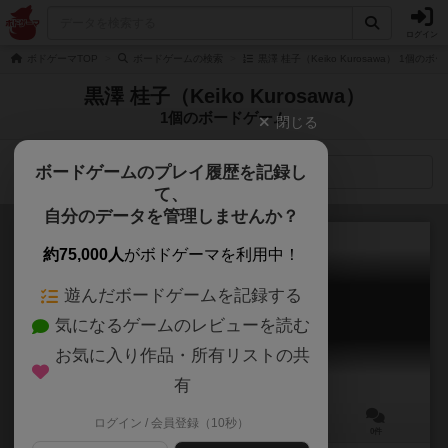
ログイン
ボドゲーマTOP
ボードゲームの検索
黒澤 桂子（Keiko Kurosawa） 1個のボ
黒澤 桂子（Keiko Kurosawa）
1個のボードゲーム
閉じる
ボードゲームのプレイ履歴を記録し
検索メニュー
て、
自分のデータを管理しませんか？
約75,000人
がボドゲーマを利用中！
遊んだボードゲームを記録する
どあTOぱにっく
気になるゲームのレビューを読む
door TO panick
お気に入り作品・所有リストの共
有
ログイン / 会員登録（10秒）
2～4人
15～20分
10歳～
0件