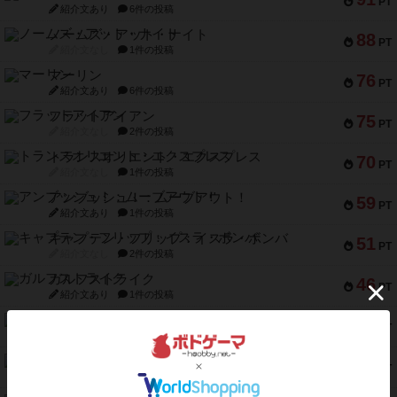
PT
紹介文あり
6件の投稿
ノームズ・アット・ナイト
88
PT
紹介文なし
1件の投稿
マーリン
76
PT
紹介文あり
6件の投稿
フラットアイアン
75
PT
紹介文なし
2件の投稿
トランスオリエント・エクスプレス
70
PT
紹介文なし
1件の投稿
アンブッシュ！：ムーブアウト！
59
PT
紹介文あり
1件の投稿
キャプテン・フリップ：イスラ・ボンバ
51
PT
紹介文なし
2件の投稿
ガルフストライク
46
PT
紹介文あり
1件の投稿
エコーズ・オブ・タイム
45
PT
紹介文なし
8件の投稿
スカルキング
45
PT
紹介文あり
12件の投稿