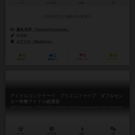
1～5人
10～20分
10歳～
0件
作品説明文の編集者を募集中
鷹海 和秀（Takaumi Kazuhide）
未登録
まどりや（Madoriya）
0
1
0
8
興味あり
経験あり
お気に入り
持ってる
アイドルコンクラーベ プリズムファイブ ダブルセン
ター争奪アイドル総選挙
idol Conclave ～Prism Five double center soudatsusen idle sousenkyo
3～5人
15分前後
10歳～
0件