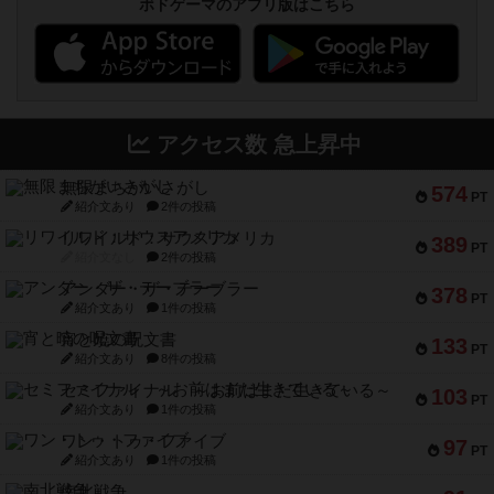
ボドゲーマのアプリ版はこちら
アクセス数 急上昇中
無限まちがいさがし
574
PT
紹介文あり
2件の投稿
リワイルド：サウスアメリカ
389
PT
紹介文なし
2件の投稿
アンダー・ザ・テーブラー
378
PT
紹介文あり
1件の投稿
宵と暁の呪文書
133
PT
紹介文あり
8件の投稿
セミファイナル ～お前はまだ生きている～
103
PT
紹介文あり
1件の投稿
ワン・トゥ・ファイブ
97
PT
紹介文あり
1件の投稿
南北戦争