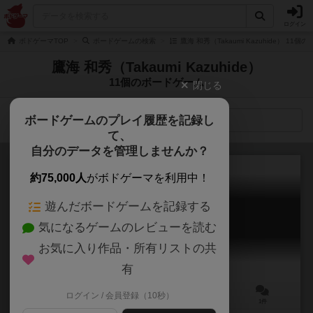
ログイン
ボドゲーマTOP
ボードゲームの検索
鷹海 和秀（Takaumi Kazuhide） 11
鷹海 和秀（Takaumi Kazuhide）
11個のボードゲーム
閉じる
ボードゲームのプレイ履歴を記録し
検索メニュー
て、
自分のデータを管理しませんか？
約75,000人
がボドゲーマを利用中！
遊んだボードゲームを記録する
ロストゲムマ
気になるゲームのレビューを読む
Lost Gemma
お気に入り作品・所有リストの共
有
ログイン / 会員登録（10秒）
2～4人
10～20分
10歳～
1件