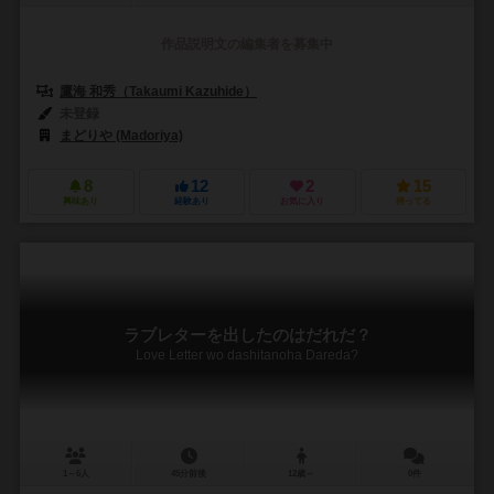
作品説明文の編集者を募集中
鷹海 和秀（Takaumi Kazuhide）
未登録
まどりや (Madoriya)
8
12
2
15
興味あり
経験あり
お気に入り
持ってる
ラブレターを出したのはだれだ？
Love Letter wo dashitanoha Dareda?
1～6人
45分前後
12歳～
0件