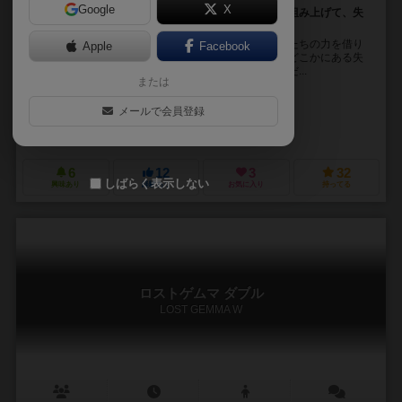
Google
X
コロ・チップ・バンの力を借りつつ、カードで迷宮を組み上げて、失
われた宝玉（ラテン語でゲムマ）を探し出そう！
ゲームマーケットのマスコット、コロ・チップ・バンたちの力を借り
Apple
Facebook
つつ、カードでダンジョンを作り上げ、ダンジョンのどこかにある失
われた遺産・ゲムマ（ラテン語で宝玉のこと）を探しだ...
または
鷹海 和秀（Takaumi Kazuhide）
メールで会員登録
未登録
まどりや (Madoriya)
6
12
3
32
しばらく表示しない
興味あり
経験あり
お気に入り
持ってる
ロストゲムマ ダブル
LOST GEMMA W