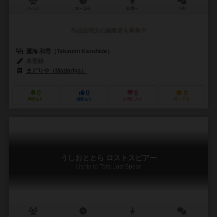
3～5人
10～15分
10歳～
0件
作品説明文の編集者を募集中
鷹海 和秀（Takaumi Kazuhide）
未登録
まどりや（Madoriya）
0
0
0
0
興味あり
経験あり
お気に入り
持ってる
うしおととら ロストスピアー
Ushio to Tora Lost Spear