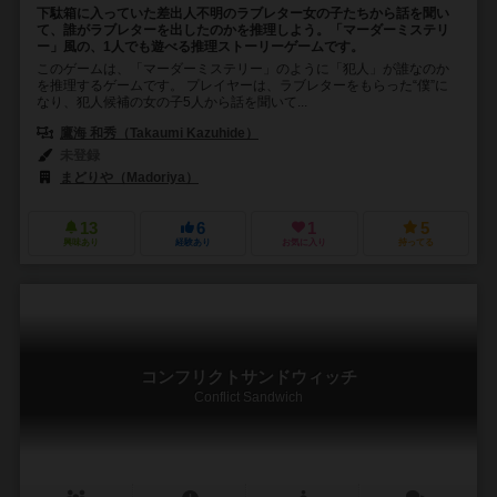
下駄箱に入っていた差出人不明のラブレター女の子たちから話を聞い
て、誰がラブレターを出したのかを推理しよう。「マーダーミステリ
ー」風の、1人でも遊べる推理ストーリーゲームです。
このゲームは、「マーダーミステリー」のように「犯人」が誰なのか
を推理するゲームです。 プレイヤーは、ラブレターをもらった“僕”に
なり、犯人候補の女の子5人から話を聞いて...
鷹海 和秀（Takaumi Kazuhide）
未登録
まどりや（Madoriya）
13
6
1
5
興味あり
経験あり
お気に入り
持ってる
コンフリクトサンドウィッチ
Conflict Sandwich