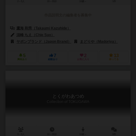
2～5人
10～20分
10歳～
1件
作品説明文の編集者を募集中
鷹海 和秀（Takaumi Kazuhide）
須峰 ちえ（Chie Suo）
ヤポンブランド（Japon Brand）
まどりや（Madoriya）
5
7
2
13
興味あり
経験あり
お気に入り
持ってる
とくがわあつめ
Collection of TOKUGAWA
3～5人
10～30分
10歳～
0件