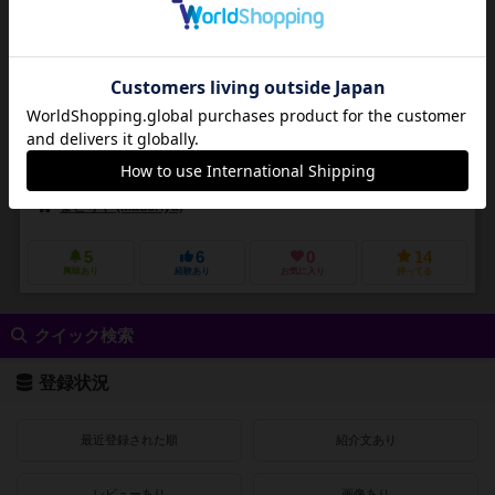
3～5人
20～40分
10歳～
0件
“アイドル総選挙”開幕！総選挙でセンターになって、CD売り上げ100
万枚を目指せ！
『正体隠匿系投票ゲーム』と『予測＆カード操作パズル』の ２ゲーム
入り。 ２つのゲームを続けてプレイすれば、 “アイドル総選挙プロジェ
クト”のすべてを体験することがで...
鷹海 和秀（Takaumi Kazuhide）
しのはらしのめ (Shinohara Sinome)
カスミ (Kasumi)
まどりや (Madoriya)
5
6
0
14
興味あり
経験あり
お気に入り
持ってる
クイック検索
登録状況
最近登録された順
紹介文あり
レビューあり
画像あり