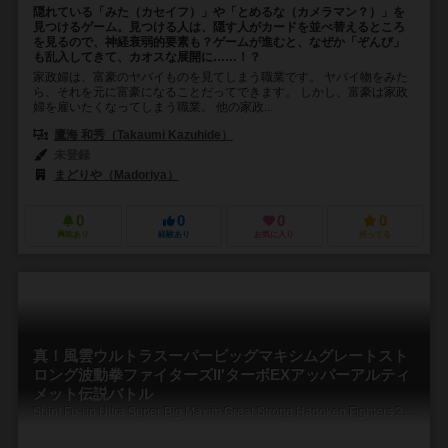
隠れている「みた（カセイフ）」や「とめるな（カメラマン？）」を
見つけるゲーム。見つける人は、隠す人がカードを並べ替えるところ
を見るので、神経衰弱的要素も？ゲームが進むと、なぜか「ぞんび」
も乱入してきて、カオスな展開に……！？
家政婦は、富豪のヤバイものを見てしまう職業です。 ヤバイ物をみた
ら、それを元に富豪になることだってできます。 しかし、富豪は家政
婦を雇いたくなってしまう職業。 他の家政...
鷹海 和秀（Takaumi Kazuhide）
未登録
まどりや（Madoriya）
0
0
0
0
興味あり
経験あり
お気に入り
持ってる
真！風雲ウルトラスーパービッグマキシムグレートスト
ロング波動拳ファイターズII'ターボEXアッパーアルティ
メット伝説バトル
Shin! Fu-un Ultra Super Big Maxim Great Strong Hadoken Fighters 2' Turbo Ex Upper Ultimate Densetsu Battle