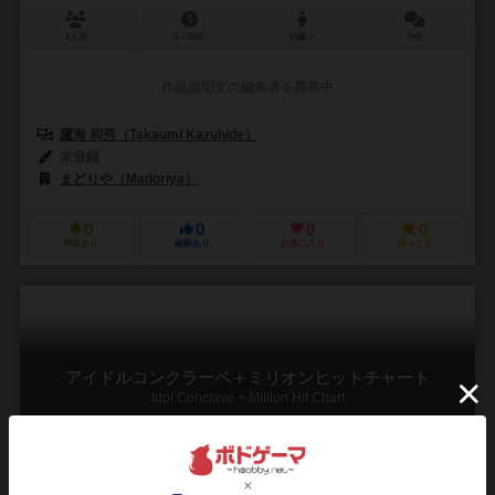
2人用
5～15分
10歳～
0件
作品説明文の編集者を募集中
鷹海 和秀（Takaumi Kazuhide）
未登録
まどりや（Madoriya）
0
0
0
0
興味あり
経験あり
お気に入り
持ってる
アイドルコンクラーベ＋ミリオンヒットチャート
Idol Conclave + Million Hit Chart