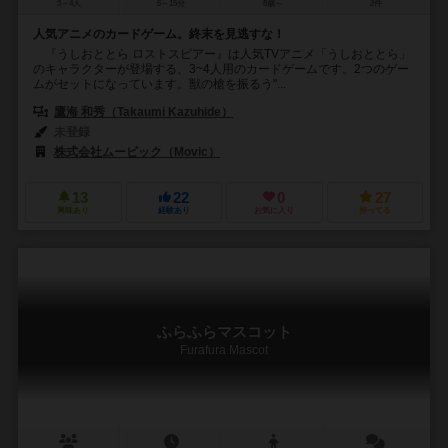
3～4人
5～15分
8歳～
2件
人気アニメのカードゲーム。終末を見逃すな！
『うしおととら ロストスピアー』は人気TVアニメ「うしおととら」
のキャラクターが登場する、3~4人用のカードゲームです。2つのゲー
ムがセットになっています。獣の槍を振るう"...
鷹海 和秀（Takaumi Kazuhide）
未登録
株式会社ムービック（Movic）
13
22
0
27
興味あり
経験あり
お気に入り
持ってる
ふらふらマスコット
Furafura Mascot