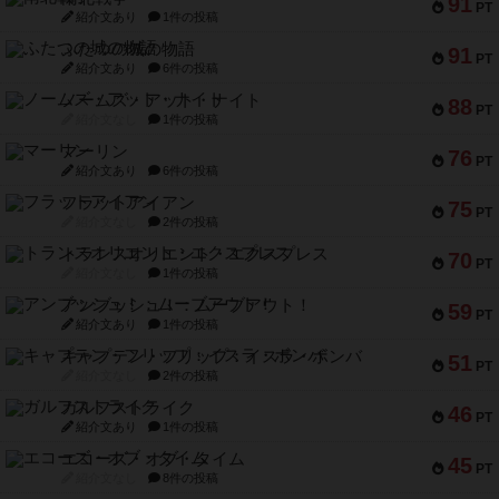
91
PT
紹介文あり
1件の投稿
ふたつの城の物語
91
PT
紹介文あり
6件の投稿
ノームズ・アット・ナイト
88
PT
紹介文なし
1件の投稿
マーリン
76
PT
紹介文あり
6件の投稿
フラットアイアン
75
PT
紹介文なし
2件の投稿
トランスオリエント・エクスプレス
70
PT
紹介文なし
1件の投稿
アンブッシュ！：ムーブアウト！
59
PT
紹介文あり
1件の投稿
キャプテン・フリップ：イスラ・ボンバ
51
PT
紹介文なし
2件の投稿
ガルフストライク
46
PT
紹介文あり
1件の投稿
エコーズ・オブ・タイム
45
PT
紹介文なし
8件の投稿