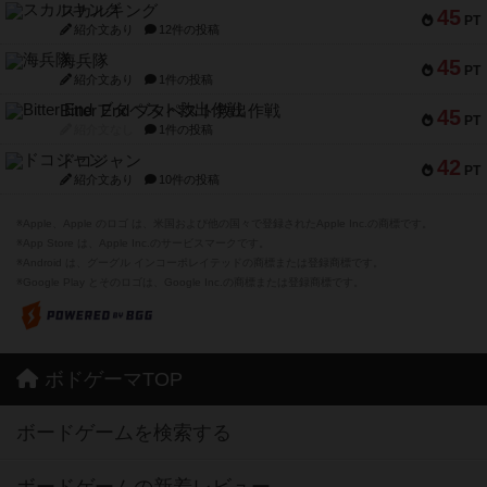
スカルキング
45
PT
紹介文あり
12件の投稿
海兵隊
45
PT
紹介文あり
1件の投稿
Bitter End ブタペスト救出作戦
45
PT
紹介文なし
1件の投稿
ドコジャン
42
PT
紹介文あり
10件の投稿
※Apple、Apple のロゴ は、米国および他の国々で登録されたApple Inc.の商標です。
※App Store は、Apple Inc.のサービスマークです。
※Android は、グーグル インコーポレイテッドの商標または登録商標です。
※Google Play とそのロゴは、Google Inc.の商標または登録商標です。
ボドゲーマTOP
ボードゲームを検索する