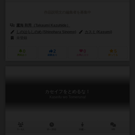
作品説明文の編集者を募集中
鷹海 和秀（Takaumi Kazuhide）
しのはらしのめ (Shinohara Sinome)
カスミ (Kasumi)
未登録
0
2
0
5
興味あり
経験あり
お気に入り
持ってる
カセイフをとめるな！
Kaseifu wo Tomeruna!
3～4人
10～20分
10歳～
0件