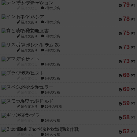
テンプテーション
79
PT
紹介文なし
2件の投稿
インドネシア
78
PT
紹介文あり
2件の投稿
宵と暁の呪文書
75
PT
紹介文あり
8件の投稿
リスボン・トラム 28
73
PT
紹介文あり
9件の投稿
アマナイト
73
PT
紹介文なし
1件の投稿
ブラヴェスト
66
PT
紹介文なし
1件の投稿
スペクタキュラー
60
PT
紹介文なし
1件の投稿
スモールワールド
59
PT
紹介文あり
13件の投稿
ギャンブラー
58
PT
紹介文なし
2件の投稿
Bitter End ブタペスト救出作戦
52
PT
紹介文なし
1件の投稿