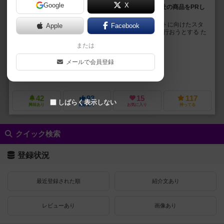
Google
X
世界的イベントに向けて建設中の新スタジアムでわが社の商品をPRし
よう！
各プレイヤーは飲料会社のCEOとなり、世界的イベントに向けたスタ
Apple
Facebook
ジアム建設に資金援助して新スタジアムでのPR活動を行おうとする た
だし、その為にはまず本業がきちんと回ってい...
または
二階堂 このみ（Konomi Nikaido)
メールで会員登録
美浦 悠人（Yuto Miura）
KONOMIST
アソビション（ASOBiTiON）
42
93
15
117
しばらく表示しない
興味あり
経験あり
お気に入り
持ってる
クイック検索
登録状況
最近登録された順
紹介文あり
レビューあり
画像あり