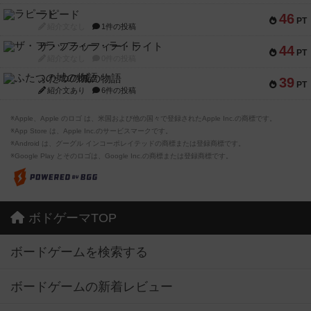
ラピード
46
PT
紹介文なし
1件の投稿
ザ・フラッフィー・ライト
44
PT
紹介文なし
0件の投稿
ふたつの城の物語
39
PT
紹介文あり
6件の投稿
※Apple、Apple のロゴ は、米国および他の国々で登録されたApple Inc.の商標です。
※App Store は、Apple Inc.のサービスマークです。
※Android は、グーグル インコーポレイテッドの商標または登録商標です。
※Google Play とそのロゴは、Google Inc.の商標または登録商標です。
ボドゲーマTOP
ボードゲームを検索する
ボードゲームの新着レビュー