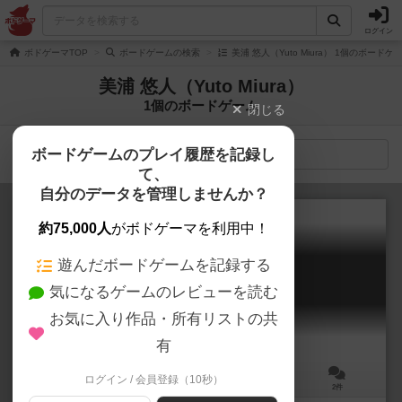
ログイン
ボドゲーマTOP
ボードゲームの検索
美浦 悠人（Yuto Miura） 1個のボードゲ
美浦 悠人（Yuto Miura）
1個のボードゲーム
閉じる
ボードゲームのプレイ履歴を記録し
検索メニュー
て、
自分のデータを管理しませんか？
約75,000人
がボドゲーマを利用中！
遊んだボードゲームを記録する
ビバレッジ
気になるゲームのレビューを読む
BEVERAGE
6.3
お気に入り作品・所有リストの共
有
ログイン / 会員登録（10秒）
3～5人
90分前後
12歳～
2件