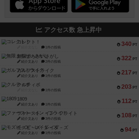
アクセス数 急上昇中
コレクト！
340
PT
紹介文なし
1件の投稿
無限まちがいさがし
322
PT
紹介文あり
2件の投稿
ガルフストライク
217
PT
紹介文あり
1件の投稿
クルティボ
203
PT
紹介文なし
1件の投稿
1809
112
PT
紹介文あり
1件の投稿
ファースト・イン・フライト
108
PT
紹介文あり
3件の投稿
モズビ－ズ・レイダ－ズ
94
PT
紹介文あり
1件の投稿