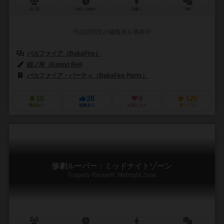
4人用
180～240分
15歳～
0件
作品説明文の編集者を募集中
バカファイア（BakaFire）
紺ノ玲（Konno Rei)
バカファイア・パーティ（BakaFire Party）
18
28
8
125
興味あり
経験あり
お気に入り
持ってる
惨劇ルーパー：ミッドナイトゾーン
Tragedy RoopeR: Midnight Zone