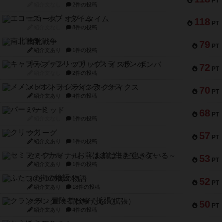
PT
紹介文なし
2件の投稿
エコーズ・オブ・タイム
118
PT
紹介文なし
8件の投稿
南北戦争
79
PT
紹介文あり
1件の投稿
キャプテン・フリップ：イスラ・ボンバ
72
PT
紹介文なし
2件の投稿
メメントオンラインタクティクス
70
PT
紹介文あり
4件の投稿
パーミッド
68
PT
紹介文なし
1件の投稿
クリーグ
57
PT
紹介文あり
1件の投稿
セミファイナル ～お前はまだ生きている～
53
PT
紹介文あり
1件の投稿
ふたつの街の物語
52
PT
紹介文あり
18件の投稿
クランク! ：冒険者たち（拡張）
50
PT
紹介文あり
4件の投稿