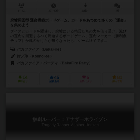
3～4人
30～40分
12歳～
4件
廃墟周回型 運命構築ボードゲーム。カードをあつめて多くの「運命」
を集めよう
ダイスとカードを駆使し、廃墟にいる精霊たちの力を借り受け、滅び
の運命を回避するべく周遊するボードゲーム。運命マーカー（勝利点
チップ）か魂のかけらが無くなったら、ゲーム終了です...
バカファイア（BakaFire）
紺ノ玲（Konno Rei)
バカファイア・パーティ（BakaFire Party）
14
45
5
81
興味あり
経験あり
お気に入り
持ってる
惨劇ルーパー：アナザーホライゾン
Tragedy Rooper: Another Horizon