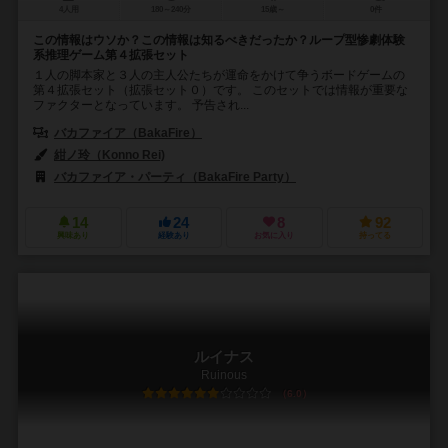
4人用
180～240分
15歳～
0件
この情報はウソか？この情報は知るべきだったか？ループ型惨劇体験
系推理ゲーム第４拡張セット
１人の脚本家と３人の主人公たちが運命をかけて争うボードゲームの
第４拡張セット（拡張セット０）です。 このセットでは情報が重要な
ファクターとなっています。 予告され...
バカファイア（BakaFire）
紺ノ玲（Konno Rei)
バカファイア・パーティ（BakaFire Party）
14
24
8
92
興味あり
経験あり
お気に入り
持ってる
ルイナス
Ruinous
6.0