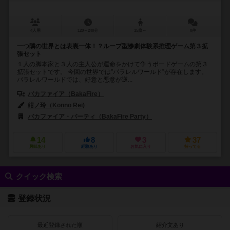
4人用
120～240分
15歳～
0件
一つ隣の世界とは表裏一体！？ループ型惨劇体験系推理ゲーム第３拡
張セット
１人の脚本家と３人の主人公が運命をかけて争うボードゲームの第３
拡張セットです。 今回の世界では”パラレルワールド”が存在します。
パラレルワールドでは、好意と悪意が逆...
バカファイア（BakaFire）
紺ノ玲（Konno Rei)
バカファイア・パーティ（BakaFire Party）
14
8
3
37
興味あり
経験あり
お気に入り
持ってる
クイック検索
登録状況
最近登録された順
紹介文あり