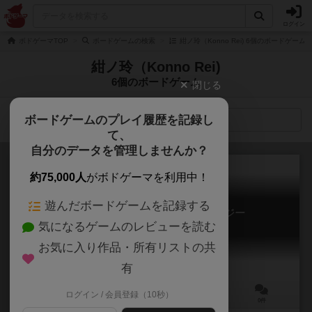
ログイン
ボドゲーマTOP
ボードゲームの検索
紺ノ玲（Konno Rei) 6個のボードゲーム
紺ノ玲（Konno Rei)
6個のボードゲーム
閉じる
ボードゲームのプレイ履歴を記録し
検索メニュー
て、
自分のデータを管理しませんか？
約75,000人
がボドゲーマを利用中！
遊んだボードゲームを記録する
惨劇ルーパー：ウィアードミソロジー
気になるゲームのレビューを読む
Tragedy RoopeR: Weird Mythology
6.2
お気に入り作品・所有リストの共
有
ログイン / 会員登録（10秒）
4人用
120～240分
15歳～
0件