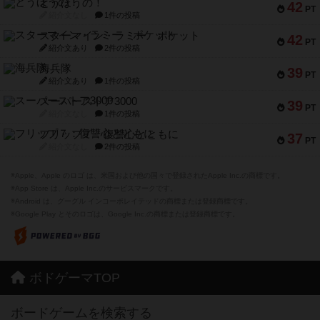
とうほうの！
42
PT
紹介文なし
1件の投稿
スターマイン・ラミー ポケット
42
PT
紹介文あり
2件の投稿
海兵隊
39
PT
紹介文あり
1件の投稿
スーパーストア3000
39
PT
紹介文なし
1件の投稿
フリップ７：復讐心とともに
37
PT
紹介文なし
2件の投稿
※Apple、Apple のロゴ は、米国および他の国々で登録されたApple Inc.の商標です。
※App Store は、Apple Inc.のサービスマークです。
※Android は、グーグル インコーポレイテッドの商標または登録商標です。
※Google Play とそのロゴは、Google Inc.の商標または登録商標です。
ボドゲーマTOP
ボードゲームを検索する