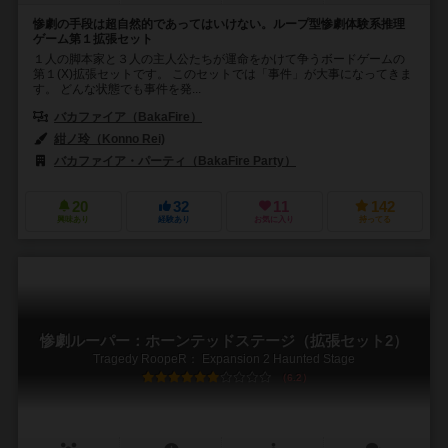
惨劇の手段は超自然的であってはいけない。ループ型惨劇体験系推理
ゲーム第１拡張セット
１人の脚本家と３人の主人公たちが運命をかけて争うボードゲームの
第１(X)拡張セットです。 このセットでは「事件」が大事になってきま
す。 どんな状態でも事件を発...
バカファイア（BakaFire）
紺ノ玲（Konno Rei)
バカファイア・パーティ（BakaFire Party）
20
32
11
142
興味あり
経験あり
お気に入り
持ってる
惨劇ルーパー：ホーンテッドステージ（拡張セット2）
Tragedy RoopeR： Expansion 2 Haunted Stage
6.2