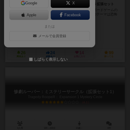
Google
X
宇宙的恐怖に抗え！ループ型惨劇体験系推理ゲーム第５拡張セット
１人の脚本家と３人の主人公たちが運命をかけて争うボードゲームの
第５拡張セット（拡張セット２B）です。 このセットのテーマは恐怖
Apple
Facebook
への抵抗です。 外宇宙的存在の襲来を...
または
バカファイア（BakaFire）
紺ノ玲（Konno Rei)
メールで会員登録
バカファイア・パーティ（BakaFire Party）
26
24
14
99
興味あり
経験あり
お気に入り
持ってる
しばらく表示しない
惨劇ルーパー：ミステリーサークル（拡張セット1）
Tragedy RoopeR： Expansion 1 Mystery Circle
6.1
4人用
180～240分
15歳～
0件