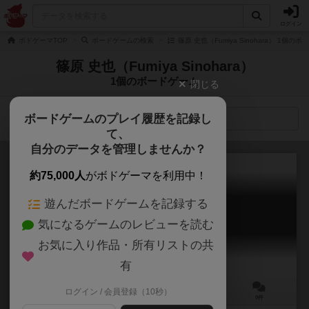
ログイン
ボドゲーマTOP
ボードゲームの検索
篠原 史也（Fumiya Sinohara） 1個の
篠原 史也（Fumiya Sinohara）
1個のボードゲーム
閉じる
ボードゲームのプレイ履歴を記録し
検索メニュー
て、
自分のデータを管理しませんか？
約75,000人
がボドゲーマを利用中！
遊んだボードゲームを記録する
A2/ADフリート
気になるゲームのレビューを読む
A2/AD Fleet
お気に入り作品・所有リストの共
有
ログイン / 会員登録（10秒）
2人用
120分前後
14歳～
0件