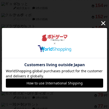
ギョッと
154
PT
紹介文あり
1件の投稿
クルティボ
152
PT
紹介文なし
1件の投稿
ブラヴェスト
140
PT
紹介文なし
1件の投稿
ドブル：ポケットモンスター
122
PT
紹介文あり
4件の投稿
ジャンヌ・ダルク-オルレアン ドロー＆ライト
118
PT
紹介文なし
5件の投稿
ファースト・イン・フライト
94
PT
紹介文あり
3件の投稿
ダイススローン
88
PT
紹介文なし
1件の投稿
ガルフストライク
80
PT
紹介文あり
1件の投稿
モズビ－ズ・レイダ－ズ
79
PT
紹介文あり
1件の投稿
リー対グラント
77
PT
紹介文あり
1件の投稿