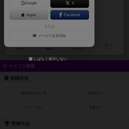
Google
X
作品説明文の編集者を募集中
Apple
Facebook
篠原 史也（Fumiya Sinohara）
または
未登録
iOGM/BOARDWALK
メールで会員登録
0
0
0
1
興味あり
経験あり
お気に入り
持ってる
しばらく表示しない
クイック検索
登録状況
最近登録された順
紹介文あり
レビューあり
画像あり
受賞作品