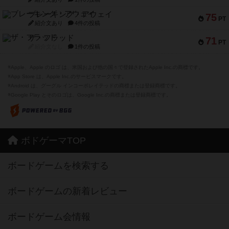
ブレーキング・アウェイ
75
PT
紹介文あり
4件の投稿
ザ・フラッド
71
PT
紹介文なし
1件の投稿
※Apple、Apple のロゴ は、米国および他の国々で登録されたApple Inc.の商標です。
※App Store は、Apple Inc.のサービスマークです。
※Android は、グーグル インコーポレイテッドの商標または登録商標です。
※Google Play とそのロゴは、Google Inc.の商標または登録商標です。
ボドゲーマTOP
ボードゲームを検索する
ボードゲームの新着レビュー
ボードゲーム会情報