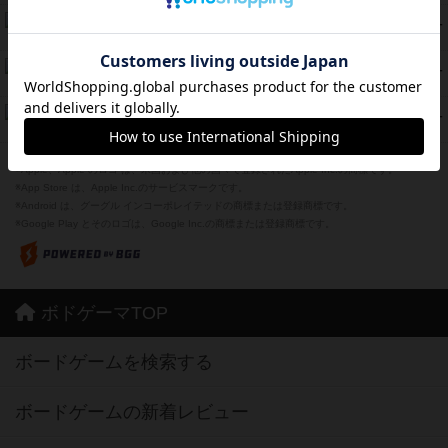
海兵隊
39
PT
紹介文あり
1件の投稿
スーパーストア3000
39
PT
紹介文なし
1件の投稿
フリップ７：復讐心とともに
37
PT
紹介文なし
2件の投稿
※Apple、Apple のロゴ は、米国および他の国々で登録されたApple Inc.の商標です。
※App Store は、Apple Inc.のサービスマークです。
※Android は、グーグル インコーポレイテッドの商標または登録商標です。
※Google Play とそのロゴは、Google Inc.の商標または登録商標です。
ボドゲーマTOP
ボードゲームを検索する
ボードゲームの新着レビュー