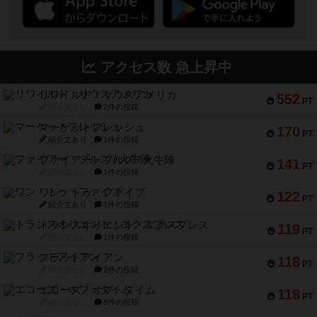
アクセス数 急上昇中
リワイルド：サウスアメリカ
552
PT
紹介文なし
2件の投稿
マーケットフレッシュ
170
PT
紹介文あり
1件の投稿
ファイアー・ブルズ / 火牛陣
141
PT
紹介文なし
1件の投稿
ワン・トゥ・ファイブ
122
PT
紹介文あり
1件の投稿
トランスオリエント・エクスプレス
119
PT
紹介文なし
1件の投稿
フラットアイアン
118
PT
紹介文なし
2件の投稿
エコーズ・オブ・タイム
118
PT
紹介文なし
8件の投稿