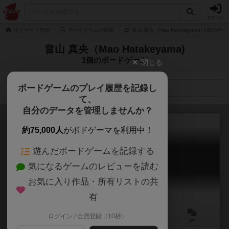
ログイン
ボドゲーマTOP
ボードゲームの検索
畠山 真央（Mao Hatakeyama) 1個のボ
畠山 真央（Mao Hatakeyama)
1個のボードゲーム
閉じる
ボードゲームのプレイ履歴を記録し
検索メニュー
て、
自分のデータを管理しませんか？
約75,000人
がボドゲーマを利用中！
遊んだボードゲームを記録する
ナラベル
気になるゲームのレビューを読む
Naravell
お気に入り作品・所有リストの共
有
ログイン / 会員登録（10秒）
2～6人
20分前後
8歳～
0件