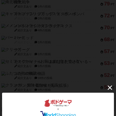
南北戦争
79
PT
紹介文あり
1件の投稿
キャプテン・フリップ：イスラ・ボンバ
72
PT
紹介文なし
2件の投稿
メメントオンラインタクティクス
70
PT
紹介文あり
4件の投稿
パーミッド
68
PT
紹介文なし
1件の投稿
クリーグ
57
PT
紹介文あり
1件の投稿
セミファイナル ～お前はまだ生きている～
53
PT
紹介文あり
1件の投稿
ふたつの街の物語
52
PT
紹介文あり
18件の投稿
クランク! ：冒険者たち（拡張）
50
PT
紹介文あり
4件の投稿
とうほうの！
42
PT
紹介文なし
1件の投稿
スターマイン・ラミー ポケット
42
PT
紹介文あり
2件の投稿