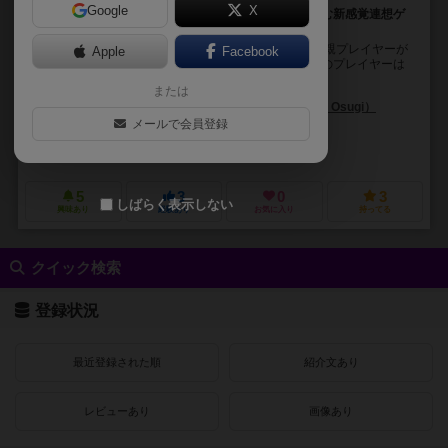
Google
X
あなたの独断で、選手をナラベル！皆で議論して楽しむ新感覚連想ゲ
ーム
オリックス・バファローズ公式のカードゲームです。 親プレイヤーが
Apple
Facebook
『あるお題』に従った順番に、カードを並べます。子のプレイヤーは
皆で相談して、9枚のお題カードの中から『あ...
または
池上 正志（Masashi Ikegami）
大杉 功（Isao Osugi）
中本 徳朗
メールで会員登録
畠山 真央（Mao Hatakeyama)
オリックス野球クラブ（ORIX Baseball Club）
エイベックス・エンタテイ
5
3
0
3
しばらく表示しない
興味あり
経験あり
お気に入り
持ってる
クイック検索
登録状況
最近登録された順
紹介文あり
レビューあり
画像あり