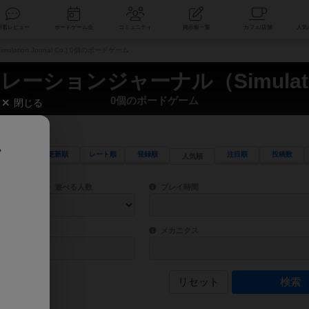
索
新着レビュー
ボードゲーム会
コミュニティ
掲示板一覧
ion Jounal Co.) 0個のボードゲーム
ションジャーナル（Simulation J
0個のボードゲーム
閉じる
、
更新順
レート順
登録順
注目順
投稿数
人気順
ワード検索ができます。
検索できます。
プレイ対象人数に含まれるボードゲームを指定します。
目安となる所要時間を指定することができ
遊べる人数
プレイ時間
物などモチーフ・ストーリーを指定することができます。直感的にゲームシステムを理解
ゲーム性を構成するコアシステムです。主
バー
メカニクス
リセット