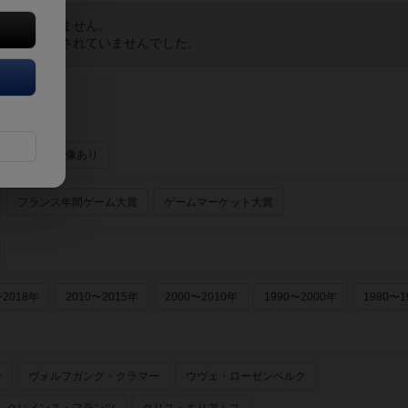
し訳ございません。
ームが
登録されていませんでした。
ーあり
画像あり
フランス年間ゲーム大賞
ゲームマーケット大賞
〜2018年
2010〜2015年
2000〜2010年
1990〜2000年
1980〜1
ー
ヴォルフガング・クラマー
ウヴェ・ローゼンベルク