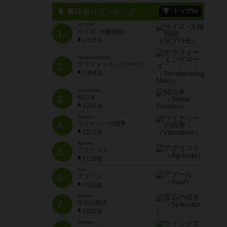
興味ありランキング
トップ50
SCYTHE
1
サイズ -大鎌戦役-
位
2415名
Terraforming Mars
2
テラフォーミングマーズ
位
2394名
Stone Garden
3
枯山水
位
2281名
Viticulture
4
ワイナリーの四季
位
2272名
Agricola
5
アグリコラ
位
2119名
Azul
6
アズール
位
2035名
Splendor
7
宝石の煌き
位
2028名
Wingspan