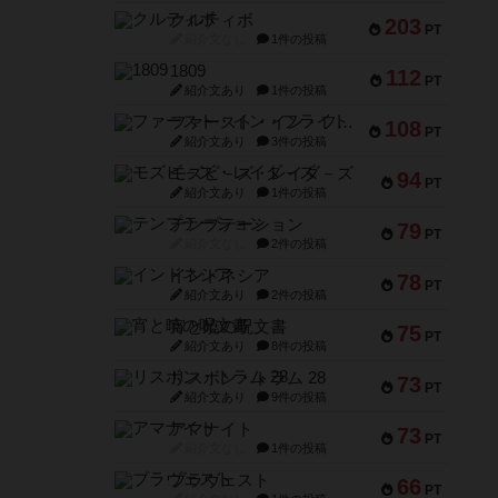
クルティボ
203
PT
紹介文なし
1件の投稿
1809
112
PT
紹介文あり
1件の投稿
ファースト・イン・フライト
108
PT
紹介文あり
3件の投稿
モズビ－ズ・レイダ－ズ
94
PT
紹介文あり
1件の投稿
テンプテーション
79
PT
紹介文なし
2件の投稿
インドネシア
78
PT
紹介文あり
2件の投稿
宵と暁の呪文書
75
PT
紹介文あり
8件の投稿
リスボン・トラム 28
73
PT
紹介文あり
9件の投稿
アマナイト
73
PT
紹介文なし
1件の投稿
ブラヴェスト
66
PT