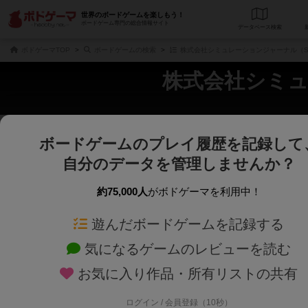
世界のボードゲームを楽しもう！
ボードゲーム専門の総合情報サイト
データベース
検
ボドゲーマTOP
ボードゲームの検索
株式会社シミュレーションジャーナル（Simulat
株式会社シミュレー
ボードゲームのプレイ履歴を記録して
さくさく表示
じっくり表示
自分のデータを管理しませんか？
商品名、商品説明文、デザイナー名、テーマ名、メカニクス名を対象にフリー
ゲームデザイナー名を指定して
フリーワード
ゲームデザイナー
約75,000人
がボドゲーマを利用中！
遊んだボードゲームを記録する
対象年齢を指定します。
世界観や登場人
対象年齢
テーマ/フレー
気になるゲームのレビューを読む
お気に入り作品・所有リストの共有
ログイン / 会員登録（10秒）