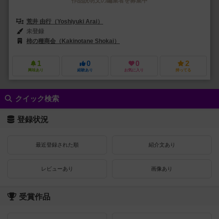
作品説明文の編集者を募集中
荒井 由行（Yoshiyuki Arai）
未登録
柿の種商会（Kakinotane Shokai）
1
0
0
2
興味あり
経験あり
お気に入り
持ってる
クイック検索
登録状況
最近登録された順
紹介文あり
レビューあり
画像あり
受賞作品