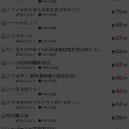
紹介文なし
2件の投稿
メメントオンラインタクティクス
70
PT
紹介文あり
4件の投稿
パーミッド
68
PT
紹介文なし
1件の投稿
クリーグ
57
PT
紹介文あり
1件の投稿
セミファイナル ～お前はまだ生きている～
53
PT
紹介文あり
1件の投稿
ふたつの街の物語
52
PT
紹介文あり
18件の投稿
クランク! ：冒険者たち（拡張）
50
PT
紹介文あり
4件の投稿
とうほうの！
42
PT
紹介文なし
1件の投稿
スターマイン・ラミー ポケット
42
PT
紹介文あり
2件の投稿
海兵隊
39
PT
紹介文あり
1件の投稿
スーパーストア3000