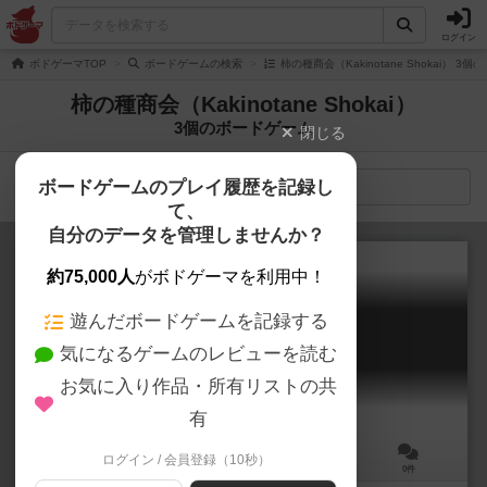
ログイン
ボドゲーマTOP
ボードゲームの検索
柿の種商会（Kakinotane Shokai） 3
柿の種商会（Kakinotane Shokai）
3個のボードゲーム
閉じる
ボードゲームのプレイ履歴を記録し
検索メニュー
て、
自分のデータを管理しませんか？
約75,000人
がボドゲーマを利用中！
遊んだボードゲームを記録する
スピードクレイメーカー
気になるゲームのレビューを読む
Speed Clay Maker
お気に入り作品・所有リストの共
有
ログイン / 会員登録（10秒）
3～5人
10～20分
8歳～
0件