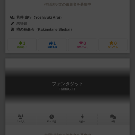
作品説明文の編集者を募集中
荒井 由行（Yoshiyuki Arai）
未登録
柿の種商会（Kakinotane Shokai）
1
1
0
0
興味あり
経験あり
お気に入り
持ってる
ファンタジット
FantaG.I.T.
2～4人
10～15分
8歳～
0件