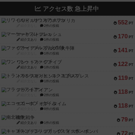
アクセス数 急上昇中
リワイルド：サウスアメリカ
552
PT
紹介文なし
2件の投稿
マーケットフレッシュ
170
PT
紹介文あり
1件の投稿
ファイアー・ブルズ / 火牛陣
141
PT
紹介文なし
1件の投稿
ワン・トゥ・ファイブ
122
PT
紹介文あり
1件の投稿
トランスオリエント・エクスプレス
119
PT
紹介文なし
1件の投稿
フラットアイアン
118
PT
紹介文なし
2件の投稿
エコーズ・オブ・タイム
118
PT
紹介文なし
8件の投稿
南北戦争
79
PT
紹介文あり
1件の投稿
キャプテン・フリップ：イスラ・ボンバ
72
PT