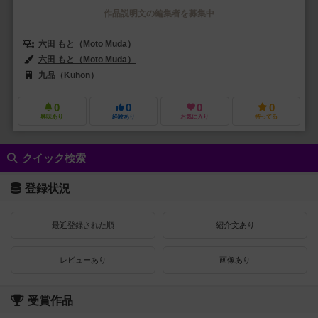
作品説明文の編集者を募集中
六田 もと（Moto Muda）
六田 もと（Moto Muda）
九品（Kuhon）
0
0
0
0
興味あり
経験あり
お気に入り
持ってる
クイック検索
登録状況
最近登録された順
紹介文あり
レビューあり
画像あり
受賞作品