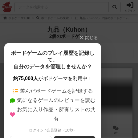
ログイン
ボドゲーマTOP
ボードゲームの検索
九品（Kuhon） 2個のボードゲーム
九品（Kuhon）
2個のボードゲーム
閉じる
ボードゲームのプレイ履歴を記録し
検索メニュー
て、
自分のデータを管理しませんか？
約75,000人
がボドゲーマを利用中！
遊んだボードゲームを記録する
マジョルスシシュ
気になるゲームのレビューを読む
Majorusushishu
お気に入り作品・所有リストの共
有
ログイン / 会員登録（10秒）
2～4人
30分前後
10歳～
0件