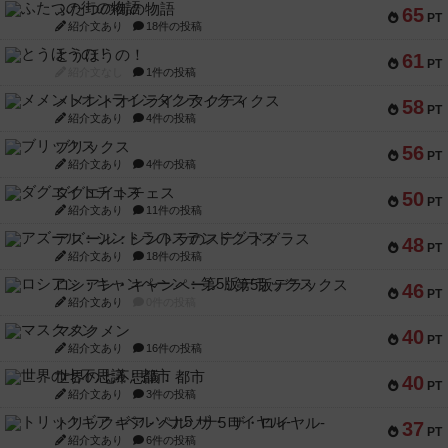
ふたつの街の物語
65
PT
紹介文あり
18件の投稿
とうほうの！
61
PT
紹介文なし
1件の投稿
メメントオンラインタクティクス
58
PT
紹介文あり
4件の投稿
ブリックス
56
PT
紹介文あり
4件の投稿
ダグエイトチェス
50
PT
紹介文あり
11件の投稿
アズール：シントラのステンドグラス
48
PT
紹介文あり
18件の投稿
ロシアン・キャンペーン：第5版デラックス
46
PT
紹介文あり
0件の投稿
マスクメン
40
PT
紹介文あり
16件の投稿
世界の七不思議：都市
40
PT
紹介文あり
3件の投稿
トリックギア - ペルソナ5 ザ・ロイヤル-
37
PT
紹介文あり
6件の投稿