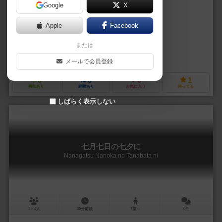
Google
X
作品説明文の編集者を募集中
Apple
Facebook
六田 もと（Moto Muda）
または
六田 もと（Moto Muda）
九品（Kuhon）
メールで会員登録
0
0
0
1
興味あり
経験あり
お気に入り
持ってる
しばらく表示しない
七月七日の七夕に
Nanagatsu Nanoka no Tanabata ni
3～4人
30分前後
7歳～
0件