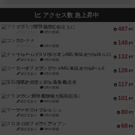
アクセス数 急上昇中
フリップ７：復讐心とともに
487
PT
紹介文なし
2件の投稿
コンテナ
148
PT
紹介文なし
1件の投稿
ドゥームド・バタリオンズ：ASLモジュール11
132
PT
紹介文あり
1件の投稿
コード・オブ・ブシドー：ASLモジュール8
126
PT
紹介文あり
1件の投稿
宝石の煌き：デュエル 偽造者
117
PT
紹介文なし
1件の投稿
クランク! ：冒険者たち（拡張）
101
PT
紹介文あり
4件の投稿
マーケットフレッシュ
80
PT
紹介文あり
1件の投稿
クロス・オブ・アイアン
68
PT
紹介文あり
3件の投稿