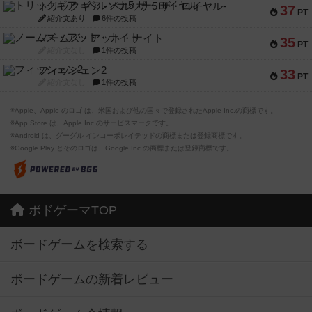
トリックギア - ペルソナ5 ザ・ロイヤル-
37
PT
紹介文あり
6件の投稿
ノームズ・アット・ナイト
35
PT
紹介文なし
1件の投稿
フィッシェン2
33
PT
紹介文なし
1件の投稿
※Apple、Apple のロゴ は、米国および他の国々で登録されたApple Inc.の商標です。
※App Store は、Apple Inc.のサービスマークです。
※Android は、グーグル インコーポレイテッドの商標または登録商標です。
※Google Play とそのロゴは、Google Inc.の商標または登録商標です。
ボドゲーマTOP
ボードゲームを検索する
ボードゲームの新着レビュー