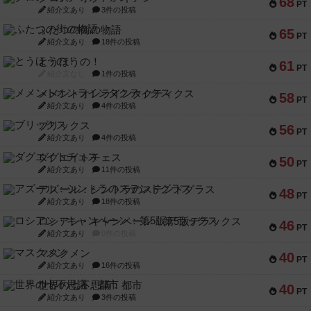
68
PT
紹介文あり
3件の投稿
ふたつの街の物語
65
PT
紹介文あり
18件の投稿
とうほうの！
61
PT
紹介文なし
1件の投稿
メメントオンラインタクティクス
58
PT
紹介文あり
4件の投稿
ブリックス
56
PT
紹介文あり
4件の投稿
ダグエイトチェス
50
PT
紹介文あり
11件の投稿
アズール：シントラのステンドグラス
48
PT
紹介文あり
18件の投稿
ロシアン・キャンペーン：第5版デラックス
46
PT
紹介文あり
0件の投稿
マスクメン
40
PT
紹介文あり
16件の投稿
世界の七不思議：都市
40
PT
紹介文あり
3件の投稿