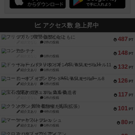
アクセス数 急上昇中
フリップ７：復讐心とともに
487
PT
紹介文なし
2件の投稿
コンテナ
148
PT
紹介文なし
1件の投稿
ドゥームド・バタリオンズ：ASLモジュール11
132
PT
紹介文あり
1件の投稿
コード・オブ・ブシドー：ASLモジュール8
126
PT
紹介文あり
1件の投稿
宝石の煌き：デュエル 偽造者
117
PT
紹介文なし
1件の投稿
クランク! ：冒険者たち（拡張）
101
PT
紹介文あり
4件の投稿
マーケットフレッシュ
80
PT
紹介文あり
1件の投稿
クロス・オブ・アイアン