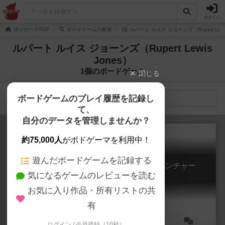
ログイン
ボドゲーマTOP
ボードゲームの検索
ルパート ルイス ジョーンズ（Rupert Lew
ルパート ルイス ジョーンズ（Rupert Lewis
Jones）
1個のボードゲーム
閉じる
ボードゲームのプレイ履歴を記録し
検索メニュー
て、
自分のデータを管理しませんか？
約75,000人
がボドゲーマを利用中！
遊んだボードゲームを記録する
ファイティング・ファンタジー・アドベンチャー
気になるゲームのレビューを読む
Fighting Fantasy Adventures
6.4
お気に入り作品・所有リストの共
有
ログイン / 会員登録（10秒）