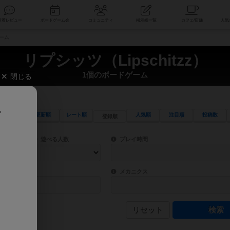
索
新着レビュー
ボードゲーム会
コミュニティ
掲示板一覧
ゲーム
リプシッツ（Lipschitzz）
1個のボードゲーム
閉じる
、
更新順
レート順
人気順
注目順
投稿数
登録順
ワード検索ができます。
検索できます。
プレイ対象人数に含まれるボードゲームを指定します。
目安となる所要時間を指定することができ
遊べる人数
プレイ時間
物などモチーフ・ストーリーを指定することができます。直感的にゲームシステムを理解
ゲーム性を構成するコアシステムです。主
バー
メカニクス
リセット