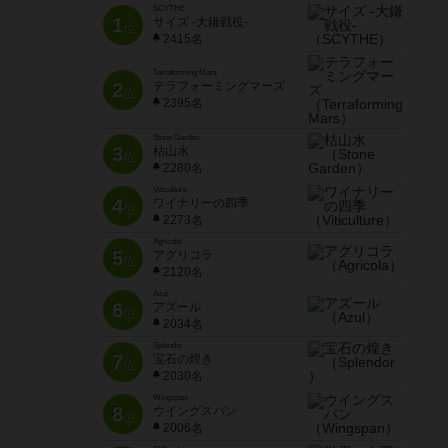
SCYTHE
1
サイズ -大鎌戦役-
位
2415名
Terraforming Mars
2
テラフォーミングマーズ
位
2395名
Stone Garden
3
枯山水
位
2280名
Viticulture
4
ワイナリーの四季
位
2273名
Agricola
5
アグリコラ
位
2120名
Azul
6
アズール
位
2034名
Splendor
7
宝石の煌き
位
2030名
Wingspan
8
ウイングスパン
位
2006名