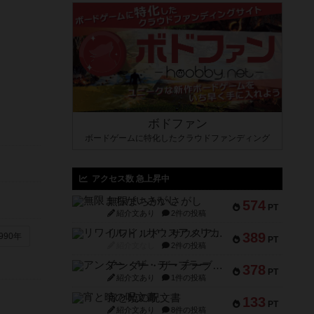
ボドファン
ボードゲームに特化したクラウドファンディング
アクセス数 急上昇中
無限まちがいさがし
574
PT
紹介文あり
2件の投稿
リワイルド：サウスアメリカ
389
990年
PT
紹介文なし
2件の投稿
アンダー・ザ・テーブラー
378
PT
紹介文あり
1件の投稿
宵と暁の呪文書
133
PT
紹介文あり
8件の投稿