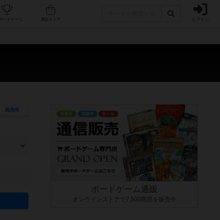
ログイン
カフェ/店舗
人気ボードゲーム
通販ストア
発売年
ます。マニュアルを読む時間や参加者へのルール説明時間は含まれていないため、初めて遊
できるよう、中世ファンタジー・クッキング・海賊同士の対決など、ゲームコンセプトを絞
にボードゲームに慣れている方向けの絞込機能です。例えば「ダイスロール」はランダム値
ボードゲーム通販
オンラインストアで7,500商品を販売中