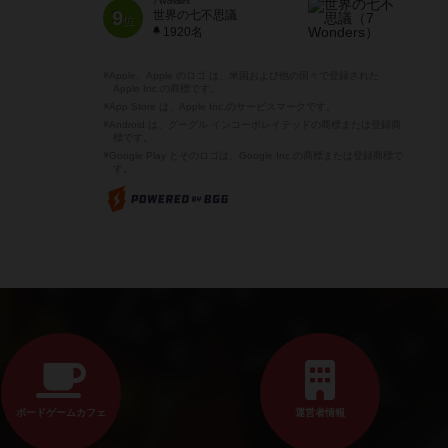
7 Wonders
9
世界の七不思議
位
1920名
※Apple、Apple のロゴ は、米国および他の国々で登録された
Apple Inc.の商標です。
※App Store は、Apple Inc.のサービスマークです。
※Android は、グーグル インコーポレイテッドの商標または登録商
標です。
※Google Play とそのロゴは、Google Inc.の商標または登録商標で
す。
ボードゲームカフェ
運営者情報