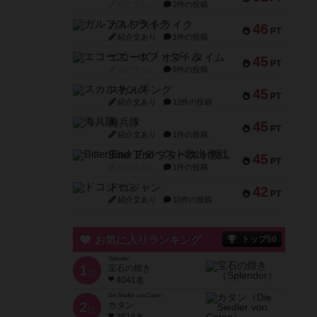
紹介文なし
2件の投稿
ガルフストライク
46
PT
紹介文あり
1件の投稿
エコーズ・オブ・タイム
45
PT
紹介文なし
8件の投稿
スカルキング
45
PT
紹介文あり
12件の投稿
海兵隊
45
PT
紹介文あり
1件の投稿
Bitter End ブタペスト救出作戦
45
PT
紹介文なし
1件の投稿
ドコジャン
42
PT
紹介文あり
10件の投稿
お気に入りランキング
トップ50
Splendor
1
宝石の煌き
位
4041名
Die Siedler von Catan
2
カタン
位