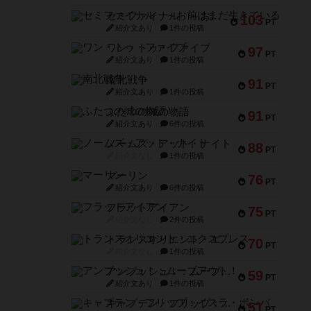
セミファイナル ～お前はまだ生きている～
103
PT
紹介文あり
1件の投稿
ワン・トゥ・ファイブ
97
PT
紹介文あり
1件の投稿
南北戦争
91
PT
紹介文あり
1件の投稿
ふたつの城の物語
91
PT
紹介文あり
6件の投稿
ノームズ・アット・ナイト
88
PT
紹介文なし
1件の投稿
マーリン
76
PT
紹介文あり
6件の投稿
フラットアイアン
75
PT
紹介文なし
2件の投稿
トランスオリエント・エクスプレス
70
PT
紹介文なし
1件の投稿
アンブッシュ！：ムーブアウト！
59
PT
紹介文あり
1件の投稿
キャプテン・フリップ：イスラ・ボンバ
51
PT