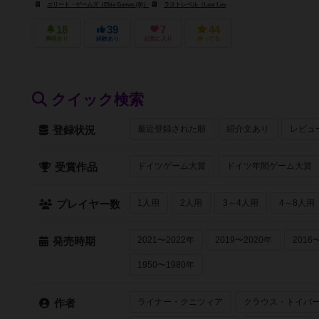
エリート・ゲームズ（Elite Games (II)）
ラストレベル（Last Level）
18
39
7
44
興味あり
経験あり
お気に入り
持ってる
クイック検索
最近登録された順
紹介文あり
レビュ
登録状況
ドイツゲーム大賞
ドイツ年間ゲーム大賞
受賞作品
1人用
2人用
3～4人用
4～8人用
プレイヤー数
2021〜2022年
2019〜2020年
2016
発売時期
1950〜1980年
ライナー・クニツィア
クラウス・トイバ
作者