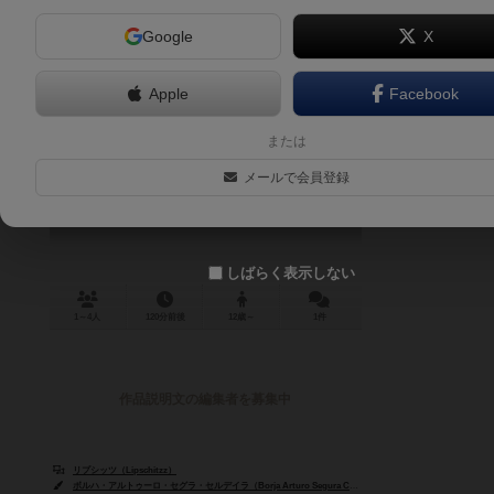
Google
X
Apple
Facebook
タイムオブサッカー
または
Time of Soccer
メールで会員登録
5.9
しばらく表示しない
1～4人
120分前後
12歳～
1件
作品説明文の編集者を募集中
リプシッツ（Lipschitzz）
ボルハ・アルトゥーロ・セグラ・セルデイラ（Borja Arturo Segura Cerdeira）
マルコス・アルナイズ・ラ