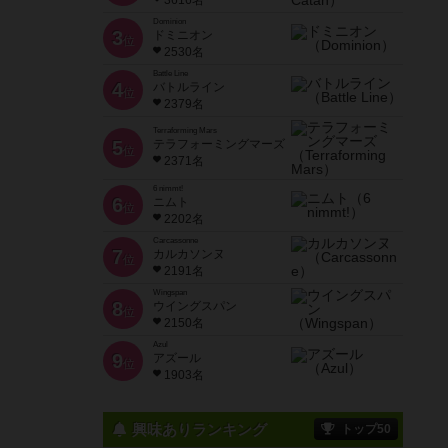
3616名
Dominion
3
ドミニオン
位
2530名
Battle Line
4
バトルライン
位
2379名
Terraforming Mars
5
テラフォーミングマーズ
位
2371名
6 nimmt!
6
ニムト
位
2202名
Carcassonne
7
カルカソンヌ
位
2191名
Wingspan
8
ウイングスパン
位
2150名
Azul
9
アズール
位
1903名
興味ありランキング
トップ50