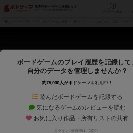
世界のボードゲームを楽しもう！
ボードゲーム専門の総合情報サイト
データベース
検
ボドゲーマTOP
ボードゲームの検索
リプシッツ（Lipschitzz） 1個のボード
ボードゲームのプレイ履歴を記録して
さくさく表示
じっくり表示
自分のデータを管理しませんか？
商品名、商品説明文、デザイナー名、テーマ名、メカニクス名を対象にフリー
ゲームデザイナー名を指定して
フリーワード
ゲームデザイナー
約75,000人
がボドゲーマを利用中！
遊んだボードゲームを記録する
対象年齢を指定します。
世界観や登場人
対象年齢
テーマ/フレー
気になるゲームのレビューを読む
お気に入り作品・所有リストの共有
ログイン / 会員登録（10秒）