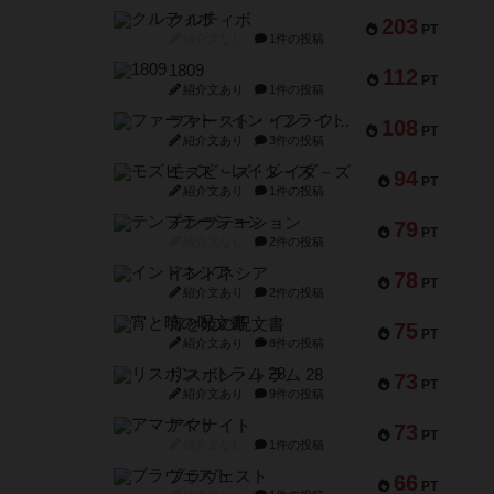
クルティボ
203
PT
紹介文なし
1件の投稿
1809
112
PT
紹介文あり
1件の投稿
ファースト・イン・フライト
108
PT
紹介文あり
3件の投稿
モズビ－ズ・レイダ－ズ
94
PT
紹介文あり
1件の投稿
テンプテーション
79
PT
紹介文なし
2件の投稿
インドネシア
78
PT
紹介文あり
2件の投稿
宵と暁の呪文書
75
PT
紹介文あり
8件の投稿
リスボン・トラム 28
73
PT
紹介文あり
9件の投稿
アマナイト
73
PT
紹介文なし
1件の投稿
ブラヴェスト
66
PT