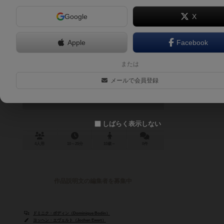
Google
X
Apple
Facebook
ウィスパーズ：名門大学に忍び寄る
または
闇
メールで会員登録
Witness: The Sigma Club
しばらく表示しない
4人用
10～25分
10歳～
0件
作品説明文の編集者を募集中
ドミニク・ボディン（Dominique Bodin）
ヨッヘン・エヴェルト（Jochen Ewert）