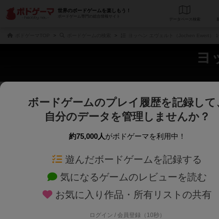
世界のボードゲームを楽しもう！
ボードゲーム専門の総合情報サイト
データベース
検
ボドゲーマTOP
ボードゲームの検索
ヨッヘン エヴェルト（Jochen Ewert
ヨッ
ボードゲームのプレイ履歴を記録して
さくさく表示
じっくり表示
自分のデータを管理しませんか？
商品名、商品説明文、デザイナー名、テーマ名、メカニクス名を対象にフリー
ゲームデザイナー名を指定して
フリーワード
ゲームデザイナー
約75,000人
がボドゲーマを利用中！
遊んだボードゲームを記録する
対象年齢を指定します。
世界観や登場人
対象年齢
テーマ/フレー
気になるゲームのレビューを読む
お気に入り作品・所有リストの共有
ログイン / 会員登録（10秒）