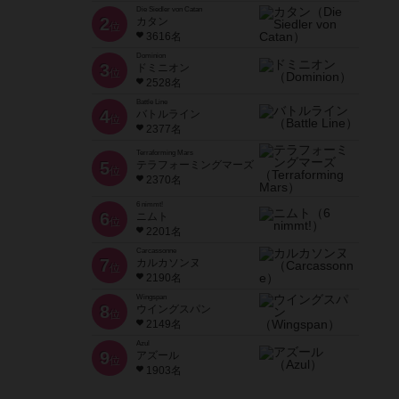
Die Siedler von Catan
2
カタン
位
3616名
Dominion
3
ドミニオン
位
2528名
Battle Line
4
バトルライン
位
2377名
Terraforming Mars
5
テラフォーミングマーズ
位
2370名
6 nimmt!
6
ニムト
位
2201名
Carcassonne
7
カルカソンヌ
位
2190名
Wingspan
8
ウイングスパン
位
2149名
Azul
9
アズール
位
1903名