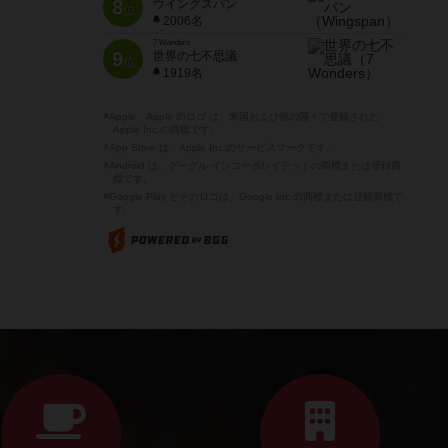
8
ウイングスパン
位
2006名
7 Wonders
9
世界の七不思議
位
1919名
※Apple、Apple のロゴ は、米国および他の国々で登録された
Apple Inc.の商標です。
※App Store は、Apple Inc.のサービスマークです。
※Android は、グーグル インコーポレイテッドの商標または登録商
標です。
※Google Play とそのロゴは、Google Inc.の商標または登録商標で
す。