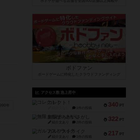
ボドゲが遊べる店舗を全国500店舗以上掲載中
ボドファン
ボードゲームに特化したクラウドファンディング
アクセス数 急上昇中
コレクト！
340
PT
990年
紹介文なし
1件の投稿
無限まちがいさがし
322
PT
紹介文あり
2件の投稿
ガルフストライク
217
PT
紹介文あり
1件の投稿