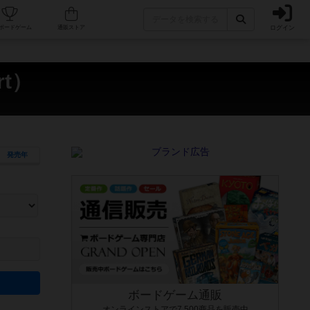
ログイン
カフェ/店舗
人気ボードゲーム
通販ストア
rt）
発売年
ます。マニュアルを読む時間や参加者へのルール説明時間は含まれていないため、初めて遊
できるよう、中世ファンタジー・クッキング・海賊同士の対決など、ゲームコンセプトを絞
にボードゲームに慣れている方向けの絞込機能です。例えば「ダイスロール」はランダム値
ボードゲーム通販
オンラインストアで7,500商品を販売中