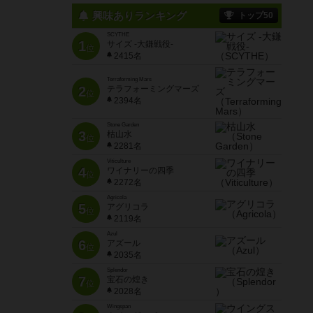
興味ありランキング
トップ50
SCYTHE
1
サイズ -大鎌戦役-
位
2415名
Terraforming Mars
2
テラフォーミングマーズ
位
2394名
Stone Garden
3
枯山水
位
2281名
Viticulture
4
ワイナリーの四季
位
2272名
Agricola
5
アグリコラ
位
2119名
Azul
6
アズール
位
2035名
Splendor
7
宝石の煌き
位
2028名
Wingspan