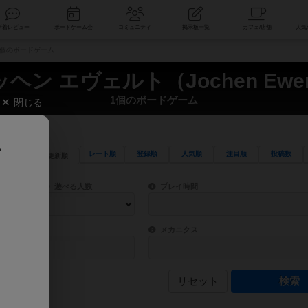
索
新着レビュー
ボードゲーム会
コミュニティ
掲示板一覧
） 1個のボードゲーム
ヘン エヴェルト（Jochen Ewe
1個のボードゲーム
閉じる
、
レート順
登録順
人気順
注目順
投稿数
更新順
ワード検索ができます。
検索できます。
プレイ対象人数に含まれるボードゲームを指定します。
目安となる所要時間を指定することができ
遊べる人数
プレイ時間
物などモチーフ・ストーリーを指定することができます。直感的にゲームシステムを理解
ゲーム性を構成するコアシステムです。主
バー
メカニクス
リセット