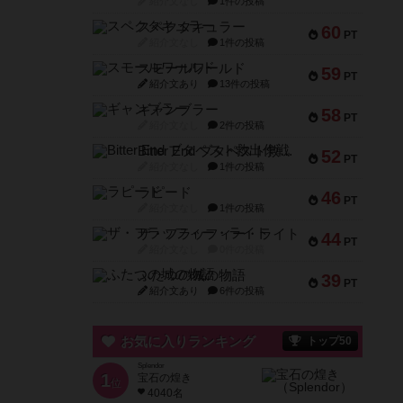
紹介文なし
1件の投稿
スペクタキュラー
60
PT
紹介文なし
1件の投稿
スモールワールド
59
PT
紹介文あり
13件の投稿
ギャンブラー
58
PT
紹介文なし
2件の投稿
Bitter End ブタペスト救出作戦
52
PT
紹介文なし
1件の投稿
ラピード
46
PT
紹介文なし
1件の投稿
ザ・フラッフィー・ライト
44
PT
紹介文なし
0件の投稿
ふたつの城の物語
39
PT
紹介文あり
6件の投稿
お気に入りランキング
トップ50
Splendor
1
宝石の煌き
位
4040名