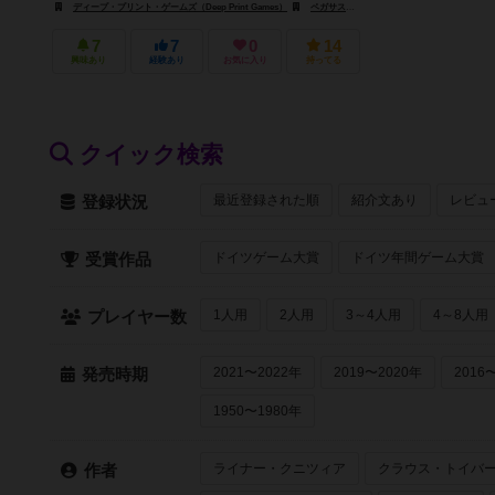
ディープ・プリント・ゲームズ（Deep Print Games）
ペガサス・シュピーレ（Pegasus Spiele）
7
7
0
14
興味あり
経験あり
お気に入り
持ってる
クイック検索
最近登録された順
紹介文あり
レビュ
登録状況
ドイツゲーム大賞
ドイツ年間ゲーム大賞
受賞作品
1人用
2人用
3～4人用
4～8人用
プレイヤー数
2021〜2022年
2019〜2020年
2016
発売時期
1950〜1980年
ライナー・クニツィア
クラウス・トイバ
作者