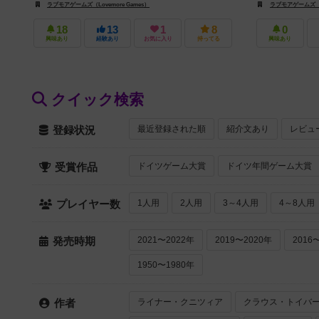
ラブモアゲームズ（Lovemore Games）
ラブモアゲームズ（Lo
18
13
1
8
0
興味あり
経験あり
お気に入り
持ってる
興味あり
クイック検索
最近登録された順
紹介文あり
レビュ
登録状況
ドイツゲーム大賞
ドイツ年間ゲーム大賞
受賞作品
1人用
2人用
3～4人用
4～8人用
プレイヤー数
2021〜2022年
2019〜2020年
2016
発売時期
1950〜1980年
ライナー・クニツィア
クラウス・トイバ
作者