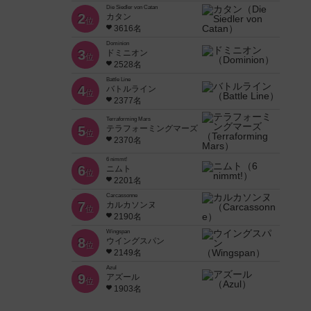
Die Siedler von Catan
2
カタン
位
3616名
Dominion
3
ドミニオン
位
2528名
Battle Line
4
バトルライン
位
2377名
Terraforming Mars
5
テラフォーミングマーズ
位
2370名
6 nimmt!
6
ニムト
位
2201名
Carcassonne
7
カルカソンヌ
位
2190名
Wingspan
8
ウイングスパン
位
2149名
Azul
9
アズール
位
1903名