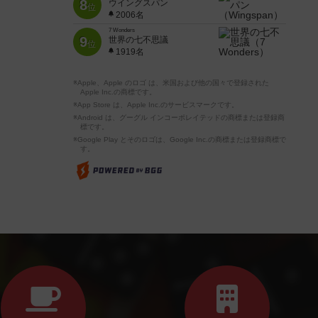
8
ウイングスパン
位
2006名
7 Wonders
9
世界の七不思議
位
1919名
※Apple、Apple のロゴ は、米国および他の国々で登録された
Apple Inc.の商標です。
※App Store は、Apple Inc.のサービスマークです。
※Android は、グーグル インコーポレイテッドの商標または登録商
標です。
※Google Play とそのロゴは、Google Inc.の商標または登録商標で
す。