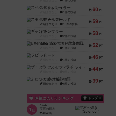
紹介文なし
1件の投稿
スペクタキュラー
60
PT
紹介文なし
1件の投稿
スモールワールド
59
PT
紹介文あり
13件の投稿
ギャンブラー
58
PT
紹介文なし
2件の投稿
Bitter End ブタペスト救出作戦
52
PT
紹介文なし
1件の投稿
ラピード
46
PT
紹介文なし
1件の投稿
ザ・フラッフィー・ライト
44
PT
紹介文なし
0件の投稿
ふたつの城の物語
39
PT
紹介文あり
6件の投稿
お気に入りランキング
トップ50
Splendor
1
宝石の煌き
位
4040名