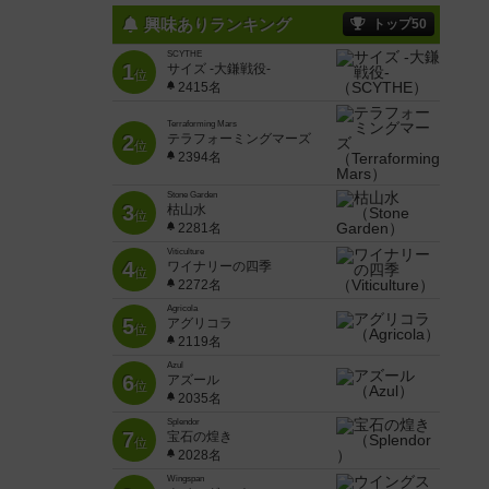
興味ありランキング
トップ50
SCYTHE
1
サイズ -大鎌戦役-
位
2415名
Terraforming Mars
2
テラフォーミングマーズ
位
2394名
Stone Garden
3
枯山水
位
2281名
Viticulture
4
ワイナリーの四季
位
2272名
Agricola
5
アグリコラ
位
2119名
Azul
6
アズール
位
2035名
Splendor
7
宝石の煌き
位
2028名
Wingspan