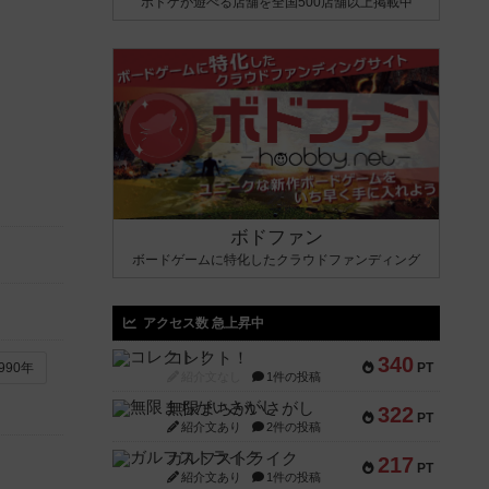
ボドゲが遊べる店舗を全国500店舗以上掲載中
ボドファン
ボードゲームに特化したクラウドファンディング
アクセス数 急上昇中
コレクト！
340
PT
990年
紹介文なし
1件の投稿
無限まちがいさがし
322
PT
紹介文あり
2件の投稿
ガルフストライク
217
PT
紹介文あり
1件の投稿