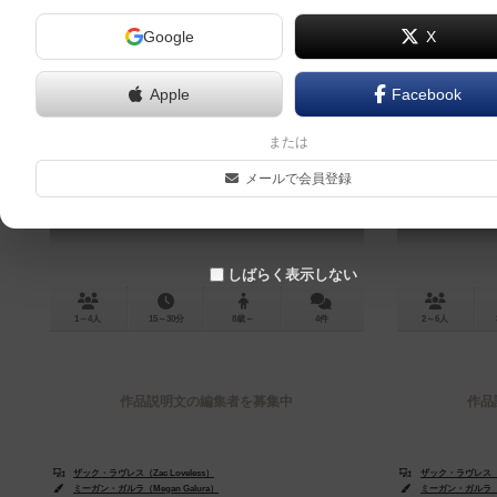
Google
X
Apple
Facebook
ジュエルボックス
または
Jewel Box
メールで会員登録
6.1
しばらく表示しない
1～4人
15～30分
8歳～
4件
2～6人
作品説明文の編集者を募集中
作品
ザック・ラヴレス（Zac Loveless）
ザック・ラヴレス（Za
ミーガン・ガルラ（Megan Galura）
ミーガン・ガルラ（Me