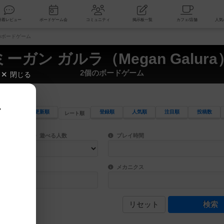
索
新着レビュー
ボードゲーム会
コミュニティ
掲示板一覧
個のボードゲーム
ミーガン ガルラ（Megan Galura
2個のボードゲーム
閉じる
、
更新順
登録順
人気順
注目順
投稿数
レート順
ワード検索ができます。
検索できます。
プレイ対象人数に含まれるボードゲームを指定します。
目安となる所要時間を指定することができ
遊べる人数
プレイ時間
物などモチーフ・ストーリーを指定することができます。直感的にゲームシステムを理解
ゲーム性を構成するコアシステムです。主
バー
メカニクス
リセット