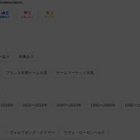
vemore Games）
6
0
2
経験あり
お気に入り
持ってる
ーあり
画像あり
フランス年間ゲーム大賞
ゲームマーケット大賞
〜2018年
2010〜2015年
2000〜2010年
1990〜2000年
1980〜1
ー
ヴォルフガング・クラマー
ウヴェ・ローゼンベルク