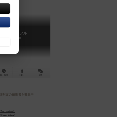
トップワッフル
Top Waffle
30～45分
7歳～
0件
説明文の編集者を募集中
c Loveless）
gan Galura）