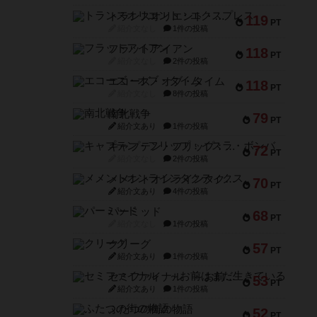
トランスオリエント・エクスプレス
119
PT
紹介文なし
1件の投稿
フラットアイアン
118
PT
紹介文なし
2件の投稿
エコーズ・オブ・タイム
118
PT
紹介文なし
8件の投稿
南北戦争
79
PT
紹介文あり
1件の投稿
キャプテン・フリップ：イスラ・ボンバ
72
PT
紹介文なし
2件の投稿
メメントオンラインタクティクス
70
PT
紹介文あり
4件の投稿
パーミッド
68
PT
紹介文なし
1件の投稿
クリーグ
57
PT
紹介文あり
1件の投稿
セミファイナル ～お前はまだ生きている～
53
PT
紹介文あり
1件の投稿
ふたつの街の物語
52
PT