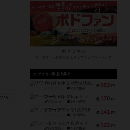
ボドファン
ボードゲームに特化したクラウドファンディング
アクセス数 急上昇中
リワイルド：サウスアメリカ
552
PT
紹介文なし
2件の投稿
マーケットフレッシュ
170
990年
PT
紹介文あり
1件の投稿
ファイアー・ブルズ / 火牛陣
141
PT
紹介文なし
1件の投稿
ワン・トゥ・ファイブ
122
PT
紹介文あり
1件の投稿