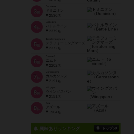
3618名
Dominion
3
ドミニオン
位
2530名
Battle Line
4
バトルライン
位
2379名
Terraforming Mars
5
テラフォーミングマーズ
位
2372名
6 nimmt!
6
ニムト
位
2202名
Carcassonne
7
カルカソンヌ
位
2191名
Wingspan
8
ウイングスパン
位
2151名
Azul
9
アズール
位
1904名
興味ありランキング
トップ50