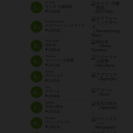
SCYTHE
1
サイズ -大鎌戦役-
位
2416名
Terraforming Mars
2
テラフォーミングマーズ
位
2395名
Stone Garden
3
枯山水
位
2281名
Viticulture
4
ワイナリーの四季
位
2273名
Agricola
5
アグリコラ
位
2120名
Azul
6
アズール
位
2034名
Splendor
7
宝石の煌き
位
2031名
Wingspan
8
ウイングスパン
位
2007名