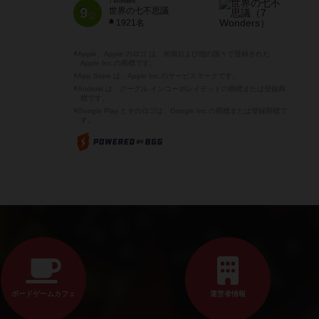
7 Wonders
9
世界の七不思議
位
1921名
※Apple、Apple のロゴ は、米国および他の国々で登録された
Apple Inc.の商標です。
※App Store は、Apple Inc.のサービスマークです。
※Android は、グーグル インコーポレイテッドの商標または登録商
標です。
※Google Play とそのロゴは、Google Inc.の商標または登録商標で
す。
ボードゲームカフェ
運営者情報