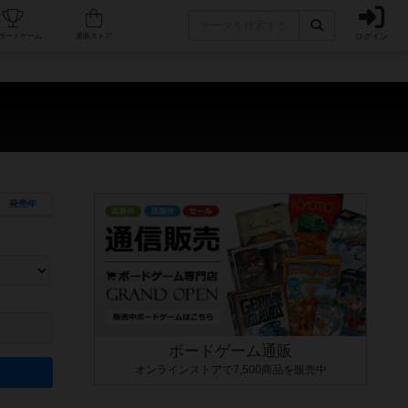
ログイン
カフェ/店舗
人気ボードゲーム
通販ストア
発売年
ます。マニュアルを読む時間や参加者へのルール説明時間は含まれていないため、初めて遊
できるよう、中世ファンタジー・クッキング・海賊同士の対決など、ゲームコンセプトを絞
にボードゲームに慣れている方向けの絞込機能です。例えば「ダイスロール」はランダム値
ボードゲーム通販
オンラインストアで7,500商品を販売中