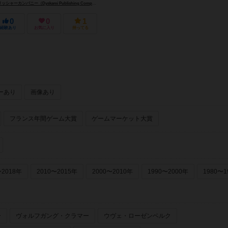
ーカンパニー（Dyskami Publishing Company）
0
0
1
経験あり
お気に入り
持ってる
ーあり
画像あり
フランス年間ゲーム大賞
ゲームマーケット大賞
〜2018年
2010〜2015年
2000〜2010年
1990〜2000年
1980〜1
ー
ヴォルフガング・クラマー
ウヴェ・ローゼンベルク