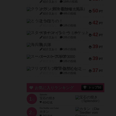
紹介文あり
18件の投稿
クランク! ：冒険者たち（拡張）
50
PT
紹介文あり
4件の投稿
とうほうの！
42
PT
紹介文なし
1件の投稿
スターマイン・ラミー ポケット
42
PT
紹介文あり
2件の投稿
海兵隊
39
PT
紹介文あり
1件の投稿
スーパーストア3000
39
PT
紹介文なし
1件の投稿
フリップ７：復讐心とともに
37
PT
紹介文なし
2件の投稿
お気に入りランキング
トップ50
Splendor
1
宝石の煌き
位
4042名
Die Siedler von Catan
2
カタン
位