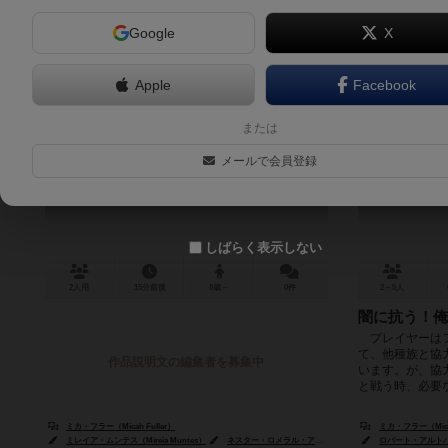
Google
X
Apple
Facebook
トラッフル・スカッフル
または
Truffle Scuffle
Warba
メールで会員登録
しばらく表示しない
2人用
15分前後
8歳～
0件
2～5人
闇に抗う！俺
プレイヤーはフ
て、他種族と協
作品説明文の編集者を募集中
います。が、協
と戦う時、必要な
ミカ・フラー（Micah Fuller）
ミカ・フラー（Micah
ミレイア・ムンテス（Mireia Muntes）
ネスター・ロメラル・アンドレス（Néstor Romeral Andrés）
ロバート・アルトバウア