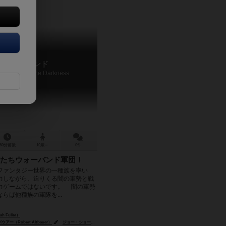
ウォーバンド
nd: Against the Darkness
60分前後
10歳～
0件
たちウォーバンド軍団！
ァンタジー世界の一種族を率い
力しながら、迫りくる闇の軍勢と戦
力ゲームではないです。 闇の軍勢
らば他種族の軍隊を...
 Fuller）
ー（Robert Altbauer）
ジョー・ショークロス（Joe Shawcross）