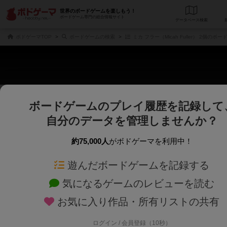
世界のボードゲームを楽しもう！
ボードゲーム専門の総合情報サイト
データベース
検
ボドゲーマTOP
ボードゲームの検索
ミカ フラー（Micah Fuller） 2個のボ
ボードゲームのプレイ履歴を記録して
さくさく表示
じっくり表示
自分のデータを管理しませんか？
商品名、商品説明文、デザイナー名、テーマ名、メカニクス名を対象にフリー
ゲームデザイナー名を指定して
フリーワード
ゲームデザイナー
約75,000人
がボドゲーマを利用中！
遊んだボードゲームを記録する
対象年齢を指定します。
世界観や登場人
対象年齢
テーマ/フレー
気になるゲームのレビューを読む
お気に入り作品・所有リストの共有
ログイン / 会員登録（10秒）