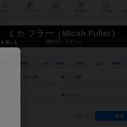
索
新着レビュー
ボードゲーム会
コミュニティ
掲示板一覧
ードゲーム
ミカ フラー（Micah Fuller）
2個のボードゲーム
閉じる
、
更新順
レート順
登録順
人気順
投稿数
注目順
ワード検索ができます。
検索できます。
プレイ対象人数に含まれるボードゲームを指定します。
目安となる所要時間を指定することができ
遊べる人数
プレイ時間
物などモチーフ・ストーリーを指定することができます。直感的にゲームシステムを理解
ゲーム性を構成するコアシステムです。主
バー
メカニクス
リセット