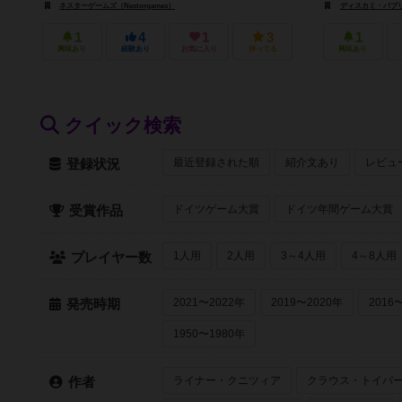
ネスターゲームズ（Nestorgames）
ディスカミ・パブリッシャ
1
4
1
3
1
興味あり
経験あり
お気に入り
持ってる
興味あり
クイック検索
最近登録された順
紹介文あり
レビュ
登録状況
ドイツゲーム大賞
ドイツ年間ゲーム大賞
受賞作品
1人用
2人用
3～4人用
4～8人用
プレイヤー数
2021〜2022年
2019〜2020年
2016
発売時期
1950〜1980年
ライナー・クニツィア
クラウス・トイバ
作者