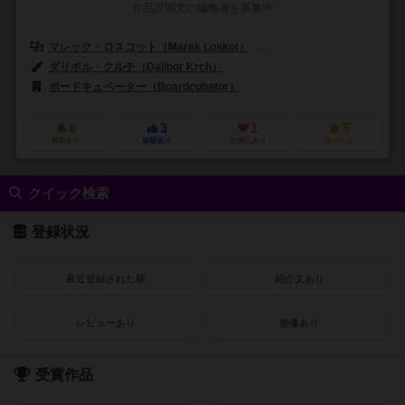
作品説明文の編集者を募集中
マレック・ロスコット（Marek Loskot）
マーティン・リホリク（Marti
ダリボル・クルチ（Dalibor Krch）
ボードキュベーター（Boardcubator）
6
3
1
5
興味あり
経験あり
お気に入り
持ってる
クイック検索
登録状況
最近登録された順
紹介文あり
レビューあり
画像あり
受賞作品