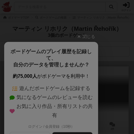
ログイン
ボドゲーマTOP
ボードゲームの検索
マーティン リホリク（Martin Řehořík
マーティン リホリク（Martin Řehořík）
3個のボードゲーム
閉じる
ボードゲームのプレイ履歴を記録し
検索メニュー
て、
自分のデータを管理しませんか？
約75,000人
がボドゲーマを利用中！
遊んだボードゲームを記録する
プロジェクトL：フィネス
気になるゲームのレビューを読む
Project L: Finesse
6.5
お気に入り作品・所有リストの共
有
ログイン / 会員登録（10秒）
1～4人
20～40分
13歳～
2件