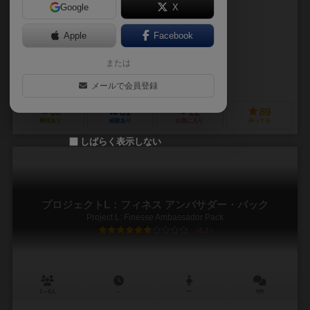
Google
X
作品説明文の編集者を募集中
Apple
Facebook
フィリップ・ダーヘル（Filip Daňhel）
マーティン・リホリク（Martin
または
ヤロスラフ・ジュリカ（Jaroslav Jurica）
マレク・ロスコット（Mare
ボードキュベーター（Boardcubator）
メールで会員登録
60
81
22
89
興味あり
経験あり
お気に入り
持ってる
しばらく表示しない
プロジェクトL：フィネス アンバサダー・パック
Project L: Finesse Ambassador Pack
6.2
1～5人
－
ー
0件