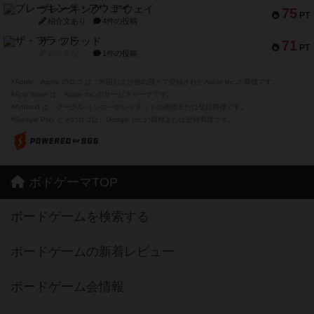
ブレーキング・アウェイ
75
PT
紹介文あり
4件の投稿
ザ・フラッド
71
PT
紹介文なし
1件の投稿
※Apple、Apple のロゴ は、米国および他の国々で登録されたApple Inc.の商標です。
※App Store は、Apple Inc.のサービスマークです。
※Android は、グーグル インコーポレイテッドの商標または登録商標です。
※Google Play とそのロゴは、Google Inc.の商標または登録商標です。
ボドゲーマTOP
ボードゲームを検索する
ボードゲームの新着レビュー
ボードゲーム会情報