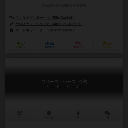
作品説明文の編集者を募集中
フィリップ・ダーヘル（Filip Daňhel）
マーティン・リホリク（Martin
ヤロスラフ・ジュリカ（Jaroslav Jurica）
マレク・ロスコット（Mare
ボードキュベーター（Boardcubator）
17
25
8
51
興味あり
経験あり
お気に入り
持ってる
スペース・レース: 冷戦
Space Race: Cold War
1～5人
45～90分
13歳～
0件