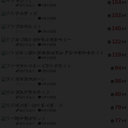
ギョッと
154
PT
紹介文あり
1件の投稿
クルティボ
152
PT
紹介文なし
1件の投稿
ブラヴェスト
140
PT
紹介文なし
1件の投稿
ドブル：ポケットモンスター
122
PT
紹介文あり
4件の投稿
ジャンヌ・ダルク-オルレアン ドロー＆ライト
118
PT
紹介文なし
5件の投稿
ファースト・イン・フライト
94
PT
紹介文あり
3件の投稿
ダイススローン
88
PT
紹介文なし
1件の投稿
ガルフストライク
80
PT
紹介文あり
1件の投稿
モズビ－ズ・レイダ－ズ
79
PT
紹介文あり
1件の投稿
リー対グラント
77
PT
紹介文あり
1件の投稿