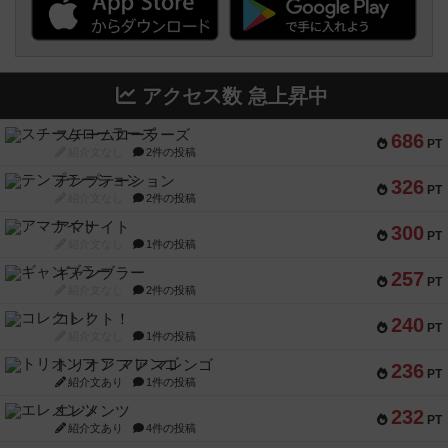
アクセス数 急上昇中
スチームローラーズ
686
PT
紹介文なし
2件の投稿
テンプテーション
326
PT
紹介文なし
2件の投稿
アマナイト
300
PT
紹介文なし
1件の投稿
ギャンブラー
257
PT
紹介文なし
2件の投稿
コレクト！
240
PT
紹介文なし
1件の投稿
トリオンフ ア マレンゴ
236
PT
紹介文あり
1件の投稿
エレメンツ
232
PT
紹介文あり
4件の投稿