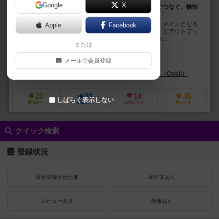
Google
X
機械を置いたら、インプットとアウトプットをパイプでつなぐ。愉快
痛快、生産ライン構築パズル。
工場に部品をレイアウトして、生産ラインを作ろう。メインとなる
Apple
Facebook
変換装置を設置したら、パイプでインプット（原材料）とアウトプッ
ト（加工品）をつなぎ、ライン完成だ。成功すれば収入...
または
コルネ・ファン・モーセル（Corne van Moorsel）
メールで会員登録
カリム・シャクルン（Karim Chakroun）
マルコ・ジュリセン（Marco
ズィーマンゲームズ（Z-Man Games）
クワリ（Cwali）
23
83
14
45
しばらく表示しない
興味あり
経験あり
お気に入り
持ってる
クイック検索
登録状況
最近登録された順
紹介文あり
レビューあり
画像あり