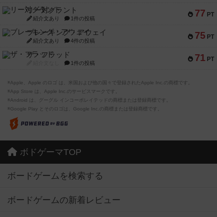
リー対グラント
77
PT
紹介文あり
1件の投稿
ブレーキング・アウェイ
75
PT
紹介文あり
4件の投稿
ザ・フラッド
71
PT
紹介文なし
1件の投稿
※Apple、Apple のロゴ は、米国および他の国々で登録されたApple Inc.の商標です。
※App Store は、Apple Inc.のサービスマークです。
※Android は、グーグル インコーポレイテッドの商標または登録商標です。
※Google Play とそのロゴは、Google Inc.の商標または登録商標です。
ボドゲーマTOP
ボードゲームを検索する
ボードゲームの新着レビュー