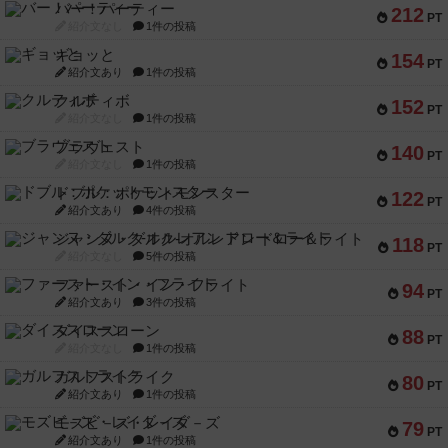
バー！パーティー
212
PT
紹介文なし
1件の投稿
ギョッと
154
PT
紹介文あり
1件の投稿
クルティボ
152
PT
紹介文なし
1件の投稿
ブラヴェスト
140
PT
紹介文なし
1件の投稿
ドブル：ポケットモンスター
122
PT
紹介文あり
4件の投稿
ジャンヌ・ダルク-オルレアン ドロー＆ライト
118
PT
紹介文なし
5件の投稿
ファースト・イン・フライト
94
PT
紹介文あり
3件の投稿
ダイススローン
88
PT
紹介文なし
1件の投稿
ガルフストライク
80
PT
紹介文あり
1件の投稿
モズビ－ズ・レイダ－ズ
79
PT
紹介文あり
1件の投稿