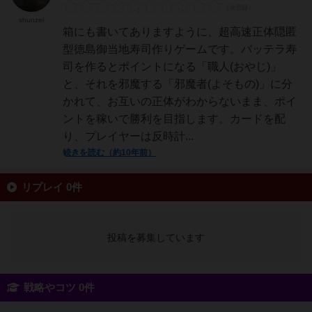
shunzei
箱にも書いてありますように、超高速正体隠匿
型徳島御当地寿司作りゲームです。バッテラ寿
司を作るとポイントになる「職人(おやじ)」
と、それを邪魔する「邪魔者(よそもの)」に分
かれて、お互いの正体がわからないまま、ポイ
ントを稼いで勝利を目指します。カードを配
り、プレイヤーは反時計...
続きを読む（約10年前）
リプレイ 0件
投稿を募集しています
戦略やコツ 0件