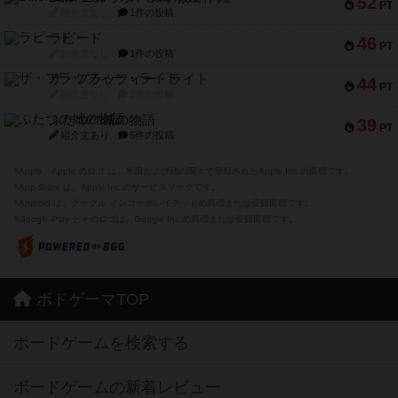
52
PT
紹介文なし
1件の投稿
ラピード
46
PT
紹介文なし
1件の投稿
ザ・フラッフィー・ライト
44
PT
紹介文なし
0件の投稿
ふたつの城の物語
39
PT
紹介文あり
6件の投稿
※Apple、Apple のロゴ は、米国および他の国々で登録されたApple Inc.の商標です。
※App Store は、Apple Inc.のサービスマークです。
※Android は、グーグル インコーポレイテッドの商標または登録商標です。
※Google Play とそのロゴは、Google Inc.の商標または登録商標です。
ボドゲーマTOP
ボードゲームを検索する
ボードゲームの新着レビュー