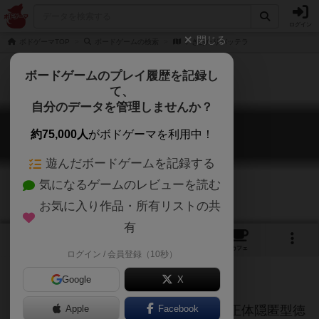
ログイン
閉じる
ボドゲーマTOP
ボードゲームの検索
いきあたりバッテラ
ボードゲームのプレイ履歴を記録し
て、
自分のデータを管理しませんか？
いきあたりバッテラ
約75,000人
がボドゲーマを利用中！
Ikiatari battera
遊んだボードゲームを記録する
気になるゲームのレビューを読む
お気に入り作品・所有リストの共
有
2
3
4
トップ
画像
動画
レビュー
カフェ
ログイン / 会員登録（10秒）
Google
X
箱にも書いてありますように、超高速正体隠匿型徳
Apple
Facebook