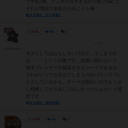
で手札2枚。テンポが良すぎるので変に悩むと
それが理由で追放されることも😂
続きを読む（2ヶ月前）
皇帝
81名
0名
0
erith/shaker
ネタとしてはおもしろいけれど、そこまでか
な・・・という印象です。故郷へ帰れという、
相手プレイヤーを脱落させるカードがあるが、
それがいつでも出せてしまうのがバランスブレ
イクしているかも。テーマは面白いのでもう少
し精錬してから出してほしかったなぁという感
想です。
続きを読む（約8年前）
大賢者
231名
0名
0