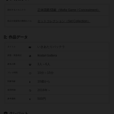
正体隠匿/隠蔽（Mafia Game / Concealment）
頻出するメカニクス
セットコレクション（Set Collection）
得点や資源等の獲得ルール
作品データ
いきあたりバッテラ
タイトル
Ikiatari battera
原題・英題表記
3人～6人
参加人数
10分～15分
プレイ時間
10歳から
対象年齢
2016年～
発売時期
500円
参考価格
クレジット