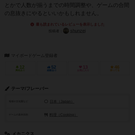
とかで人数が揃うまでの時間調整や、ゲームの合間
の息抜きにやるといいかもしれません。
最も読まれているレビューを表示しました
shunzei
投稿者：
マイボードゲーム登録者
12
52
13
46
興味あり
経験あり
お気に入り
持ってる
テーマ/フレーバー
日本（Japan）
地域や文化圏など
料理（Cooking）
ゲームの基本目的
メカニクス