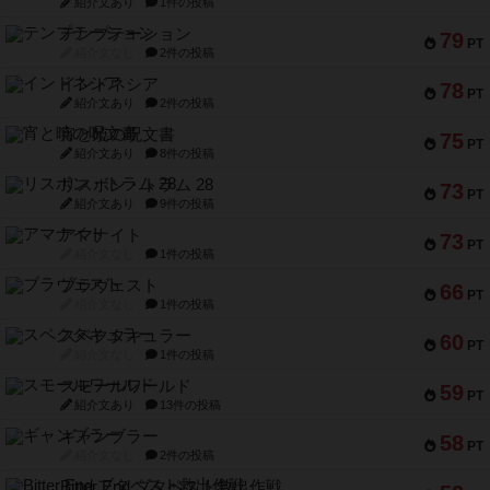
紹介文あり
1件の投稿
テンプテーション
79
PT
紹介文なし
2件の投稿
インドネシア
78
PT
紹介文あり
2件の投稿
宵と暁の呪文書
75
PT
紹介文あり
8件の投稿
リスボン・トラム 28
73
PT
紹介文あり
9件の投稿
アマナイト
73
PT
紹介文なし
1件の投稿
ブラヴェスト
66
PT
紹介文なし
1件の投稿
スペクタキュラー
60
PT
紹介文なし
1件の投稿
スモールワールド
59
PT
紹介文あり
13件の投稿
ギャンブラー
58
PT
紹介文なし
2件の投稿
Bitter End ブタペスト救出作戦