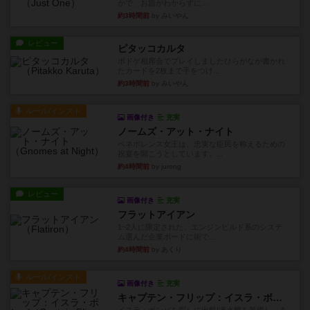
かで、お題がわからずに...
約3時間前
by みいやん
レビュー
ピタッコカルタ
ボドゲ相席会でプレイしましたひらがなが書かれ
たカードを2枚まで手をつけ...
約3時間前
by みいやん
ルール/インスト
画像付き
充実
ノームズ・アット・ナイト
ベネボレンス女王は、忠実な臣民を称えるための
祝宴を開こうとしています。...
約4時間前
by jurong
レビュー
画像付き
充実
フラットアイアン
1~2人に限定された、エンジンビルド系のシステ
ム選んだ企業ボードに街で...
約4時間前
by あくり
ルール/インスト
画像付き
充実
キャプテン・フリップ：イスラ・ボンバ