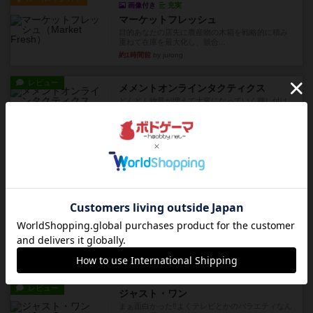
画像付き
充実
マーケットフレッシュ
目的あなたの店先に農産物の木箱を戦略的に積み
重ねて在庫を最大化し、競合...
約1時間前
by jurong
レビュー
メメントオンラインタクティクス
どんどん物量が増えて大変になっていく押し付け
合いが楽しいゲーム盛り上が...
約1時間前
by nekomanma222
レビュー
ヘックメック
サイコロゲームです1から5までの数字と芋虫がか
かれたダイス。これを振っ...
約3時間前
by みいやん
レビュー
ハゲタカのえじき
超有名なゲームですが、初めてプレイしました。1
から15までのカードがプ...
約3時間前
by みいやん
レビュー
ジャスト・ワン
まぁ面白かった‼️よくテレビとかのバラエティなん