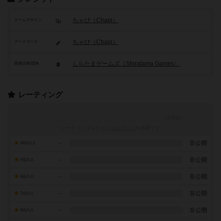
ちゃぴ（Chapi）
ゲームデザイン
ちゃぴ（Chapi）
アートワーク
しらたまゲームズ（Shiratama Games）
関連企業/団体
レーティング
レーティングを行うには
ログイン
が必要です
-
非公開
10点の人
-
非公開
9点の人
-
非公開
8点の人
-
非公開
7点の人
-
非公開
6点の人