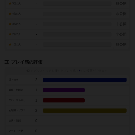
-
非公開
5点の人
-
非公開
4点の人
-
非公開
3点の人
-
非公開
2点の人
-
非公開
1点の人
プレイ感の評価
トグルスイッチを押すとプレイ感（
※
）の投票ができます
2
運・確率
1
戦略・判断力
1
交渉・立ち回り
2
心理戦・ブラフ
0
攻防・戦闘
0
アート・外見