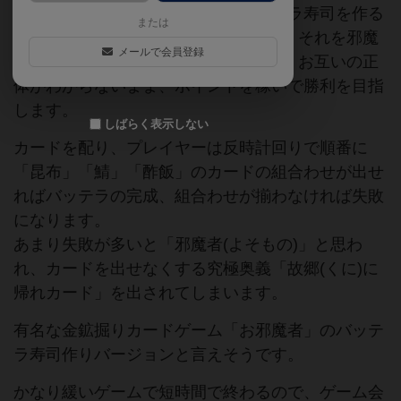
島御当地寿司作りゲームです。バッテラ寿司を作る
または
とポイントになる「職人(おやじ)」と、それを邪魔
メールで会員登録
する「邪魔者(よそもの)」に分かれて、お互いの正
体がわからないまま、ポイントを稼いで勝利を目指
します。
しばらく表示しない
カードを配り、プレイヤーは反時計回りで順番に
「昆布」「鯖」「酢飯」のカードの組合わせが出せ
ればバッテラの完成、組合わせが揃わなければ失敗
になります。
あまり失敗が多いと「邪魔者(よそもの)」と思わ
れ、カードを出せなくする究極奥義「故郷(くに)に
帰れカード」を出されてしまいます。
有名な金鉱掘りカードゲーム「お邪魔者」のバッテ
ラ寿司作りバージョンと言えそうです。
かなり緩いゲームで短時間で終わるので、ゲーム会