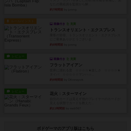
イスラ・ボンバを探しに出航!潜水艦を装備し、あ
なたの乗組員を監獄から解...
約7時間前
by jurong
ルール/インスト
画像付き
充実
トランスオリエント・エクスプレス
乗客の皆様、トランスオリエント・エクスプレス
にご乗車ありがとうございま...
約8時間前
by jurong
レビュー
画像付き
充実
フラットアイアン
世界に浸れる度 ☆☆☆☆★楽しさ ☆☆☆☆★
タイパ ☆☆☆☆☆マンハッ...
約9時間前
by DKnewyork
レビュー
花火：スターマイン
自分のカードは見えず他のプレイヤーのカードが
見える状態でカードを教えた...
約11時間前
by mob567
ボドゲーマのアプリ版はこちら