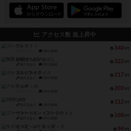
アクセス数 急上昇中
コレクト！
340
PT
紹介文なし
1件の投稿
無限まちがいさがし
322
PT
紹介文あり
2件の投稿
ガルフストライク
217
PT
紹介文あり
1件の投稿
クルティボ
203
PT
紹介文なし
1件の投稿
1809
112
PT
紹介文あり
1件の投稿
ファースト・イン・フライト
108
PT
紹介文あり
3件の投稿
モズビ－ズ・レイダ－ズ
94
PT