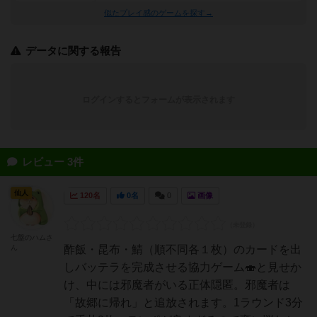
似たプレイ感のゲームを探す→
データに関する報告
ログインするとフォームが表示されます
レビュー 3件
仙人
120名
0名
0
画像
七盤のハムさ
ん
酢飯・昆布・鯖（順不同各１枚）のカードを出
しバッテラを完成させる協力ゲーム🍣と見せか
け、中には邪魔者がいる正体隠匿。邪魔者は
「故郷に帰れ」と追放されます。1ラウンド3分