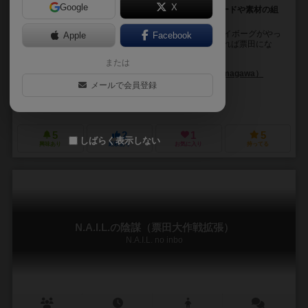
Google
X
マシーナリーとも子の本格的ボードゲームが登場！カードや素材の組
み合わせで、多くの投票券を集めよう！
シンギュラリティ！人類を滅ぼすために2045年からサイボーグがやっ
Apple
Facebook
てきた！ 人類に残された道はただ一つ「死にたくなければ票田にな
れ！」 大人気Vtuberマシーナリー...
または
あやなく（Ayanaku）
魂川 りんり（Rinri Tamagawa）
メールで会員登録
マシーナリーとも子（Mashinari Tomoko）
大宇宙倫理の会（Daiuchu 
風呂まりもレコーズ（Furo Marimo Records）
5
2
1
5
しばらく表示しない
興味あり
経験あり
お気に入り
持ってる
N.A.I.L.の陰謀（票田大作戦拡張）
N.A.I.L. no inbo