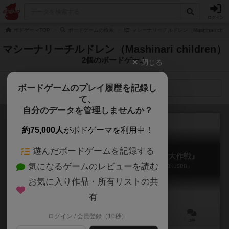
ログイン
ボドゲーマTOP
ボードゲームの検索
マシーナリーチルドレン（Mashinari chi
マシーナリーチルドレン（Mashinari children）
2個のボードゲーム
閉じる
ボードゲームのプレイ履歴を記録し
検索メニュー
て、
自分のデータを管理しませんか？
約75,000人
がボドゲーマを利用中！
遊んだボードゲームを記録する
マシーナリーとも子ボードゲーム『票田大作戦』
気になるゲームのレビューを読む
Mashinari Tomoko board game 『Hyoden Daisakusen』
お気に入り作品・所有リストの共
有
ログイン / 会員登録（10秒）
3～5人
60～90分
12歳～
2件