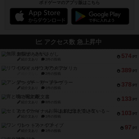
ボドゲーマのアプリ版はこちら
アクセス数 急上昇中
無限まちがいさがし
574
PT
紹介文あり
2件の投稿
リワイルド：サウスアメリカ
389
PT
紹介文なし
2件の投稿
アンダー・ザ・テーブラー
378
PT
紹介文あり
1件の投稿
宵と暁の呪文書
133
PT
紹介文あり
8件の投稿
セミファイナル ～お前はまだ生きている～
103
PT
紹介文あり
1件の投稿
ワン・トゥ・ファイブ
97
PT
紹介文あり
1件の投稿