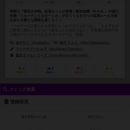
3～5人
40～90分
12歳～
0件
待望の『票田大作戦』拡張セットが登場！敵対組織「N.A.I.L.」や謎の
生物「トルーテンイルガーシカ」が出てくるぞ３つの拡張ルールを組
み合わせ新たな戦略を楽しもう！
「バカゲーだと思ったら非常にしっかりゲームだった」 「とも子なの
に堅実に面白くてどういう顔をしたらわからない」 不思議な評判で大
人気のマシーナリーとも子ボードゲーム『票田...
あやなく（Ayanaku）
魂川 りんり（Rinri Tamagawa）
マシーナリーとも子（Mashinari Tomoko）
大宇宙倫理の会（Daiuchu 
風呂まりもレコーズ（Furo Marimo Records）
5
2
1
4
興味あり
経験あり
お気に入り
持ってる
クイック検索
登録状況
最近登録された順
紹介文あり