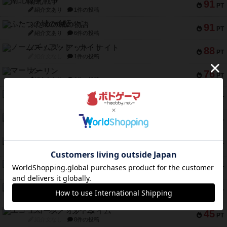
南北戦争
91
PT
紹介文あり
1件の投稿
ふたつの城の物語
91
PT
紹介文あり
6件の投稿
ノームズ・アット・ナイト
88
PT
紹介文なし
1件の投稿
マーリン
76
PT
紹介文あり
6件の投稿
フラットアイアン
75
PT
紹介文なし
2件の投稿
トランスオリエント・エクスプレス
70
PT
紹介文なし
1件の投稿
アンブッシュ！：ムーブアウト！
59
PT
紹介文あり
1件の投稿
キャプテン・フリップ：イスラ・ボンバ
51
PT
紹介文なし
2件の投稿
ガルフストライク
46
PT
紹介文あり
1件の投稿
エコーズ・オブ・タイム
45
PT
紹介文なし
8件の投稿