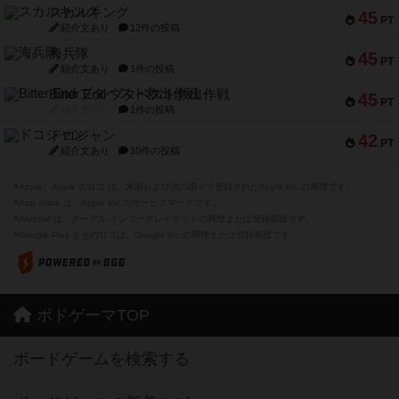
スカルキング
45
PT
紹介文あり
12件の投稿
海兵隊
45
PT
紹介文あり
1件の投稿
Bitter End ブタペスト救出作戦
45
PT
紹介文なし
1件の投稿
ドコジャン
42
PT
紹介文あり
10件の投稿
※Apple、Apple のロゴ は、米国および他の国々で登録されたApple Inc.の商標です。
※App Store は、Apple Inc.のサービスマークです。
※Android は、グーグル インコーポレイテッドの商標または登録商標です。
※Google Play とそのロゴは、Google Inc.の商標または登録商標です。
ボドゲーマTOP
ボードゲームを検索する