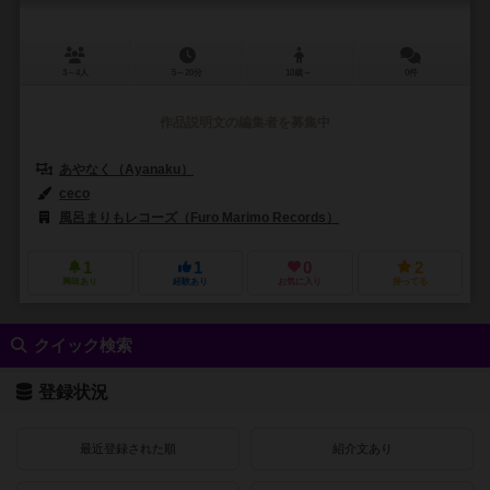
3～4人
5～20分
10歳～
0件
作品説明文の編集者を募集中
あやなく（Ayanaku）
ceco
風呂まりもレコーズ（Furo Marimo Records）
1
1
0
2
興味あり
経験あり
お気に入り
持ってる
クイック検索
登録状況
最近登録された順
紹介文あり