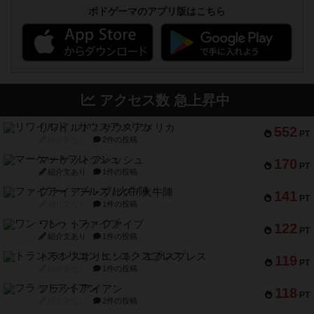
ボドゲーマのアプリ版はこちら
アクセス数 急上昇中
リワイルド：サウスアメリカ
552
PT
紹介文なし
2件の投稿
マーケットフレッシュ
170
PT
紹介文あり
1件の投稿
ファイアー・ブルズ / 火牛陣
141
PT
紹介文なし
1件の投稿
ワン・トゥ・ファイブ
122
PT
紹介文あり
1件の投稿
トランスオリエント・エクスプレス
119
PT
紹介文なし
1件の投稿
フラットアイアン
118
PT
紹介文なし
2件の投稿