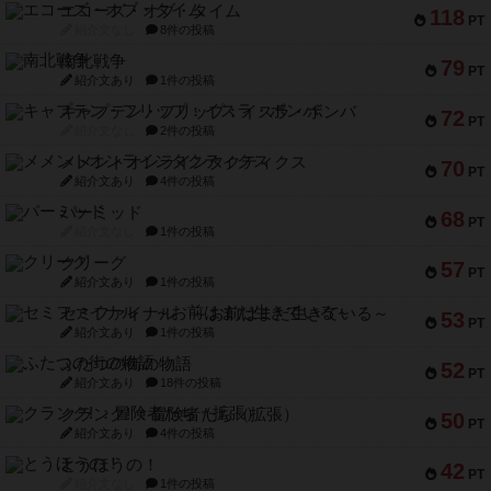
エコーズ・オブ・タイム
118
PT
紹介文なし
8件の投稿
南北戦争
79
PT
紹介文あり
1件の投稿
キャプテン・フリップ：イスラ・ボンバ
72
PT
紹介文なし
2件の投稿
メメントオンラインタクティクス
70
PT
紹介文あり
4件の投稿
パーミッド
68
PT
紹介文なし
1件の投稿
クリーグ
57
PT
紹介文あり
1件の投稿
セミファイナル ～お前はまだ生きている～
53
PT
紹介文あり
1件の投稿
ふたつの街の物語
52
PT
紹介文あり
18件の投稿
クランク! ：冒険者たち（拡張）
50
PT
紹介文あり
4件の投稿
とうほうの！
42
PT
紹介文なし
1件の投稿