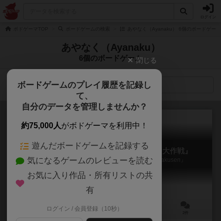
ログイン
ボドゲーマTOP
ボードゲームの検索
あやなく（Ayanaku） 6個のボードゲーム
あやなく（Ayanaku）
6個のボードゲーム
閉じる
ボードゲームのプレイ履歴を記録し
検索メニュー
て、
自分のデータを管理しませんか？
約75,000人
がボドゲーマを利用中！
遊んだボードゲームを記録する
マシーナリーとも子ボードゲーム『票田大作戦』
気になるゲームのレビューを読む
Mashinari Tomoko board game 『Hyoden Daisakusen』
お気に入り作品・所有リストの共
有
ログイン / 会員登録（10秒）
3～5人
60～90分
12歳～
2件