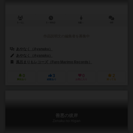
3～4人
5～999分
8歳～
0件
作品説明文の編集者を募集中
あやなく（Ayanaku）
あやなく（Ayanaku）
風呂まりもレコーズ（Furo Marimo Records）
0
3
0
2
興味あり
経験あり
お気に入り
持ってる
善悪の彼岸
Zenaku no Higan