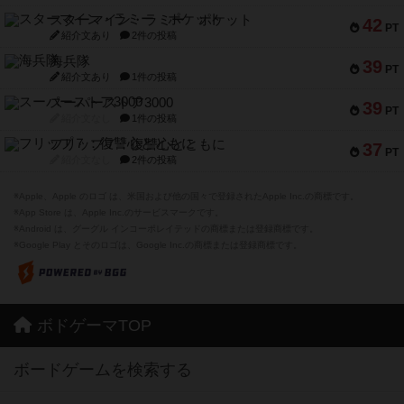
スターマイン・ラミー ポケット
42
PT
紹介文あり
2件の投稿
海兵隊
39
PT
紹介文あり
1件の投稿
スーパーストア3000
39
PT
紹介文なし
1件の投稿
フリップ７：復讐心とともに
37
PT
紹介文なし
2件の投稿
※Apple、Apple のロゴ は、米国および他の国々で登録されたApple Inc.の商標です。
※App Store は、Apple Inc.のサービスマークです。
※Android は、グーグル インコーポレイテッドの商標または登録商標です。
※Google Play とそのロゴは、Google Inc.の商標または登録商標です。
ボドゲーマTOP
ボードゲームを検索する