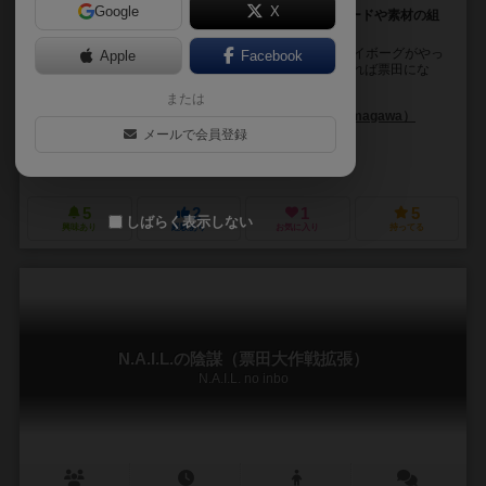
Google
X
マシーナリーとも子の本格的ボードゲームが登場！カードや素材の組
み合わせで、多くの投票券を集めよう！
シンギュラリティ！人類を滅ぼすために2045年からサイボーグがやっ
Apple
Facebook
てきた！ 人類に残された道はただ一つ「死にたくなければ票田にな
れ！」 大人気Vtuberマシーナリー...
または
あやなく（Ayanaku）
魂川 りんり（Rinri Tamagawa）
メールで会員登録
マシーナリーとも子（Mashinari Tomoko）
大宇宙倫理の会（Daiuchu 
風呂まりもレコーズ（Furo Marimo Records）
5
2
1
5
しばらく表示しない
興味あり
経験あり
お気に入り
持ってる
N.A.I.L.の陰謀（票田大作戦拡張）
N.A.I.L. no inbo