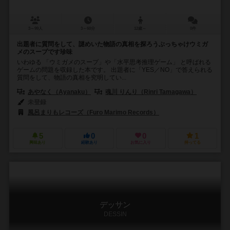
3～99人
3～60分
12歳～
0件
出題者に質問をして、謎めいた物語の真相を探ろうぶっちゃけウミガ
メのスープです珍味
いわゆる 「ウミガメのスープ」や「水平思考推理ゲーム」 と呼ばれる
ゲームの問題を収録した本です。 出題者に「YES／NO」で答えられる
質問をして、物語の真相を究明してい...
あやなく（Ayanaku）
魂川 りんり（Rinri Tamagawa）
未登録
風呂まりもレコーズ（Furo Marimo Records）
5
0
0
1
興味あり
経験あり
お気に入り
持ってる
デッサン
DESSIN