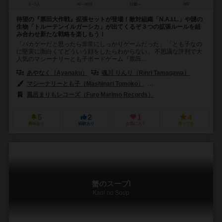
3～5人
40～90分
12歳～
0件
待望の『票田大作戦』拡張セットが登場！敵対組織「N.A.I.L.」や謎の
生物「トルーテンイルガーシカ」が出てくるぞ３つの拡張ルールを組
み合わせ新たな戦略を楽しもう！
「バカゲーだと思ったら非常にしっかりゲームだった」 「とも子なの
に堅実に面白くてどういう顔をしたらわからない」 不思議な評判で大
人気のマシーナリーとも子ボードゲーム『票田...
あやなく（Ayanaku）
魂川 りんり（Rinri Tamagawa）
マシーナリーとも子（Mashinari Tomoko）
大宇宙倫理の会（Daiuchu 
風呂まりもレコーズ（Furo Marimo Records）
5
2
1
4
興味あり
経験あり
お気に入り
持ってる
蟹のスープⅠ
Kani no Soup