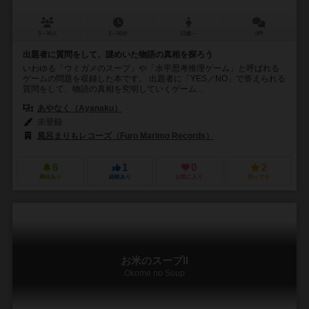
3～99人
3～60分
12歳～
0件
出題者に質問をして、謎めいた物語の真相を探ろう
いわゆる「ウミガメのスープ」や「水平思考推理ゲーム」と呼ばれる
ゲームの問題を収録した本です。 出題者に「YES／NO」で答えられる
質問をして、物語の真相を究明していくゲーム...
あやなく（Ayanaku）
未登録
風呂まりもレコーズ（Furo Marimo Records）
6
1
0
2
興味あり
経験あり
お気に入り
持ってる
お米のスープⅡ
Okome no Soup