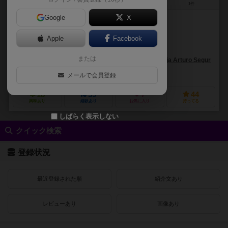
1～4人
120分前後
12歳～
1件
Google
X
作品説明文の編集者を募集中
Apple
Facebook
リプシッツ（Lipschitzz）
または
ボルハ・アルトゥーロ・セグラ・セルデイラ（Borja Arturo Segura Cerd
エリート・ゲームズ（Elite Games (II)）
ラストレベル（Last Level
メールで会員登録
18
39
7
44
興味あり
経験あり
お気に入り
持ってる
しばらく表示しない
クイック検索
登録状況
最近登録された順
紹介文あり
レビューあり
画像あり