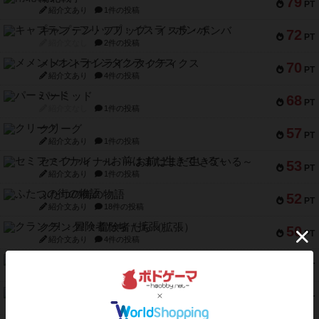
79
PT
紹介文あり
1件の投稿
キャプテン・フリップ：イスラ・ボンバ
72
PT
紹介文なし
2件の投稿
メメントオンラインタクティクス
70
PT
紹介文あり
4件の投稿
パーミッド
68
PT
紹介文なし
1件の投稿
クリーグ
57
PT
紹介文あり
1件の投稿
セミファイナル ～お前はまだ生きている～
53
PT
紹介文あり
1件の投稿
ふたつの街の物語
52
PT
紹介文あり
18件の投稿
クランク! ：冒険者たち（拡張）
50
PT
紹介文あり
4件の投稿
とうほうの！
42
PT
紹介文なし
1件の投稿
スターマイン・ラミー ポケット
42
PT
紹介文あり
2件の投稿