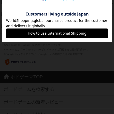
海兵隊
39
PT
紹介文あり
1件の投稿
スーパーストア3000
39
PT
紹介文なし
1件の投稿
フリップ７：復讐心とともに
37
PT
紹介文なし
2件の投稿
※Apple、Apple のロゴ は、米国および他の国々で登録されたApple Inc.の商標です。
※App Store は、Apple Inc.のサービスマークです。
※Android は、グーグル インコーポレイテッドの商標または登録商標です。
※Google Play とそのロゴは、Google Inc.の商標または登録商標です。
ボドゲーマTOP
ボードゲームを検索する
ボードゲームの新着レビュー