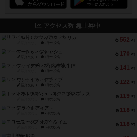
アクセス数 急上昇中
リワイルド：サウスアメリカ
552
PT
紹介文なし
2件の投稿
マーケットフレッシュ
170
PT
紹介文あり
1件の投稿
ファイアー・ブルズ / 火牛陣
141
PT
紹介文なし
1件の投稿
ワン・トゥ・ファイブ
122
PT
紹介文あり
1件の投稿
トランスオリエント・エクスプレス
119
PT
紹介文なし
1件の投稿
フラットアイアン
118
PT
紹介文なし
2件の投稿
エコーズ・オブ・タイム
118
PT
紹介文なし
8件の投稿
南北戦争