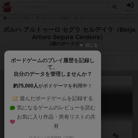
ログイン
ボドゲーマTOP
ボードゲームの検索
ボルハ アルトゥーロ セグラ セルデイラ（Borja 
ボルハ アルトゥーロ セグラ セルデイラ（Borja
Arturo Segura Cerdeira）
1個のボードゲーム
閉じる
ボードゲームのプレイ履歴を記録し
検索メニュー
て、
自分のデータを管理しませんか？
約75,000人
がボドゲーマを利用中！
遊んだボードゲームを記録する
タイムオブサッカー
気になるゲームのレビューを読む
Time of Soccer
5.9
お気に入り作品・所有リストの共
有
ログイン / 会員登録（10秒）