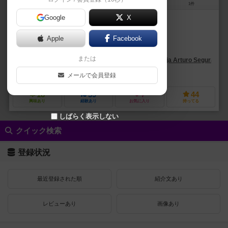
1～4人
120分前後
12歳～
1件
Google
X
作品説明文の編集者を募集中
Apple
Facebook
リプシッツ（Lipschitzz）
または
ボルハ・アルトゥーロ・セグラ・セルデイラ（Borja Arturo Segura Cerd
エリート・ゲームズ（Elite Games (II)）
ラストレベル（Last Level
メールで会員登録
18
39
7
44
興味あり
経験あり
お気に入り
持ってる
しばらく表示しない
クイック検索
登録状況
最近登録された順
紹介文あり
レビューあり
画像あり