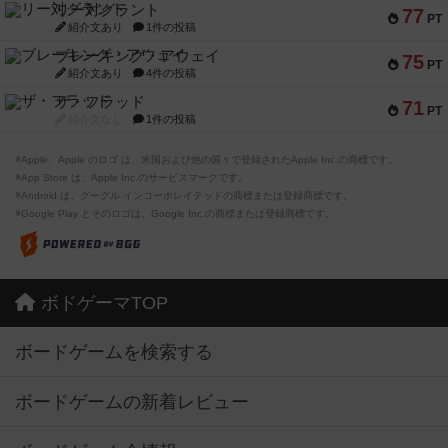
リー対グラント
77
PT
紹介文あり
1件の投稿
ブレーキング・アウェイ
75
PT
紹介文あり
4件の投稿
ザ・フラッド
71
PT
紹介文なし
1件の投稿
※Apple、Apple のロゴ は、米国および他の国々で登録されたApple Inc.の商標です。
※App Store は、Apple Inc.のサービスマークです。
※Android は、グーグル インコーポレイテッドの商標または登録商標です。
※Google Play とそのロゴは、Google Inc.の商標または登録商標です。
ボドゲーマTOP
ボードゲームを検索する
ボードゲームの新着レビュー