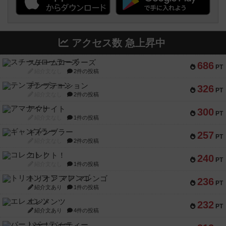
アクセス数 急上昇中
スチームローラーズ
686
PT
紹介文なし
2件の投稿
テンプテーション
326
PT
紹介文なし
2件の投稿
アマナイト
300
PT
紹介文なし
1件の投稿
ギャンブラー
257
PT
紹介文なし
2件の投稿
コレクト！
240
PT
紹介文なし
1件の投稿
トリオンフ ア マレンゴ
236
PT
紹介文あり
1件の投稿
エレメンツ
232
PT
紹介文あり
4件の投稿
バー！パーティー