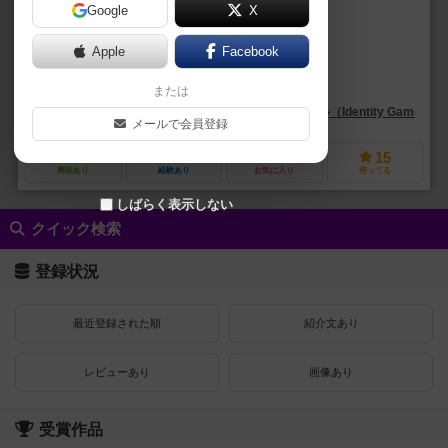
Google
X
作品説明文の編集者を募集中
Apple
Facebook
ベンジャミン・レイナル（Benjamin Raynal）
または
未登録
アイデンティティ・ゲームズ・インターナショナル（Identity Games Internat
メールで会員登録
15
21
3
15
興味あり
経験あり
お気に入り
持ってる
しばらく表示しない
クイック検索
登録状況
最近登録された順
紹介文あり
レビューあり
画像あり
受賞作品