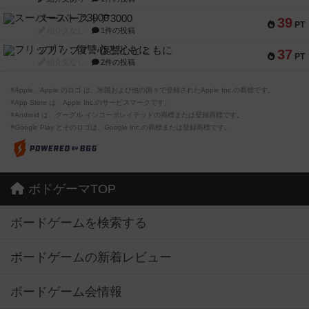
スーパーストア3000
39
PT
紹介文なし
1件の投稿
フリップ７：復讐心とともに
37
PT
紹介文なし
2件の投稿
※Apple、Apple のロゴ は、米国および他の国々で登録されたApple Inc.の商標です。
※App Store は、Apple Inc.のサービスマークです。
※Android は、グーグル インコーポレイテッドの商標または登録商標です。
※Google Play とそのロゴは、Google Inc.の商標または登録商標です。
ボドゲーマTOP
ボードゲームを検索する
ボードゲームの新着レビュー
ボードゲーム会情報