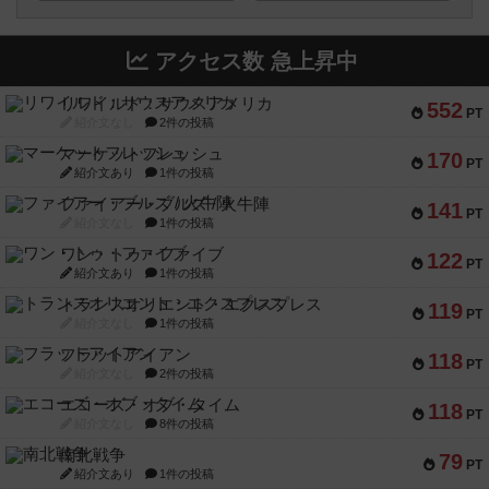
アクセス数 急上昇中
リワイルド：サウスアメリカ
552
PT
紹介文なし
2件の投稿
マーケットフレッシュ
170
PT
紹介文あり
1件の投稿
ファイアー・ブルズ / 火牛陣
141
PT
紹介文なし
1件の投稿
ワン・トゥ・ファイブ
122
PT
紹介文あり
1件の投稿
トランスオリエント・エクスプレス
119
PT
紹介文なし
1件の投稿
フラットアイアン
118
PT
紹介文なし
2件の投稿
エコーズ・オブ・タイム
118
PT
紹介文なし
8件の投稿
南北戦争
79
PT
紹介文あり
1件の投稿