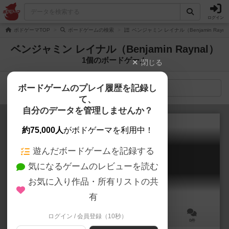
ログイン
ボドゲーマTOP
ボードゲームの検索
ベンジャミン レイナル（Benjamin Rayn
ベンジャミン レイナル（Benjamin Raynal）
1個のボードゲーム
閉じる
ボードゲームのプレイ履歴を記録し
検索メニュー
て、
自分のデータを管理しませんか？
約75,000人
がボドゲーマを利用中！
遊んだボードゲームを記録する
バトルロワイヤル
気になるゲームのレビューを読む
Battle Royale
お気に入り作品・所有リストの共
有
ログイン / 会員登録（10秒）
2～4人
30分前後
8歳～
0件