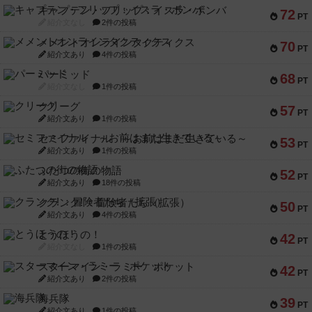
キャプテン・フリップ：イスラ・ボンバ
72
PT
紹介文なし
2件の投稿
メメントオンラインタクティクス
70
PT
紹介文あり
4件の投稿
パーミッド
68
PT
紹介文なし
1件の投稿
クリーグ
57
PT
紹介文あり
1件の投稿
セミファイナル ～お前はまだ生きている～
53
PT
紹介文あり
1件の投稿
ふたつの街の物語
52
PT
紹介文あり
18件の投稿
クランク! ：冒険者たち（拡張）
50
PT
紹介文あり
4件の投稿
とうほうの！
42
PT
紹介文なし
1件の投稿
スターマイン・ラミー ポケット
42
PT
紹介文あり
2件の投稿
海兵隊
39
PT
紹介文あり
1件の投稿